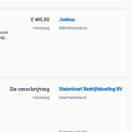
€ 495,00
Joshua.
Vandaag
Wilhelminadorp
deaal
ijk
en van
Zie omschrijving
Stalenhoef Bedrijfskoeling BV
Vandaag
Heel Nederland
dat u