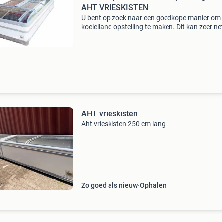
AHT VRIESKISTEN
U bent op zoek naar een goedkope manier om
koeleiland opstelling te maken. Dit kan zeer net
goed en goedkoop met aht winkel koelkisten e
vrieskisten? Bij stalenhoef bv kunt u met
tweedehands
AHT vrieskisten
Aht vrieskisten 250 cm lang
Zo goed als nieuw
Ophalen