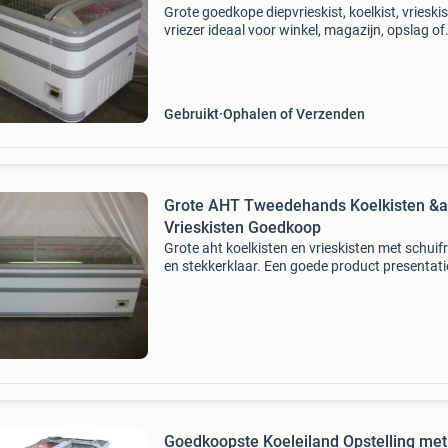
Grote goedkope diepvrieskist, koelkist, vrieskis
vriezer ideaal voor winkel, magazijn, opslag of
garage. Het betrouwbaarste merk in zijn secto
deze goedkope energie zuinige aht vrieskisten 
Gebruikt
Ophalen of Verzenden
Grote AHT Tweedehands Koelkisten &
Vrieskisten Goedkoop
Grote aht koelkisten en vrieskisten met schuif
en stekkerklaar. Een goede product presentati
Ideaal voor winkels, supermarkten, toko, maga
en gekoelde opslag. Deze tweedehands energi
zuin
Goedkoopste Koeleiland Opstelling met