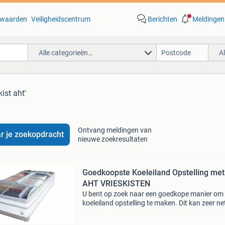
waarden
Veiligheidscentrum
Berichten
Meldingen
Alle categorieën…
A
kist aht'
Ontvang meldingen van
r je zoekopdracht
nieuwe zoekresultaten
Goedkoopste Koeleiland Opstelling met
AHT VRIESKISTEN
U bent op zoek naar een goedkope manier om
koeleiland opstelling te maken. Dit kan zeer net
goed en goedkoop met aht winkel koelkisten e
vrieskisten? Bij stalenhoef bv kunt u met