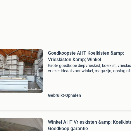
Goedkoopste AHT Koelkisten &amp;
Vrieskisten &amp; Winkel
Grote goedkope diepvrieskist, koelkist, vrieskis
vriezer ideaal voor winkel, magazijn, opslag of
garage. Het bekenste merk in zijn sector namel
aht! Deze goedkope energie zuinige aht vrieski
Gebruikt
Ophalen
Winkel AHT Vrieskisten &amp; Koelkiste
Goedkoop garantie