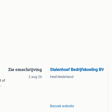
Zie omschrijving
Stalenhoef Bedrijfskoeling BV
2 aug 26
Heel Nederland
t of
ijk
ste
Bezoek website