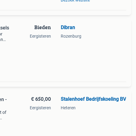
Bezoek website
Bieden
Dibran
ksels
or
Eergisteren
Rozenburg
an
ucten
ist
€ 650,00
Stalenhoef Bedrijfskoeling BV
n -
Eergisteren
Heteren
t of
r: aht
(