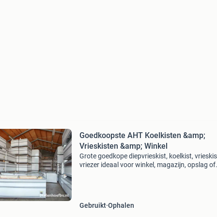
Goedkoopste AHT Koelkisten &amp;
Vrieskisten &amp; Winkel
Grote goedkope diepvrieskist, koelkist, vrieskis
vriezer ideaal voor winkel, magazijn, opslag of
garage. Het bekenste merk in zijn sector namel
aht! Deze goedkope energie zuinige aht vrieski
Gebruikt
Ophalen