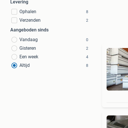
Levering
Ophalen
8
Verzenden
2
Aangeboden sinds
Vandaag
0
Gisteren
2
Een week
4
Altijd
8