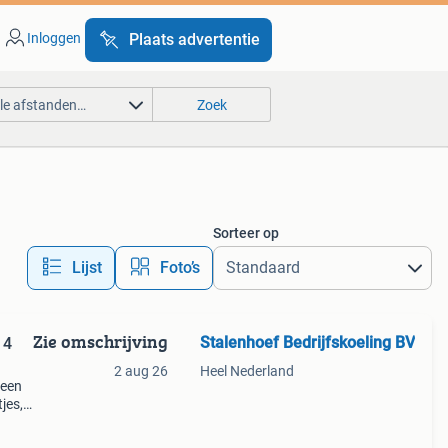
Inloggen
Plaats advertentie
lle afstanden…
Zoek
Sorteer op
Lijst
Foto’s
Zie omschrijving
Stalenhoef Bedrijfskoeling BV
 4
2 aug 26
Heel Nederland
 een
jes,
n