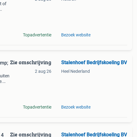
t of
r: aht
(
Topadvertentie
Bezoek website
Zie omschrijving
Stalenhoef Bedrijfskoeling BV
amp;
2 aug 26
Heel Nederland
ruiten
e.
zijn
e
Topadvertentie
Bezoek website
Zie omschrijving
Stalenhoef Bedrijfskoeling BV
 4