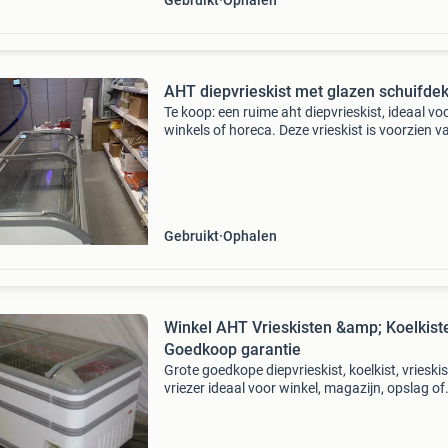
Gebruikt
Ophalen
AHT diepvrieskist met glazen schuifde
Te koop: een ruime aht diepvrieskist, ideaal vo
winkels of horeca. Deze vrieskist is voorzien v
handige glazen schuifdeksels, waardoor prod
gemakkelijk zichtbaar en toegankelijk zijn. De k
Gebruikt
Ophalen
Winkel AHT Vrieskisten &amp; Koelkiste
Goedkoop garantie
Grote goedkope diepvrieskist, koelkist, vrieskis
vriezer ideaal voor winkel, magazijn, opslag of
garage. Het betrouwbaarste merk in zijn secto
deze goedkope energie zuinige aht vrieskisten 