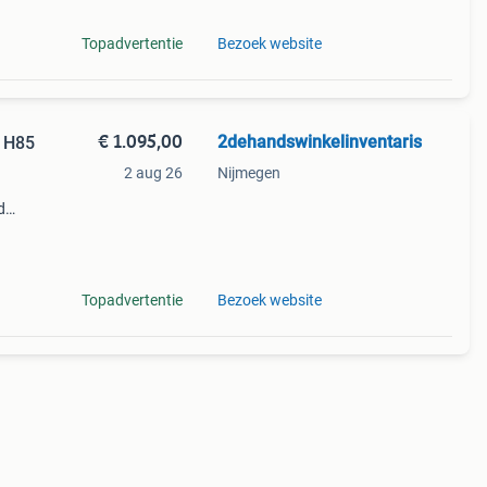
Topadvertentie
Bezoek website
€ 1.095,00
2dehandswinkelinventaris
x H85
2 aug 26
Nijmegen
d
50cm
Topadvertentie
Bezoek website