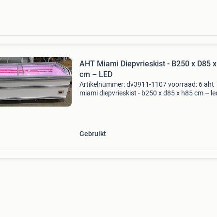
tweedehands
AHT Miami Diepvrieskist - B250 x D85 
cm – LED
Artikelnummer: dv3911-1107 voorraad: 6 aht
miami diepvrieskist - b250 x d85 x h85 cm – le
verlichting artikelnr. Dv3911-1107 breedte 2
diepte 85cm hoogte 85cm stekkerklaar 6 op
voorraad alle soor
Gebruikt