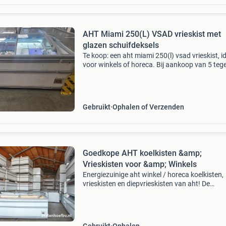
AHT Miami 250(L) VSAD vrieskist met
glazen schuifdeksels
Te koop: een aht miami 250(l) vsad vrieskist, i
voor winkels of horeca. Bij aankoop van 5 tegel
zijn ze 400,- weg=weg deze vrieskist is voorzi
glazen schuifdeksels, wat zorgt voor een ui
Gebruikt
Ophalen of Verzenden
Goedkope AHT koelkisten &amp;
Vrieskisten voor &amp; Winkels
Energiezuinige aht winkel / horeca koelkisten,
vrieskisten en diepvrieskisten van aht! De
combinatie van 30 jaar ervaring en goede
producten voor een mooie prijs zorgen ervoor 
niet verder hoeft