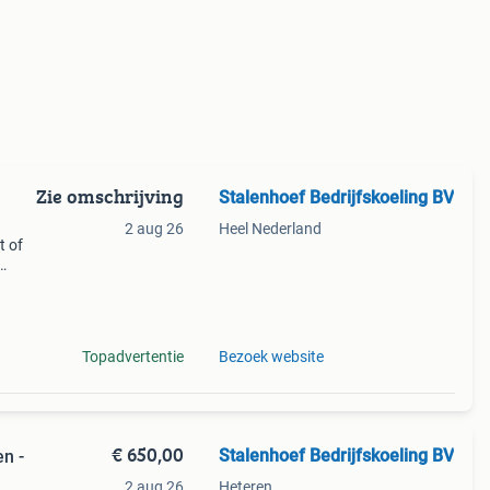
Zie omschrijving
Stalenhoef Bedrijfskoeling BV
2 aug 26
Heel Nederland
t of
ijk
ste
Topadvertentie
Bezoek website
€ 650,00
Stalenhoef Bedrijfskoeling BV
n -
2 aug 26
Heteren