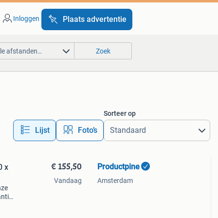
Inloggen
Plaats advertentie
lle afstanden…
Zoek
Sorteer op
Lijst
Foto’s
€ 155,50
Productpine
0 x
Vandaag
Amsterdam
nze
ntie.
tis