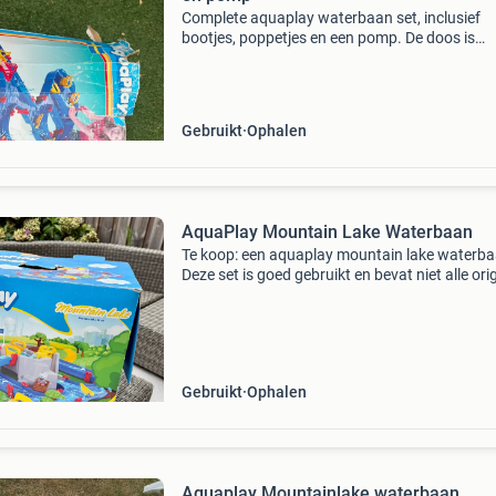
Complete aquaplay waterbaan set, inclusief
bootjes, poppetjes en een pomp. De doos is
aanwezig, maar wel beschadigd (zie foto&#39
Deze set staat garant voor urenlang speelplez
voor kinderen
Gebruikt
Ophalen
AquaPlay Mountain Lake Waterbaan
Te koop: een aquaplay mountain lake waterba
Deze set is goed gebruikt en bevat niet alle ori
onderdelen, de baan is compleet, de boten en
figuren niet.
Gebruikt
Ophalen
Aquaplay Mountainlake waterbaan