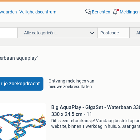
waarden
Veiligheidscentrum
Berichten
Meldingen
Alle categorieën…
A
terbaan aquaplay'
Ontvang meldingen van
r je zoekopdracht
nieuwe zoekresultaten
Big AquaPlay - GigaSet - Waterbaan 33
330 x 24.5 cm - 11
Dit is een retourkansje! Vandaag besteld op o
website, binnen 1 werkdag in huis. 2 Jaar gara
Gratis verzending boven de €20. Beperkte
voorraad. Niet tevreden? Retourneren kan gra