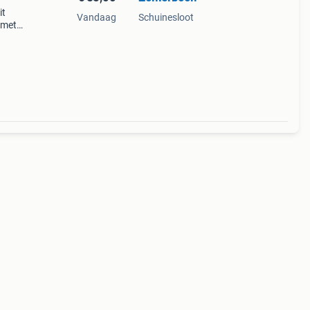
it
Vandaag
Schuinesloot
 met
Het
je en