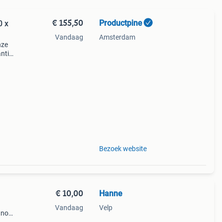
€ 155,50
Productpine
0 x
Vandaag
Amsterdam
nze
ntie.
tis
Bezoek website
€ 10,00
Hanne
Vandaag
Velp
r nog