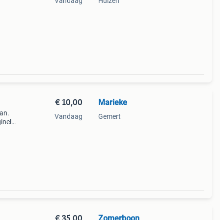
Vandaag
Huizen
;s).
ier
€ 10,00
Marieke
an.
Vandaag
Gemert
ginele
€ 35,00
Zomerboon