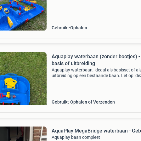
in goede staat en compleet met diverse bootje
andere accessoires. Perfect voor warme dage
Gebruikt
Ophalen
Aquaplay waterbaan (zonder bootjes) -
basis of uitbreiding
Aquaplay waterbaan, ideaal als basisset of al
uitbreiding op een bestaande baan. Let op: de
wordt geleverd zonder bootjes. Perfect voor
urenlang speelplezier in de tuin!
Gebruikt
Ophalen of Verzenden
AquaPlay MegaBridge waterbaan - Geb
Aquaplay baan compleet