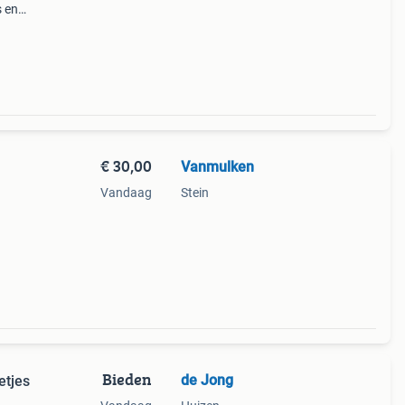
s en
an
€ 30,00
Vanmulken
Vandaag
Stein
Bieden
de Jong
etjes