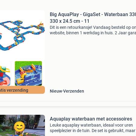
Big AquaPlay - GigaSet - Waterbaan 33
330 x 24.5 cm - 11
Dit is een retourkansje! Vandaag besteld op o
website, binnen 1 werkdag in huis. 2 Jaar gara
Gratis verzending boven de €20. Beperkte
voorraad. Niet tevreden? Retourneren kan gra
binne
tis verzending
Nieuw
Verzenden
Aquaplay waterbaan met accessoires
Leuke aquaplay waterbaan, ideaal voor uren
speelplezier in de tuin. De set is gebruikt, maa