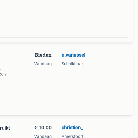
s en
n!
Bieden
n.vanassel
Vandaag
Schalkhaar
s
ze set
€ 10,00
christien_
ruikt
Vandaag
Amersfoort