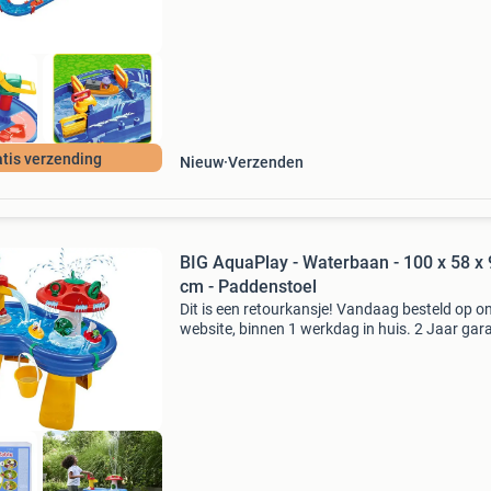
binne
tis verzending
Nieuw
Verzenden
BIG AquaPlay - Waterbaan - 100 x 58 x
cm - Paddenstoel
Dit is een retourkansje! Vandaag besteld op o
website, binnen 1 werkdag in huis. 2 Jaar gara
Gratis verzending boven de €20. Beperkte
voorraad. Niet tevreden? Retourneren kan gra
binne