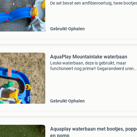
De set bevat een amfibievoertuig, twee bootje
diverse accessoires zoals bomen en een brug.
Ideaal voor warme dagen en om de fantasie v
kinderen
Gebruikt
Ophalen
AquaPlay Mountainlake waterbaan
Leuke waterbaan, deze is gebruikt, maar
functioneert nog prima!! Gegarandeerd uren
speelplezier!
Gebruikt
Ophalen
Aquaplay waterbaan met bootjes, popp
en pomp