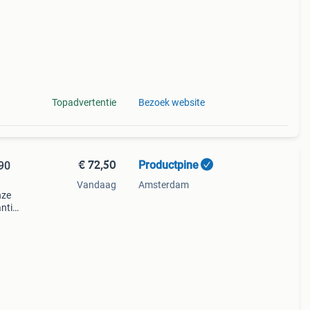
Topadvertentie
Bezoek website
€ 72,50
Productpine
 90
Vandaag
Amsterdam
nze
ntie.
tis