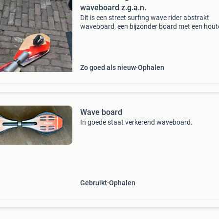
waveboard z.g.a.n.
Dit is een street surfing wave rider abstrakt
waveboard, een bijzonder board met een hout
deck. Belangrijkste kenmerken materiaal: ge
van 7-laags esdoornhout, wat zorgt voor mee
flexibiliteit
Zo goed als nieuw
Ophalen
Wave board
In goede staat verkerend waveboard.
Gebruikt
Ophalen