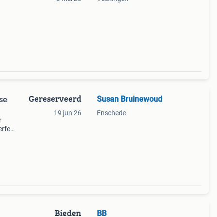
Gereserveerd
Susan Bruinewoud
rse
19 jun 26
Enschede
r
erfect
t,
 voor
Bieden
BB