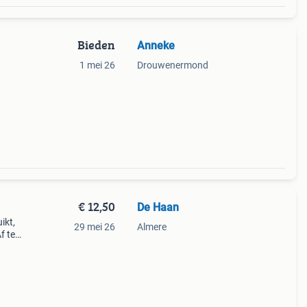
Bieden
Anneke
1 mei 26
Drouwenermond
€ 12,50
De Haan
ikt,
29 mei 26
Almere
f te