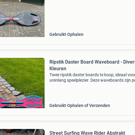
Gebruikt
Ophalen
Ripstik Daster Board Waveboard - Dive
Kleuren
Twee ripstik daster boards te koop, ideaal voo
urenlang speelplezier. Deze waveboards zijn p
voor beginners en gevorderden. Ze zijn gebruik
maar verkeren nog in goede staat en zijn klaar
Gebruikt
Ophalen of Verzenden
Street Surfing Wave Rider Abstrakt