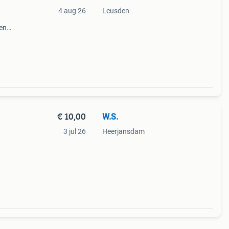
4 aug 26
Leusden
en
maakt
r
€ 10,00
W.S.
3 jul 26
Heerjansdam