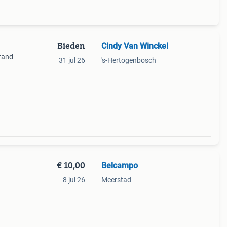
Bieden
Cindy Van Winckel
 rand
31 jul 26
's-Hertogenbosch
€ 10,00
Belcampo
8 jul 26
Meerstad