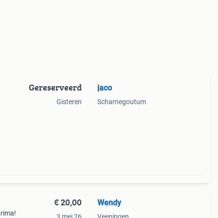
Gereserveerd
jaco
Gisteren
Scharnegoutum
€ 20,00
Wendy
prima!
3 mei 26
Veeningen