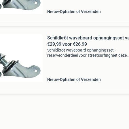
leven! Of je nu een 'th
Nieuw
Ophalen of Verzenden
Schildkröt waveboard ophangingsset van
€29,99 voor €26,99
Schildkröt waveboard ophangingsset -
reserveonderdeel voor streetsurfingmet deze
waveboard ophangingsset van schildkröt geef
jouw streetsurfing waveboard weer een twee
leven! Of je nu een 'th
Nieuw
Ophalen of Verzenden