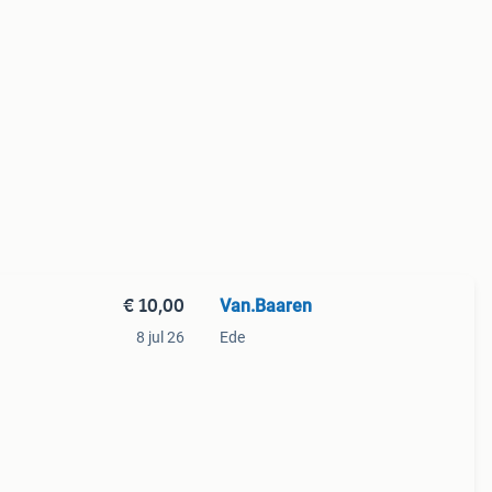
€ 10,00
Van.Baaren
8 jul 26
Ede