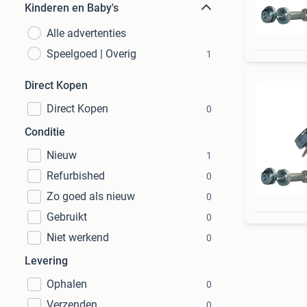
Kinderen en Baby's
Alle advertenties
Speelgoed | Overig
1
Direct Kopen
Direct Kopen
0
Conditie
Nieuw
1
Refurbished
0
Zo goed als nieuw
0
Gebruikt
0
Niet werkend
0
Levering
Ophalen
0
Verzenden
0