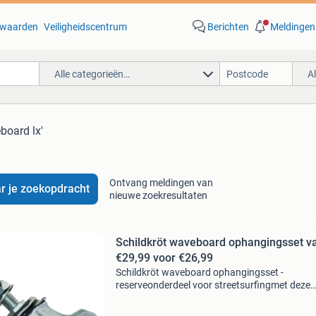
waarden
Veiligheidscentrum
Berichten
Meldingen
Alle categorieën…
A
board lx'
Ontvang meldingen van
r je zoekopdracht
nieuwe zoekresultaten
Schildkröt waveboard ophangingsset van
€29,99 voor €26,99
Schildkröt waveboard ophangingsset -
reserveonderdeel voor streetsurfingmet deze
waveboard ophangingsset van schildkröt geef
jouw streetsurfing waveboard weer een twee