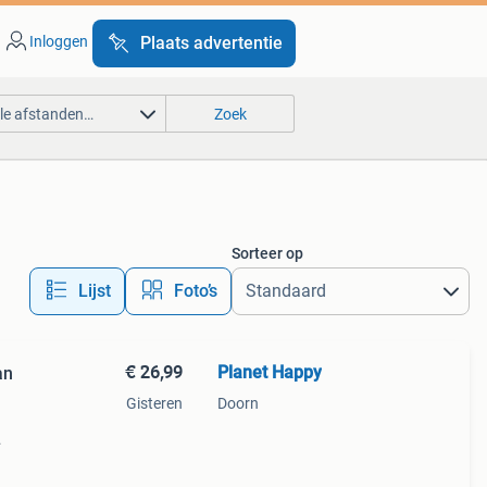
Inloggen
Plaats advertentie
lle afstanden…
Zoek
Sorteer op
Lijst
Foto’s
€ 26,99
Planet Happy
Gisteren
Doorn
 je
de