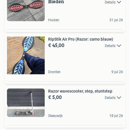
Bieden
Details
Huizen
31 jul 26
RipStik Air Pro (Razor: camo blauw)
€ 45,00
Details
Dronten
9 jul 26
Razor wavescooter, step, stuntstep
€ 5,00
Details
Sleeuwijk
18 jul 26