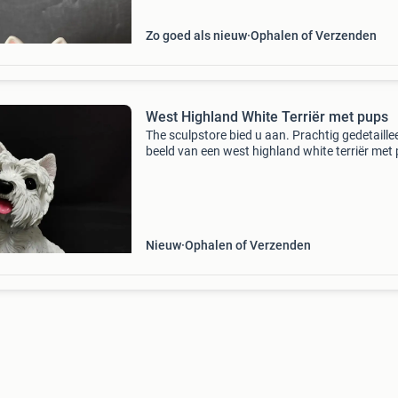
Zo goed als nieuw
Ophalen of Verzenden
West Highland White Terriër met pups
The sculpstore bied u aan. Prachtig gedetaille
beeld van een west highland white terriër met
Materiaal: polyester kijk ook eens naar mijn a
advertenties. Met vriendelijke groet frank the
Nieuw
Ophalen of Verzenden