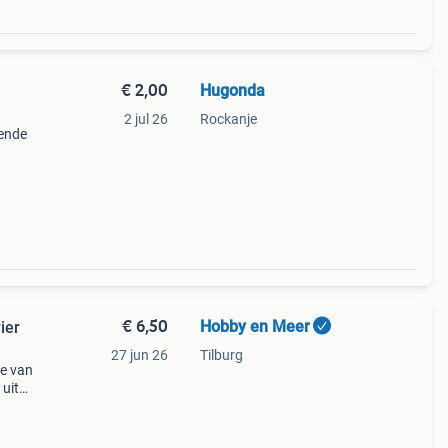
€ 2,00
Hugonda
2 jul 26
Rockanje
oende
€ 6,50
Hobby en Meer
ier
27 jun 26
Tilburg
ve van
 uit
st