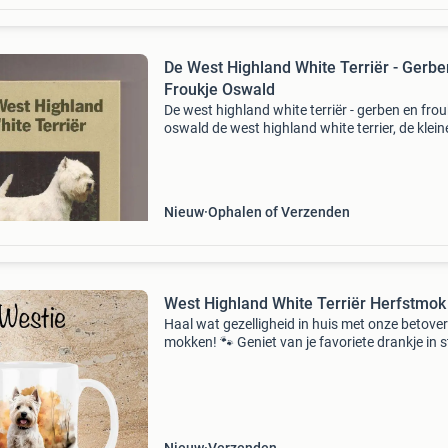
De West Highland White Terriër - Gerbe
Froukje Oswald
De west highland white terriër - gerben en frou
oswald de west highland white terrier, de klein
schotse hooglander, is een moedige, kleine, wi
terrier. Hij is schrander, speels, aanhankelijk en
Nieuw
Ophalen of Verzenden
West Highland White Terriër Herfstmok
Haal wat gezelligheid in huis met onze betove
mokken! 🐾 Geniet van je favoriete drankje in st
met onze witte 300 ml mokken, bedrukt met di
honden- en kattenrassen. 🐶🐱 Vaatwasser- 