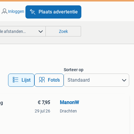
Inloggen
Plaats advertentie
lle afstanden…
Zoek
Sorteer op
Lijst
Foto’s
€ 7,95
ManonW
og
29 jul 26
Drachten