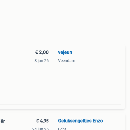
€ 2,00
vejeun
3 jun 26
Veendam
€ 4,95
Geluksengeltjes Enzo
iër
24 jun 26
Echt