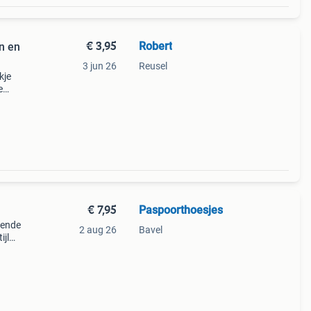
€ 3,95
Robert
n en
3 jun 26
Reusel
kje
e
tte
€ 7,95
Paspoorthoesjes
rende
2 aug 26
Bavel
ijl
verse
en ma