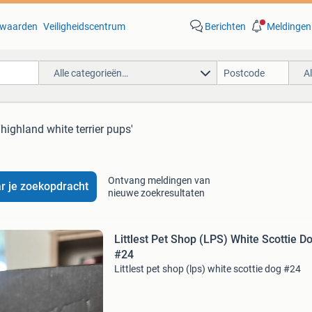
waarden
Veiligheidscentrum
Berichten
Meldingen
Alle categorieën…
A
 highland white terrier pups'
Ontvang meldingen van
r je zoekopdracht
nieuwe zoekresultaten
Littlest Pet Shop (LPS) White Scottie D
#24
Littlest pet shop (lps) white scottie dog #24