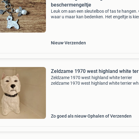
beschermengeltje
Leuk om aan een sleutelbos of tas te hangen.
waar u maar kan bedenken. Het engeltje is ki
van kleur (zie foto 2) de honden hangers zijn 
metaal. Het engeltje is gemaakt van
glasparels/meta
Nieuw
Verzenden
Zeldzame 1970 west highland white ter
Zeldzame 1970 west highland white terrier
zeldzame 1970 west highland white terrier wh
terrier scottie dog-zwart-witte royal adderley 
james buchanan and co ltd hoogte is 21 cm
Zo goed als nieuw
Ophalen of Verzenden