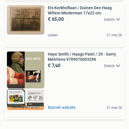
Ets Kerkhoflaan / Duinen Den Haag
Willem Minderman 17x22 cm.
€ 65,00
Details
Leiden
21 mei 26
Haye Smith / Haags Palet / 29 - Gerry
Mehrtens 9789070003296
€ 7,40
Details
Scherpste prijs
Bezoek website
21 mei 26