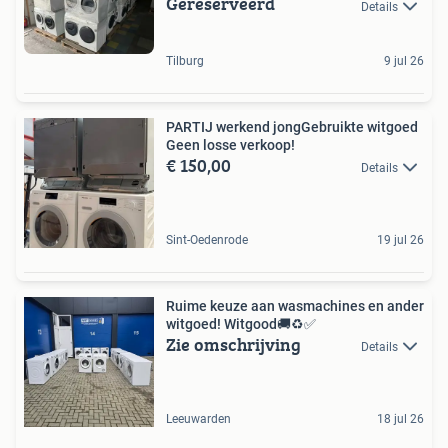
Gereserveerd
Details
Tilburg
9 jul 26
PARTIJ werkend jongGebruikte witgoed
Geen losse verkoop!
€ 150,00
Details
Sint-Oedenrode
19 jul 26
Ruime keuze aan wasmachines en ander
witgoed! Witgood🚚♻️✅️
Zie omschrijving
Details
Leeuwarden
18 jul 26