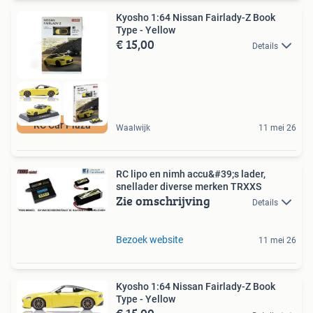
Kyosho 1:64 Nissan Fairlady-Z Book
Type - Yellow
€ 15,00
Details
RC Car Plaza
Waalwijk
11 mei 26
RC lipo en nimh accu&#39;s lader,
snellader diverse merken TRXXS
Zie omschrijving
Details
Bezoek website
11 mei 26
Kyosho 1:64 Nissan Fairlady-Z Book
Type - Yellow