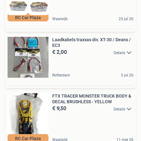
RC Car Plaza
Waalwijk
23 jul 26
Laadkabels traxxas div. XT-30 / Deans /
EC3
€ 2,00
Details
Rotterdam
3 jul 26
FTX TRACER MONSTER TRUCK BODY &
DECAL BRUSHLESS - YELLOW
€ 9,50
Details
RC Car Plaza
Waalwijk
11 mei 26