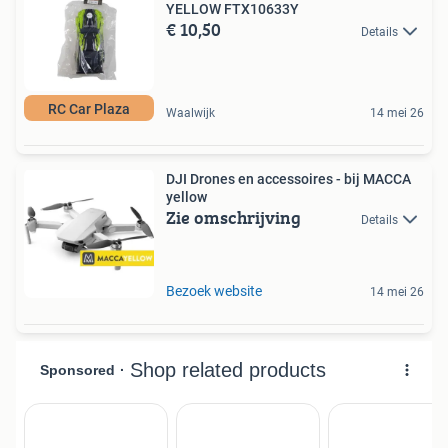
YELLOW FTX10633Y
€ 10,50
Details
RC Car Plaza
Waalwijk
14 mei 26
DJI Drones en accessoires - bij MACCA
yellow
Zie omschrijving
Details
Bezoek website
14 mei 26