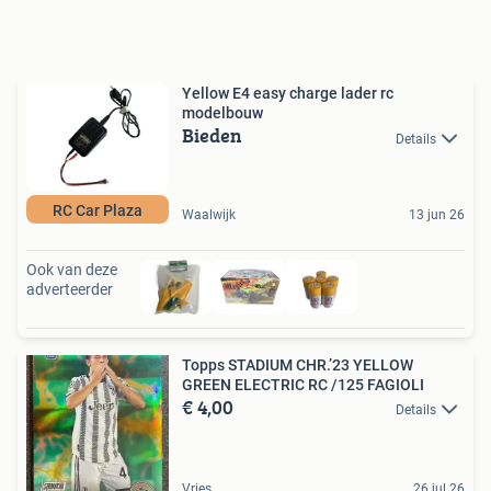
Yellow E4 easy charge lader rc
modelbouw
Bieden
Details
RC Car Plaza
Waalwijk
13 jun 26
Ook van deze
adverteerder
Topps STADIUM CHR.’23 YELLOW
GREEN ELECTRIC RC /125 FAGIOLI
€ 4,00
Details
Vries
26 jul 26