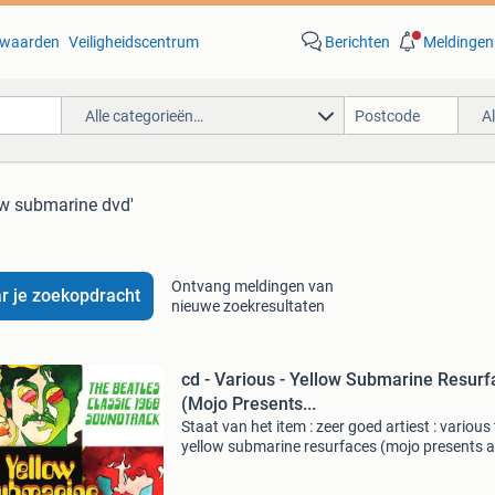
waarden
Veiligheidscentrum
Berichten
Meldingen
Alle categorieën…
A
ow submarine dvd'
Ontvang meldingen van
r je zoekopdracht
nieuwe zoekresultaten
cd - Various - Yellow Submarine Resur
(Mojo Presents...
Staat van het item : zeer goed artiest : various t
yellow submarine resurfaces (mojo presents a
tribute to the beatles classic 1968 soundtrack
produktspecificatie nummers 1. Yellow subma