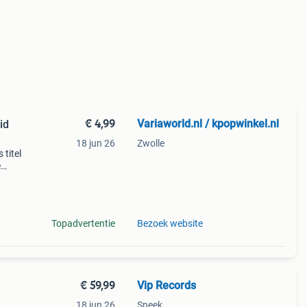
€ 4,99
Variaworld.nl / kpopwinkel.nl
id
18 jun 26
Zwolle
 titel
e
l
Topadvertentie
Bezoek website
€ 59,99
Vip Records
18 jun 26
Sneek