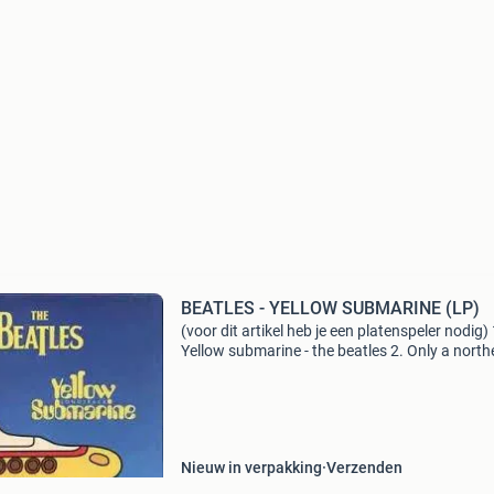
BEATLES - YELLOW SUBMARINE (LP)
(voor dit artikel heb je een platenspeler nodig) 
Yellow submarine - the beatles 2. Only a north
song - the beatles 3. All together now - the bea
4. Hey bulldog - the beatles 5. It's all
Nieuw in verpakking
Verzenden