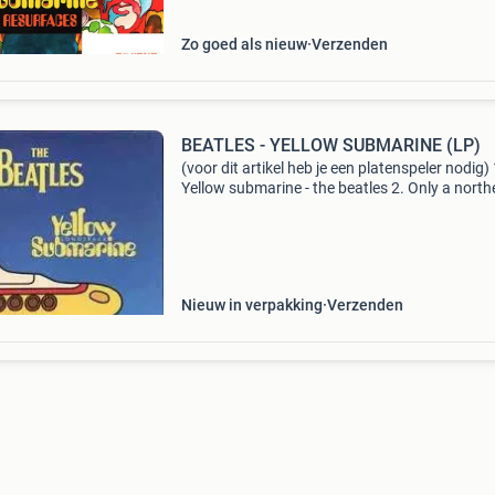
2.
Zo goed als nieuw
Verzenden
BEATLES - YELLOW SUBMARINE (LP)
(voor dit artikel heb je een platenspeler nodig) 
Yellow submarine - the beatles 2. Only a north
song - the beatles 3. All together now - the bea
4. Hey bulldog - the beatles 5. It's all
Nieuw in verpakking
Verzenden