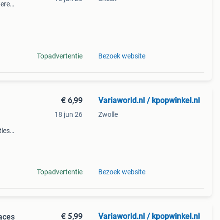
tered
ou
Topadvertentie
Bezoek website
€ 6,99
Variaworld.nl / kpopwinkel.nl
18 jun 26
Zwolle
tles
1976
lp
Topadvertentie
Bezoek website
€ 5,99
Variaworld.nl / kpopwinkel.nl
faces