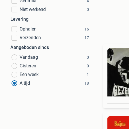
Gebruikt
4
Niet werkend
0
Levering
Ophalen
16
Verzenden
17
Aangeboden sinds
Vandaag
0
Gisteren
0
Een week
1
Altijd
18