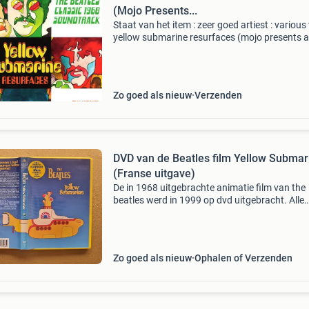
(Mojo Presents...
Staat van het item : zeer goed artiest : various t
yellow submarine resurfaces (mojo presents a
tribute to the beatles classic 1968 soundtrack
produktspecificatie nummers 1. Yellow subma
2.
Zo goed als nieuw
Verzenden
DVD van de Beatles film Yellow Submar
(Franse uitgave)
De in 1968 uitgebrachte animatie film van the
beatles werd in 1999 op dvd uitgebracht. Alle
teksten op de inlays zijn in het frans. Maar af
van de dvd is in te stellen in diverse talen en o
Zo goed als nieuw
Ophalen of Verzenden