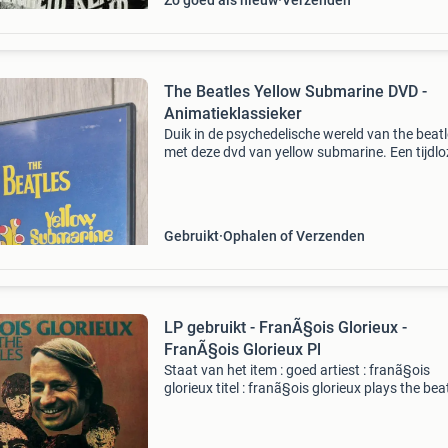
Zo goed als nieuw
Verzenden
The Beatles Yellow Submarine DVD -
Animatieklassieker
Duik in de psychedelische wereld van the beat
met deze dvd van yellow submarine. Een tijdlo
animatieklassieker vol iconische muziek en ee
uniek verhaal. De dvd is in goede staat en bev
extra&a
Gebruikt
Ophalen of Verzenden
LP gebruikt - FranÃ§ois Glorieux -
FranÃ§ois Glorieux Pl
Staat van het item : goed artiest : franã§ois
glorieux titel : franã§ois glorieux plays the bea
produktspecificatie formaat : vinyl released : 
genre : pop nummers 1. Yesterday - 4:51 2. He