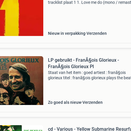
tracklist plaat 1 1. Love me do (mono / remas
2015) - the beatles 2. From me to you (mono /
remastered 2015) - the beatles 3. She loves y
(mono
Nieuw in verpakking
Verzenden
LP gebruikt - FranÃ§ois Glorieux -
FranÃ§ois Glorieux Pl
Staat van het item : goed artiest : franã§ois
glorieux titel : franã§ois glorieux plays the bea
produktspecificatie formaat : vinyl released : 
genre : pop nummers 1. Yesterday - 4:51 2. He
Zo goed als nieuw
Verzenden
cd - Various - Yellow Submarine Resur