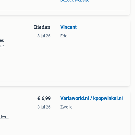
Bezoek website
Bieden
Vincent
3 jul 26
Ede
les
ze
n
at
€ 6,99
Variaworld.nl / kpopwinkel.nl
3 jul 26
Zwolle
tles
1976
lp