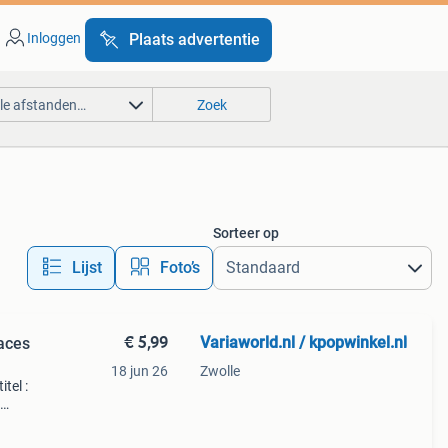
Inloggen
Plaats advertentie
lle afstanden…
Zoek
Sorteer op
Lijst
Foto’s
€ 5,99
Variaworld.nl / kpopwinkel.nl
faces
18 jun 26
Zwolle
itel :
)
rine