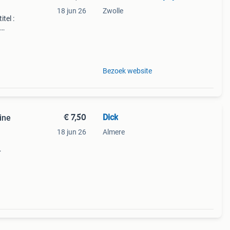
18 jun 26
Zwolle
itel :
)
rine
Bezoek website
€ 7,50
Dick
ine
18 jun 26
Almere
spelen
ndert