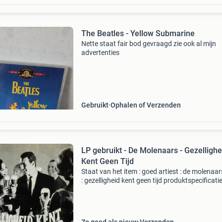
The Beatles - Yellow Submarine
Nette staat fair bod gevraagd zie ook al mijn
advertenties
Gebruikt
Ophalen of Verzenden
LP gebruikt - De Molenaars - Gezellighe
Kent Geen Tijd
Staat van het item : goed artiest : de molenaars
: gezelligheid kent geen tijd produktspecificati
nummers 1. Speelbal in de wind ( puppet on a
string ) 2. Sammy 3. M'n opa 4. Mexican whist