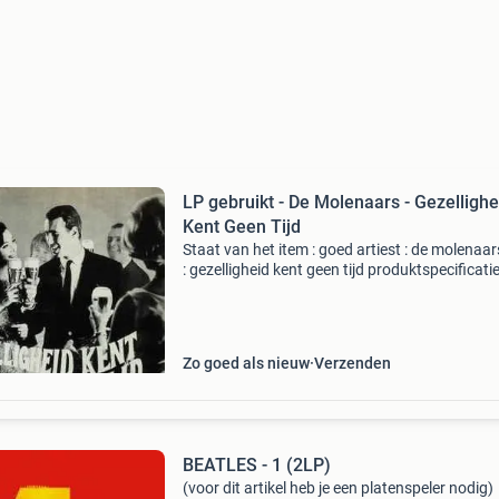
LP gebruikt - De Molenaars - Gezellighe
Kent Geen Tijd
Staat van het item : goed artiest : de molenaars
: gezelligheid kent geen tijd produktspecificati
nummers 1. Speelbal in de wind ( puppet on a
string ) 2. Sammy 3. M'n opa 4. Mexican whist
Zo goed als nieuw
Verzenden
BEATLES - 1 (2LP)
(voor dit artikel heb je een platenspeler nodig)