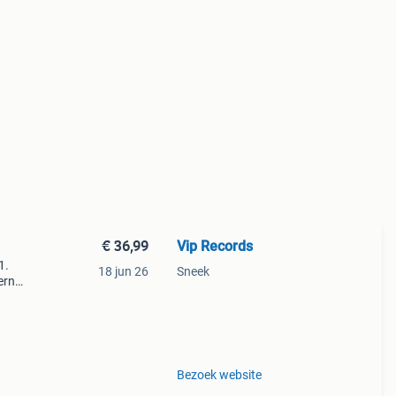
€ 36,99
Vip Records
1.
18 jun 26
Sneek
ern
tles
Bezoek website