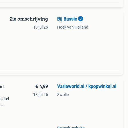
Zie omschrijving
Bij Bassie
13 jul 26
Hoek van Holland
€ 4,99
Variaworld.nl / kpopwinkel.nl
id
13 jul 26
Zwolle
 titel
e
l