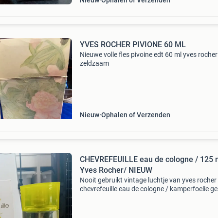
Nieuw
Ophalen of Verzenden
YVES ROCHER PIVIONE 60 ML
Nieuwe volle fles pivoine edt 60 ml yves rocher
zeldzaam
Nieuw
Ophalen of Verzenden
CHEVREFEUILLE eau de cologne / 125 m
Yves Rocher/ NIEUW
Nooit gebruikt vintage luchtje van yves rocher
chevrefeuille eau de cologne / kamperfoelie ge
vaporisateur / spray kijk ook even bij mijn and
vintage luchtjes pivoine milrose