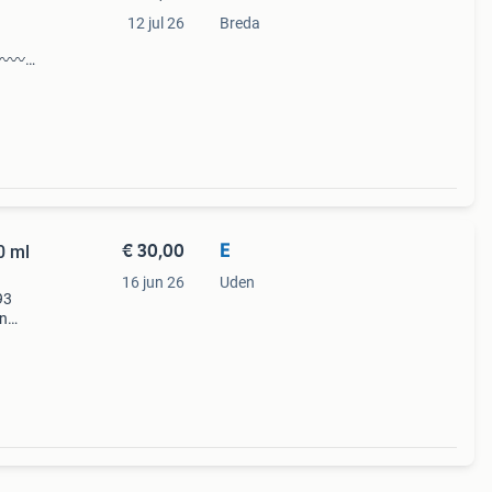
12 jul 26
Breda
〰️〰️
a ook
€ 30,00
E
0 ml
16 jun 26
Uden
93
an