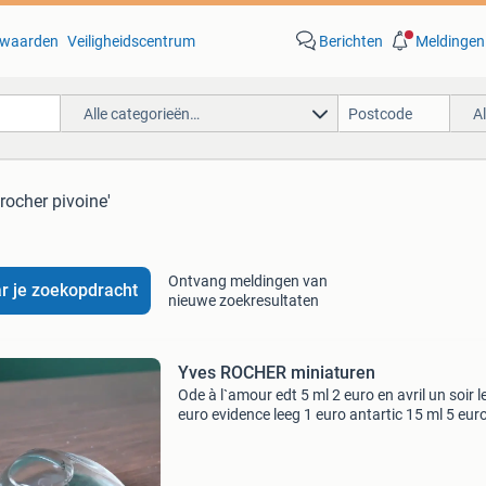
waarden
Veiligheidscentrum
Berichten
Meldingen
Alle categorieën…
A
 rocher pivoine'
Ontvang meldingen van
r je zoekopdracht
nieuwe zoekresultaten
Yves ROCHER miniaturen
Ode à l`amour edt 5 ml 2 euro en avril un soir l
euro evidence leeg 1 euro antartic 15 ml 5 eur
pivoine leeg 1 euro ispahan parfum 15 ml 5 eu
verkocht rose ispahan edt 7,5 ml 4 euro natur