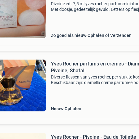
Pivoine edt 7,5 ml yves rocher parfumminiatuu
Met doosje, gedeeltelijk gevuld. Letters op flesj
beschadigd. Zie ook mijn andere advertenties 
meer parfumminiaturen. Ophalen of verzende
Zo goed als nieuw
Ophalen of Verzenden
Yves Rocher parfums en crèmes - Diam
Pivoine, Shafali
Diverse flessen van yves rocher, per stuk te ko
Beschikbaar zijn: diamella crème parfumée pou
corps, pivoine eau de toilette (60ml) en shafali
rare eau de parfum (50ml). Alle producten zi
Nieuw
Ophalen
Yves Rocher - Pivoine - Eau de Toilette