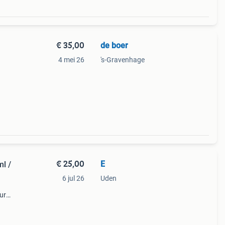
€ 35,00
de boer
4 mei 26
's-Gravenhage
€ 25,00
E
l /
6 jul 26
Uden
ur
ere