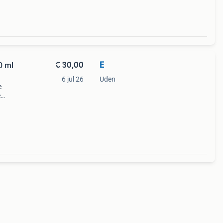
€ 30,00
E
0 ml
6 jul 26
Uden
e
e