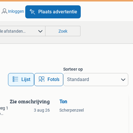
Inloggen
Plaats advertentie
lle afstanden…
Zoek
Sorteer op
Lijst
Foto’s
Zie omschrijving
Ton
eeg 1
3 aug 26
Scherpenzeel
o
ro
e edp