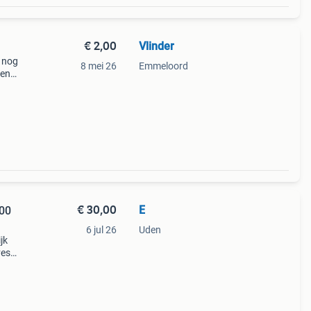
€ 2,00
Vlinder
r nog
8 mei 26
Emmeloord
den
en of
€ 30,00
E
100
6 jul 26
Uden
jk
ves