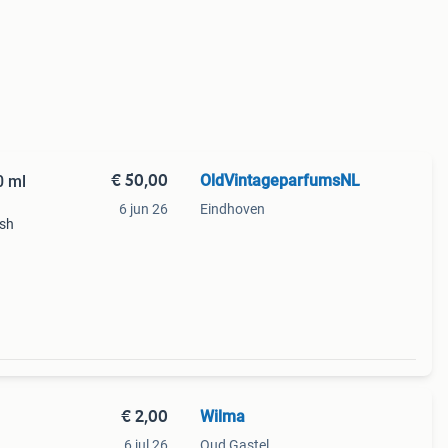
€ 50,00
OldVintageparfumsNL
0 ml
6 jun 26
Eindhoven
ash
ng
s:
€ 2,00
Wilma
6 jul 26
Oud Gastel