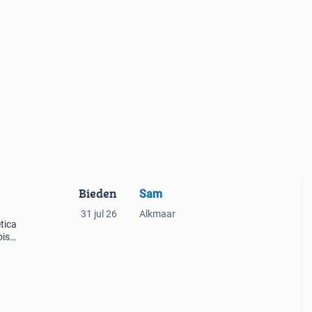
Bieden
Sam
31 jul 26
Alkmaar
tica
ois
e