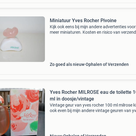
Miniatuur Yves Rocher Pivoine
Kijk ook eens bij mijn andere advertenties voo
meer miniaturen. Kosten en risico van verzen
voor koper. De miniaturen komen uit een
verzameling, ik kan dan ook geen garantie gev
de geur n
Zo goed als nieuw
Ophalen of Verzenden
Yves Rocher MILROSE eau de toilette 
ml in doosje/vintage
Vintage geur van yves rocher 100 ml milrose ki
ook even bij mijn andere vintage geuren van y
rocher: chevrefeuille pivoine