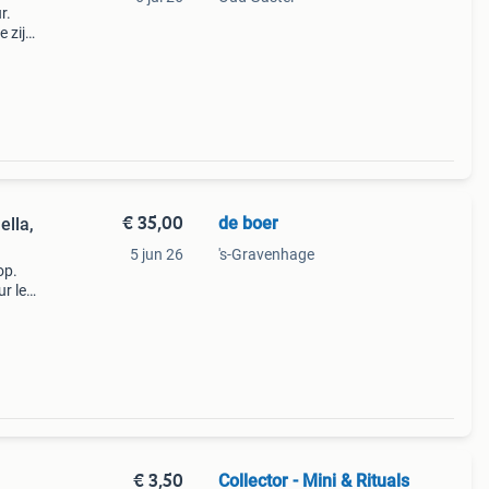
r.
e zijn
voor
n. V
€ 35,00
de boer
ella,
5 jun 26
's-Gravenhage
op.
r le
 fleur
€ 3,50
Collector - Mini & Rituals