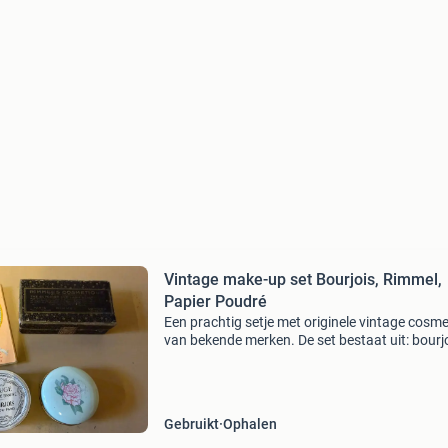
Vintage make-up set Bourjois, Rimmel,
Papier Poudré
Een prachtig setje met originele vintage cosme
van bekende merken. De set bestaat uit: bourj
rouge rosette brune poederdoos (met originel
puff) rimmel mascara-doosje met spiegel en
borsteltje
Gebruikt
Ophalen