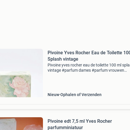
Pivoine Yves Rocher Eau de Toilette 10
Splash vintage
Pivoine yves rocher eau de toilette 100 ml spl
vintage #parfum dames #parfum vrouwen
#zeldzaam #discontinued #parfumverzameli
#parfum niche & vintage #vintage parfum prij
n.o.t.k
Nieuw
Ophalen of Verzenden
Pivoine edt 7,5 ml Yves Rocher
parfumminiatuur