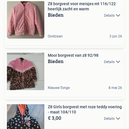
Z8 borgvest voor meisjes mt 116/122
heerlijk zacht en warm
Bieden
Details
Oostzaan
3 jun 26
Mooi borgvest van z8 92/98
Bieden
Details
Nieuwe-Tonge
8 mei 26
Z8 Girls borgvest met roze teddy voering
- maat 104/110
€ 3,00
Details