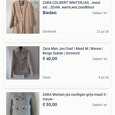
ZARA COLBERT WINTERJAS...maat
xxl...ZGAN..warm,wol,zandkleur
Bieden
Details
Dordrecht
22 jul 26
Zara Man Jas Coat | Maat M | Nieuw |
Beige Suède | Gevoerd
€ 40,00
Details
Venlo
4 jul 26
ZARA Woman jas cardigan grijs maat S -
nieuw -
€ 50,00
Details