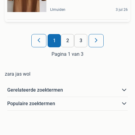
IJmuiden
3 jul 26
1
2
3
Pagina 1 van 3
zara jas wol
Gerelateerde zoektermen
Populaire zoektermen