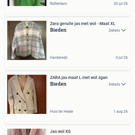
Rotterdam
30 jul 26
Zara geruite jas met wol - Maat XL
Bieden
Details
Harderwijk
4 jul 26
ZARA jas maat L met wol zgan
Bieden
Details
Huis ter Heide
1 aug 26
Jas wol XS