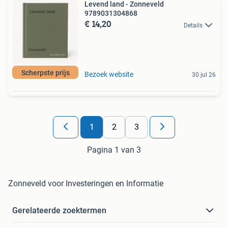
Levend land - Zonneveld
9789031304868
€ 14,20
Details
Scherpste prijs
Bezoek website
30 jul 26
1
2
3
Pagina 1 van 3
Zonneveld voor Investeringen en Informatie
Gerelateerde zoektermen