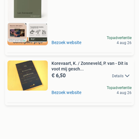
Topadvertentie
Scherpste prijs
Bezoek website
4 aug 26
Korevaart, K. / Zonneveld, P. van - Dit is
voot mij gesch...
€ 6,50
Details
Topadvertentie
Bezoek website
4 aug 26