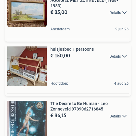
AQUAREL PIET ZONNEVELD (1908-
1983)
€ 35,00
Details
Amsterdam
9 jun 26
huisjesbed 1 persoons
€ 150,00
Details
Hoofddorp
4 aug 26
The Desire to Be Human - Leo
Zonneveld 9789062716845
€ 36,15
Details