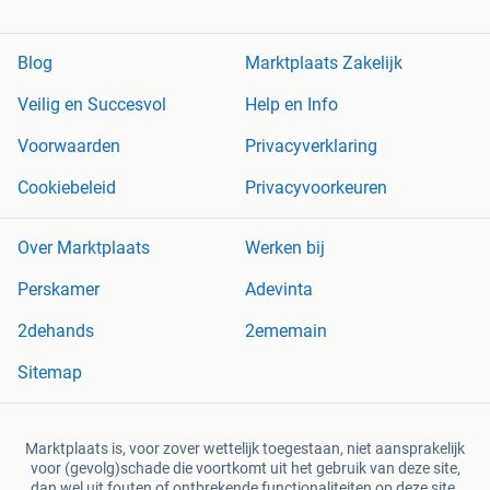
Blog
Marktplaats Zakelijk
Veilig en Succesvol
Help en Info
Voorwaarden
Privacyverklaring
Cookiebeleid
Privacyvoorkeuren
Over Marktplaats
Werken bij
Perskamer
Adevinta
2dehands
2ememain
Sitemap
Marktplaats is, voor zover wettelijk toegestaan, niet aansprakelijk
voor (gevolg)schade die voortkomt uit het gebruik van deze site,
dan wel uit fouten of ontbrekende functionaliteiten op deze site.