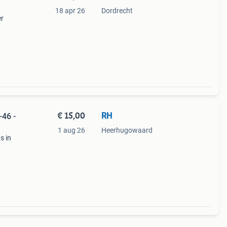
18 apr 26
Dordrecht
er
€ 15,00
RH
-46 -
1 aug 26
Heerhugowaard
s in