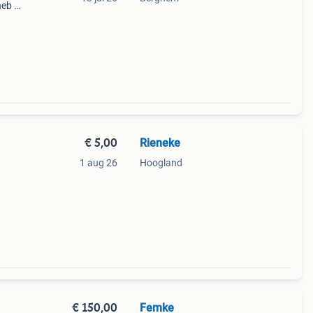
heb er
 samen
€ 5,00
Rieneke
1 aug 26
Hoogland
€ 150,00
Femke