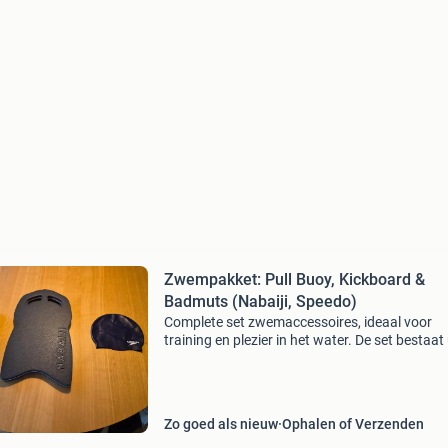
Zwempakket: Pull Buoy, Kickboard &
Badmuts (Nabaiji, Speedo)
Complete set zwemaccessoires, ideaal voor
training en plezier in het water. De set bestaat 
een nabaiji kickboard voor het trainen van de
benen, een pull buoy voor het verbeteren van 
armslag en
Zo goed als nieuw
Ophalen of Verzenden