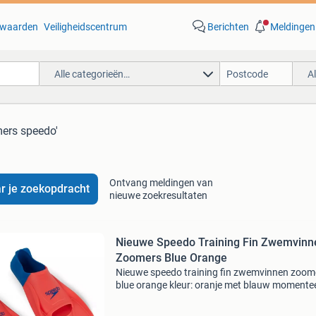
waarden
Veiligheidscentrum
Berichten
Meldingen
Alle categorieën…
A
mers speedo'
Ontvang meldingen van
r je zoekopdracht
nieuwe zoekresultaten
Nieuwe Speedo Training Fin Zwemvinn
Zoomers Blue Orange
Nieuwe speedo training fin zwemvinnen zoom
blue orange kleur: oranje met blauw momente
voorraad de maat: 35/36. Haal meer uit je trai
met de biofuse fitness fin. De comfortabele