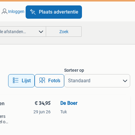
Inloggen
Plaats advertentie
lle afstanden…
Zoek
Sorteer op
Lijst
Foto’s
€ 34,95
De Boer
en
29 jun 26
Tuk
ers
el op
ning