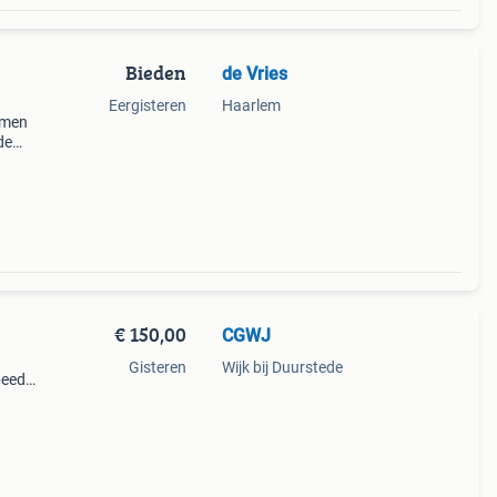
Bieden
de Vries
Eergisteren
Haarlem
mmen
de
€ 150,00
CGWJ
Gisteren
Wijk bij Duurstede
speedo
al:
n