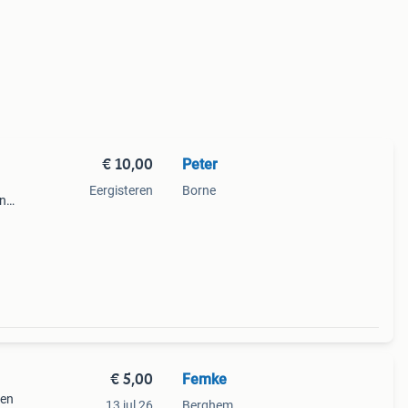
€ 10,00
Peter
Eergisteren
Borne
in
n
 je
€ 5,00
Femke
oen
13 jul 26
Berghem