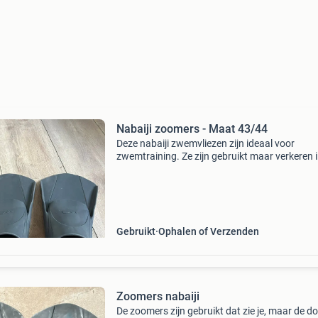
Nabaiji zoomers - Maat 43/44
Deze nabaiji zwemvliezen zijn ideaal voor
zwemtraining. Ze zijn gebruikt maar verkeren 
goede staat. De vliezen zijn maat 43/44(eu) e
bieden een comfortabele pasvorm. Perfect om
beenspieren te t
Gebruikt
Ophalen of Verzenden
Zoomers nabaiji
De zoomers zijn gebruikt dat zie je, maar de d