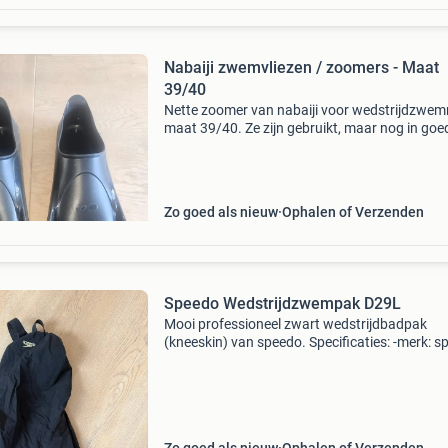
Nabaiji zwemvliezen / zoomers - Maat
39/40
Nette zoomer van nabaiji voor wedstrijdzwe
maat 39/40. Ze zijn gebruikt, maar nog in goe
staat en klaar voor een volgende ronde.
Zo goed als nieuw
Ophalen of Verzenden
Speedo Wedstrijdzwempak D29L
Mooi professioneel zwart wedstrijdbadpak
(kneeskin) van speedo. Specificaties: -merk: 
-maat: gbp 25l / f 29l / d 29l / usa 25l -materia
65% polyamide, 35% elastaan (sneldrogend e
sterke com