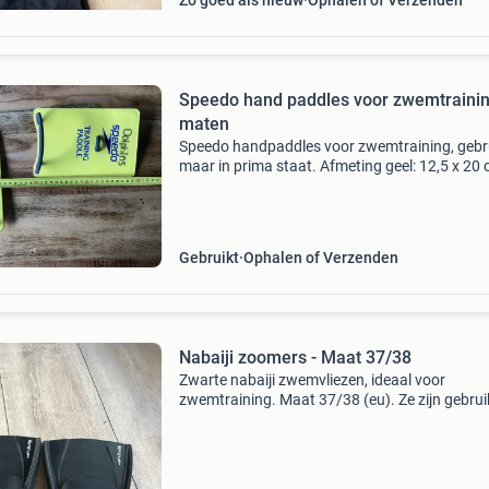
Zo goed als nieuw
Ophalen of Verzenden
Speedo hand paddles voor zwemtrainin
maten
Speedo handpaddles voor zwemtraining, gebr
maar in prima staat. Afmeting geel: 12,5 x 20
€7,50 afmeting rood : 11,5 x 18 cm €6,50 sam
12,50 exclusief verzendkosten
Gebruikt
Ophalen of Verzenden
Nabaiji zoomers - Maat 37/38
Zwarte nabaiji zwemvliezen, ideaal voor
zwemtraining. Maat 37/38 (eu). Ze zijn gebrui
maar nog in goede staat en klaar voor een
volgende ronde.