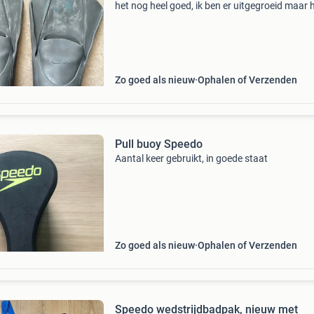
het nog heel goed, ik ben er uitgegroeid maar 
wel veel plezier van kunnen hebben. Wil je ze
met de paddels als een setje is het €7,5
Zo goed als nieuw
Ophalen of Verzenden
Pull buoy Speedo
Aantal keer gebruikt, in goede staat
Zo goed als nieuw
Ophalen of Verzenden
Speedo wedstrijdbadpak, nieuw met