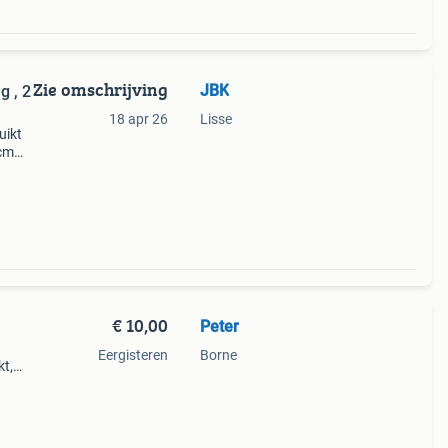
Zie omschrijving
JBK
g , 2
18 apr 26
Lisse
uikt
 cm
en €
€ 10,00
Peter
Eergisteren
Borne
kt,