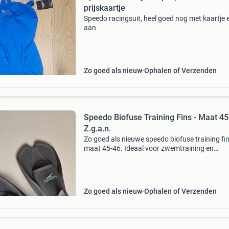
prijskaartje
Speedo racingsuit, heel goed nog met kaartje 
aan
Zo goed als nieuw
Ophalen of Verzenden
Speedo Biofuse Training Fins - Maat 45
Z.g.a.n.
Zo goed als nieuwe speedo biofuse training fin
maat 45-46. Ideaal voor zwemtraining en
snorkelen. De vinnen zijn slechts een paar keer
gebruikt en verkeren in uitstekende staat.
Zo goed als nieuw
Ophalen of Verzenden