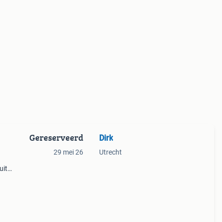
Gereserveerd
Dirk
29 mei 26
Utrecht
uit
de