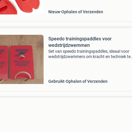
fitnessvin
Nieuw
Ophalen of Verzenden
Speedo trainingspaddles voor
wedstrijdzwemmen
Set van speedo trainingspaddles, ideaal voor
wedstrijdzwemmers om kracht en techniek te
verbeteren. De paddles zijn gebruikt, maar ver
nog in goede staat en zijn klaar voor een volg
ronde in
Gebruikt
Ophalen of Verzenden