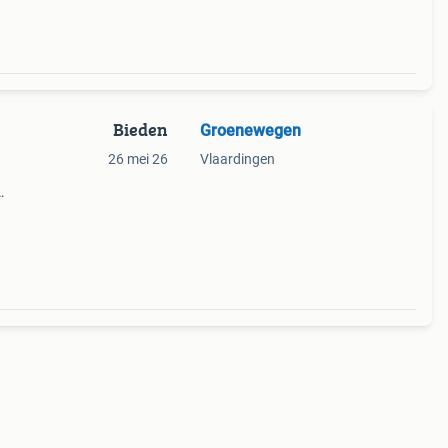
Bieden
Groenewegen
26 mei 26
Vlaardingen
keren
ende