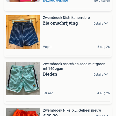
Bezoek website
Eergisteren
Zwembroek Distrikt norrebro
Zie omschrijving
Details
Vught
5 aug 26
Zwembroek scotch en soda mintgroen
mt 140 zgan
Bieden
Details
Ter Aar
4 aug 26
Zwembroek Nike. XL. Geheel nieuw
€ 20,00