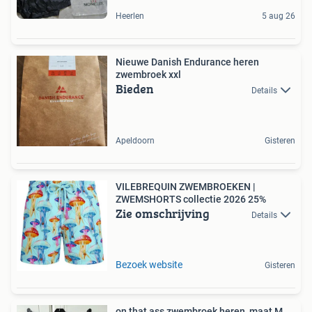
Heerlen
5 aug 26
Nieuwe Danish Endurance heren
zwembroek xxl
Bieden
Details
Apeldoorn
Gisteren
VILEBREQUIN ZWEMBROEKEN |
ZWEMSHORTS collectie 2026 25%
Zie omschrijving
Details
Bezoek website
Gisteren
on that ass zwembroek heren, maat M,