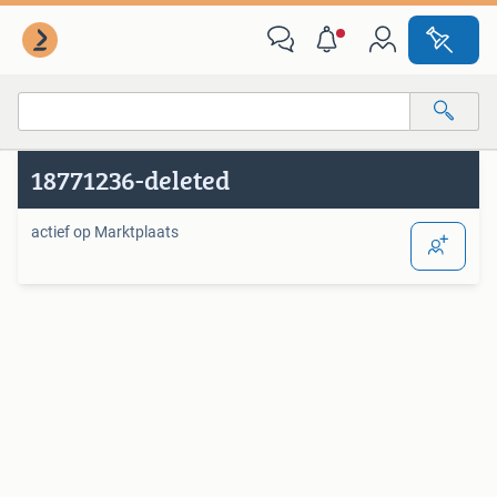
Van deze adverteerder
Alle categorieën…
18771236-deleted
Alle afstanden…
actief op Marktplaats