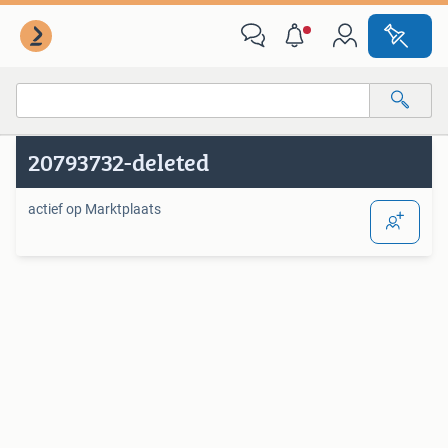
Van deze adverteerder
Alle categorieën…
20793732-deleted
Alle afstanden…
actief op Marktplaats