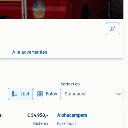
Alle advertenties
Sorteer op
Lijst
Foto’s
€ 34.950,-
Alohacampers
ab
Gisteren
Rijsenhout
.