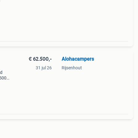
ij
en
€ 62.500,-
Alohacampers
31 jul 26
Rijsenhout
gd
.500
r.