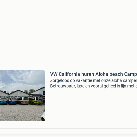
VW California huren Aloha beach Ca
Zorgeloos op vakantie met onze aloha camper
Betrouwbaar, luxe en vooral geheel in lijn met 
aloha spirit voor dat ultieme vrije vakantiegevo
Diverse vw campers op voorraad klaar voor d
verhuur