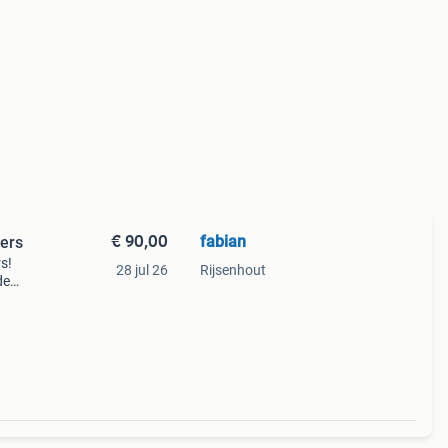
€ 90,00
fabian
mpers
s!
28 jul 26
Rijsenhout
de
el.
e