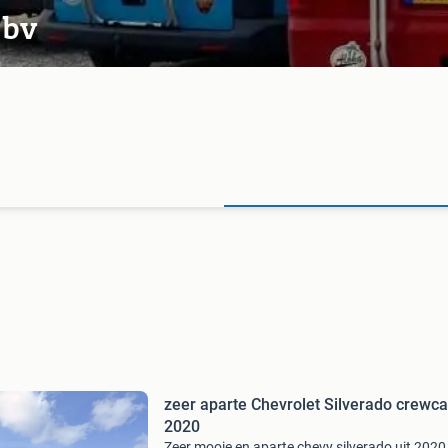
 bv
zeer aparte Chevrolet Silverado crewc
2020
Zeer mooie en aparte chevy silverado uit 2020