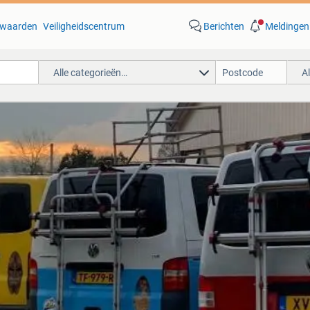
waarden
Veiligheidscentrum
Berichten
Meldingen
Alle categorieën…
A