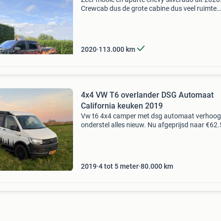
Crewcab dus de grote cabine dus veel ruimte
binnen. Auto is gewrapt dus onder de wrap is h
wit. Hij heeft weinig kilometers de truck is alle
voor sho
2020
113.000
km
4x4 VW T6 overlander DSG Automaat
California keuken 2019
Vw t6 4x4 camper met dsg automaat verhoo
onderstel alles nieuw. Nu afgeprijsd naar €62
Wegens annulering weer te koop. Meteen op
vakantie met deze stoere maar erg luxe campe
Bouwjaar 2019
2019
4 tot 5 meter
80.000
km