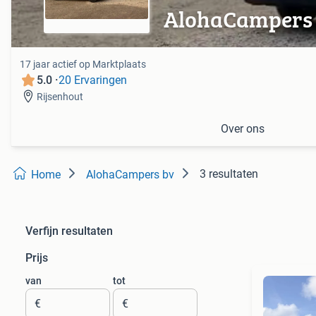
AlohaCampers
17 jaar actief op Marktplaats
5.0 ·
20 Ervaringen
Rijsenhout
Over ons
3 resultaten
Home
AlohaCampers bv
Verfijn resultaten
Prijs
van
tot
€
€