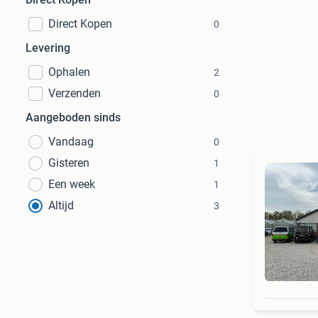
Direct Kopen
0
Levering
Ophalen
2
Verzenden
0
Aangeboden sinds
Vandaag
0
Gisteren
1
Een week
1
Altijd
3