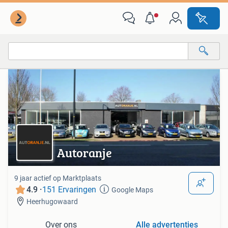
Van deze adverteerder
Alle categorieën…
Alle afstanden…
Autoranje
9 jaar actief op Marktplaats
4.9 ·
151 Ervaringen
Google Maps
Heerhugowaard
Over ons
Alle advertenties