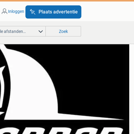
Inloggen
Plaats advertentie
lle afstanden…
Zoek