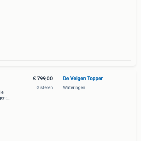
oor
€ 799,00
De Velgen Topper
Gisteren
Wateringen
ie
gen:
rie