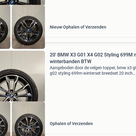
Nieuw
Ophalen of Verzenden
20' BMW X3 G01 X4 G02 Styling 699M 
winterbanden BTW
Aangeboden door de velgen topper, bmw x3 g
g02 styling 699m winterset breedset 20 inch
origineel velgen: merk: bmw type: styling 699 
bicolor voor de bmw x3 g01 en de bmw x4 g0
onderdeelnummer:
Ophalen of Verzenden