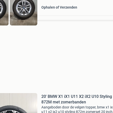
Ophalen of Verzenden
20' BMW X1 iX1 U11 X2 iX2 U10 Styling
872M met zomerbanden
Aangeboden door de velgen topper, bmw x1 i
u11 x2 ix2 u10 styling 872m zomerset 20 inch