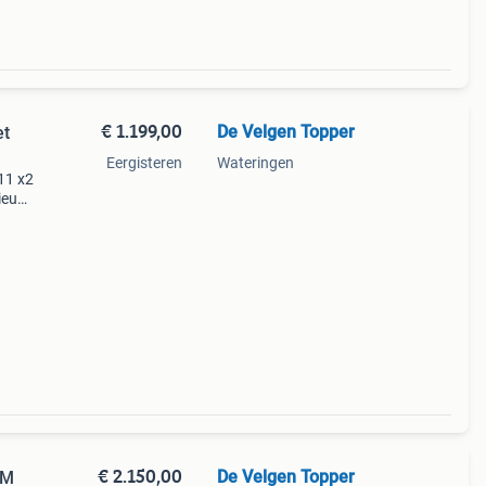
€ 1.199,00
De Velgen Topper
et
Eergisteren
Wateringen
11 x2
nieuw
e bmw
€ 2.150,00
De Velgen Topper
8M