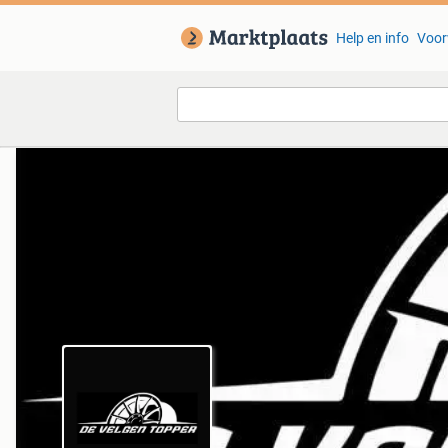
Help en info
Voor
Van deze adverteerder