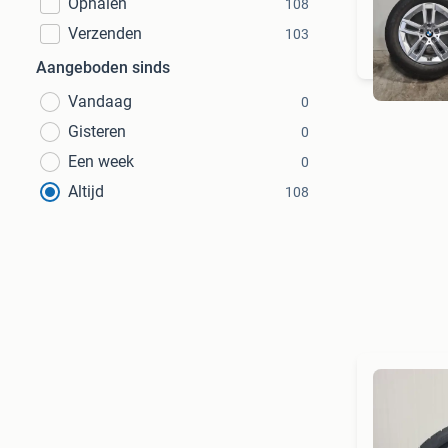
Ophalen
108
Verzenden
103
Aangeboden sinds
Vandaag
0
Gisteren
0
Een week
0
Altijd
108