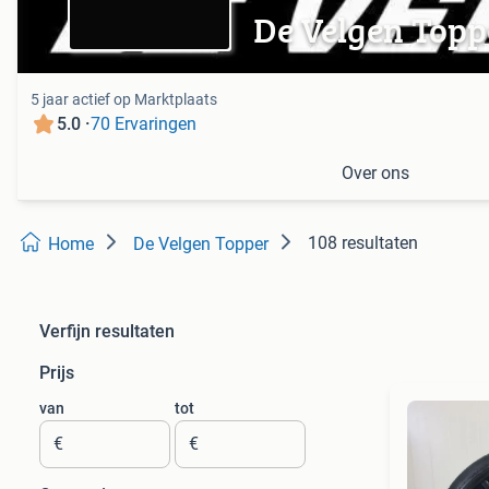
De Velgen Topp
5 jaar actief op Marktplaats
5.0 ·
70 Ervaringen
Over ons
108 resultaten
Home
De Velgen Topper
Verfijn resultaten
Prijs
van
tot
€
€