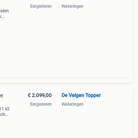
Eergisteren
Wateringen
m x6m
:
5 m
or:
€ 2.099,00
De Velgen Topper
et
Eergisteren
Wateringen
11 x2
nch
m
ix2