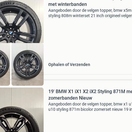
met winterbanden
Aangeboden door de velgen topper, bmw x5
styling 808m winterset 21 inch origineel velgen
merk: bmw type: styling 808 m voor de bmw x
f95 en de bmw x6 m f96 onderdeelnummer: vo
8090794 acht
Ophalen of Verzenden
19' BMW X1 iX1 X2 iX2 Styling 871M m
zomerbanden Nieuw
Aangeboden door de velgen topper, bmw x1 u
u10 styling 871m bicolor zomerset nieuw 19 i
origineel velgen: merk: bmw type: styling 871 
bicolor voor de bmw x1 ix1 u11 en de bmw x2 
u10 onde