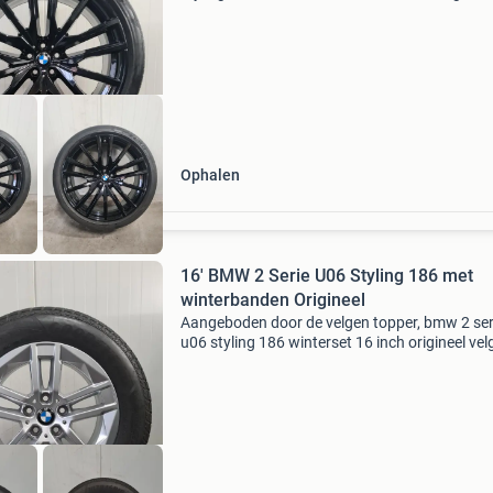
velgen: merk: bmw type: styling 742 m black v
de bmw x5 g05 en de bmw x6 g06
onderdeelnummer: voor: 9882610
Ophalen
16' BMW 2 Serie U06 Styling 186 met
winterbanden Origineel
Aangeboden door de velgen topper, bmw 2 ser
u06 styling 186 winterset 16 inch origineel vel
merk: bmw type: styling 186 voor de bmw 2 se
active tourer u06 onderdeelnummer: 6888838
velgmaat: 7