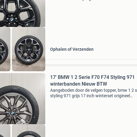
origineel velgen: merk: bmw type: styling 872 
voor de bmw x1 ix1 u11 en de bmw x2 ix2 u10
onderdeelnummer: 6
Ophalen of Verzenden
17' BMW 1 2 Serie F70 F74 Styling 971
winterbanden Nieuw BTW
Aangeboden door de velgen topper, bmw 1 2 s
styling 971 grijs 17 inch winterset origineel
splinternieuw velgen: merk: bmw type: styling
lightning grey voor de bmw 1 serie f70 en de 
serie