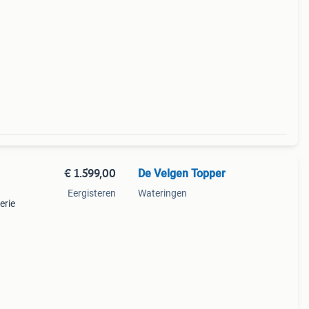
m
€ 1.599,00
De Velgen Topper
Eergisteren
Wateringen
erie
 971
bmw 2