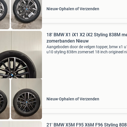
Nieuw
Ophalen of Verzenden
18' BMW X1 iX1 X2 iX2 Styling 838M m
zomerbanden Nieuw
Aangeboden door de velgen topper, bmw x1 u
u10 styling 838m zomerset 18 inch origineel 
velgen: merk: bmw type: styling 838 m voor d
x1 ix1 u11 en de bmw x2 ix2 u10
onderdeelnummer: 689
Nieuw
Ophalen of Verzenden
21' BMW X5M F95 X6M F96 Styling 80