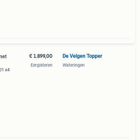
€ 1.899,00
De Velgen Topper
met
Eergisteren
Wateringen
01 x4
m
2