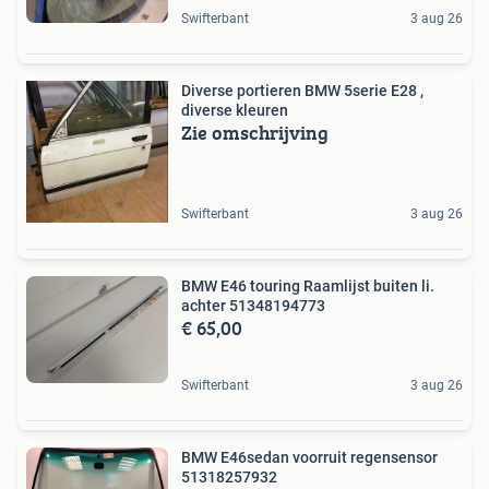
Swifterbant
3 aug 26
Diverse portieren BMW 5serie E28 ,
diverse kleuren
Zie omschrijving
Swifterbant
3 aug 26
BMW E46 touring Raamlijst buiten li.
achter 51348194773
€ 65,00
Swifterbant
3 aug 26
BMW E46sedan voorruit regensensor
51318257932