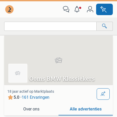
Van deze adverteerder
Alle categorieën…
Alle afstanden…
Ooms BMW Klassiekers
18 jaar actief op Marktplaats
5.0 ·
161 Ervaringen
Over ons
Alle advertenties