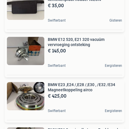
€ 35,00
Swifterbant
Gisteren
BMW E12 520, E21 320 vacuüm
vervroeging ontsteking
€ 145,00
Swifterbant
Eergisteren
BMW E23 ,E24 /,E28 /,E30 , /E32 /E34
Magneetkoppeling airco
€ 425,00
Swifterbant
Eergisteren