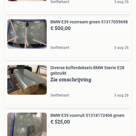
Swifterbant
3 aug 26
BMW E39 voorraam groen 51317059698
€ 500,00
Swifterbant
3 aug 26
Diverse kofferdeksels BMW 5serie E28
gebruikt
Zie omschrijving
Swifterbant
3 aug 26
BMW E39 voorruit 51318172406 groen
€ 525,00