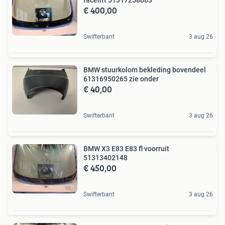
facelift 51317258063
€ 400,00
Swifterbant
3 aug 26
BMW stuurkolom bekleding bovendeel
61316950265 zie onder
€ 40,00
Swifterbant
3 aug 26
BMW X3 E83 E83 fl voorruit
51313402148
€ 450,00
Swifterbant
3 aug 26