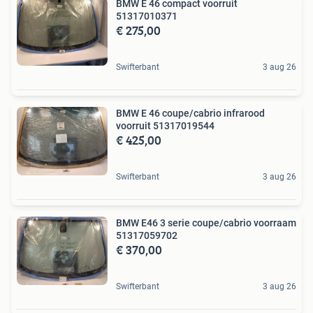
BMW E 46 compact voorruit
51317010371
€ 275,00
Swifterbant
3 aug 26
BMW E 46 coupe/cabrio infrarood
voorruit 51317019544
€ 425,00
Swifterbant
3 aug 26
BMW E46 3 serie coupe/cabrio voorraam
51317059702
€ 370,00
Swifterbant
3 aug 26