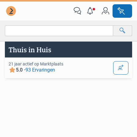
Van deze adverteerder
Alle categorieën…
Thuis in Huis
Alle afstanden…
21 jaar actief op Marktplaats
5.0 ·
93 Ervaringen