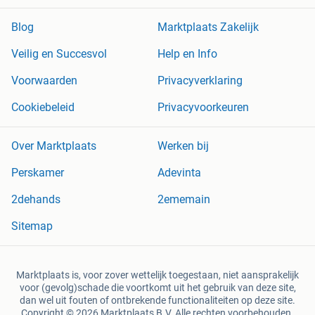
Blog
Marktplaats Zakelijk
Veilig en Succesvol
Help en Info
Voorwaarden
Privacyverklaring
Cookiebeleid
Privacyvoorkeuren
Over Marktplaats
Werken bij
Perskamer
Adevinta
2dehands
2ememain
Sitemap
Marktplaats is, voor zover wettelijk toegestaan, niet aansprakelijk
voor (gevolg)schade die voortkomt uit het gebruik van deze site,
dan wel uit fouten of ontbrekende functionaliteiten op deze site.
Copyright © 2026 Marktplaats B.V. Alle rechten voorbehouden.