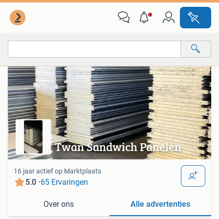
Van deze adverteerder
Alle categorieën…
Alle afstanden…
Twan Sandwich Panelen
16 jaar actief op Marktplaats
5.0 ·
65 Ervaringen
Over ons
Alle advertenties