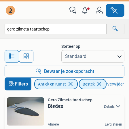
Antiek | Bestek
Sorteer op
Alle afstanden…
Bewaar je zoekopdracht
Filters
Antiek en Kunst
Bestek
Verwijder fil
Gero Zilmeta taartschep
Bieden
Details
Almere
Eergisteren