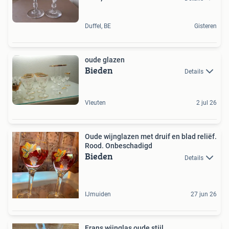
Duffel, BE
Gisteren
oude glazen
Bieden
Details
Vleuten
2 jul 26
Oude wijnglazen met druif en blad reliëf.
Rood. Onbeschadigd
Bieden
Details
IJmuiden
27 jun 26
Frans wijnglas oude stijl