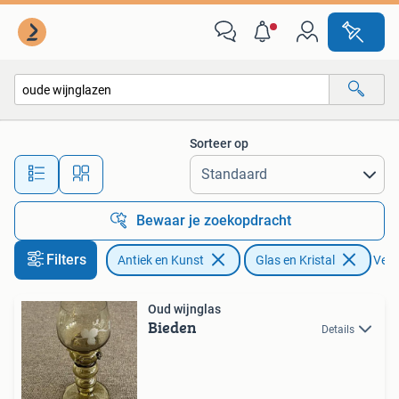
Antiek | Glas en Kristal
Sorteer op
Alle afstanden…
Bewaar je zoekopdracht
Filters
Antiek en Kunst
Glas en Kristal
Verwi
Oud wijnglas
Bieden
Details