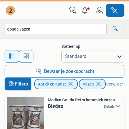
Antiek | Vazen
Sorteer op
Alle afstanden…
Bewaar je zoekopdracht
Filters
Antiek en Kunst
Vazen
Verwijder fil
Modica Gouda Petra keramiek vazen
Bieden
Details