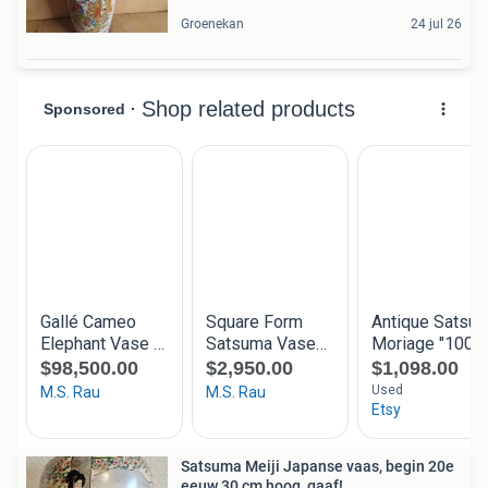
Groenekan
24 jul 26
Satsuma Meiji Japanse vaas, begin 20e
eeuw 30 cm hoog, gaaf!