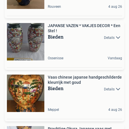
Rouveen
4 aug 26
JAPANSE VAZEN * VAKJES DECOR * Een
Stel !
Bieden
Details
Ossenisse
Vandaag
Vaas chinese japanse handgeschilderde
kleurrijk met goud
Bieden
Details
Meppel
4 aug 26
Prachtige Okura Japanse vaas met