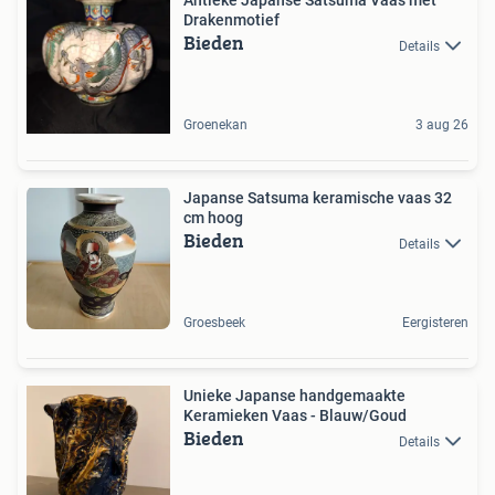
Antieke Japanse Satsuma Vaas met
Drakenmotief
Bieden
Details
Groenekan
3 aug 26
Japanse Satsuma keramische vaas 32
cm hoog
Bieden
Details
Groesbeek
Eergisteren
Unieke Japanse handgemaakte
Keramieken Vaas - Blauw/Goud
Bieden
Details