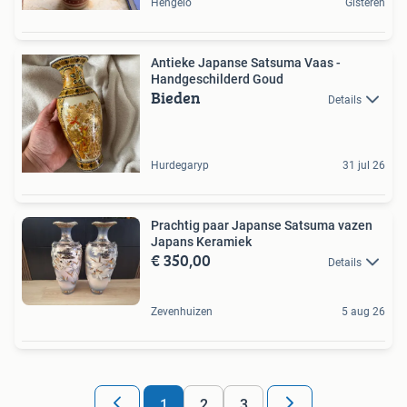
Hengelo
Gisteren
Antieke Japanse Satsuma Vaas -
Handgeschilderd Goud
Bieden
Details
Hurdegaryp
31 jul 26
Prachtig paar Japanse Satsuma vazen
Japans Keramiek
€ 350,00
Details
Zevenhuizen
5 aug 26
1
2
3