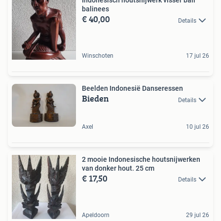
Indonesisch houtsnijwerk visser bali
balinees
€ 40,00
Details
Winschoten
17 jul 26
Beelden Indonesië Danseressen
Bieden
Details
Axel
10 jul 26
2 mooie Indonesische houtsnijwerken
van donker hout. 25 cm
€ 17,50
Details
Apeldoorn
29 jul 26