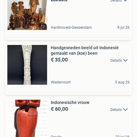
Details
Hardinxveld-Giessendam
8 jul 26
Handgesneden beeld uit Indonesië
gemaakt van (koe) been
€ 35,00
Details
Westervoort
5 aug 26
Indonesische vrouw
€ 60,00
Details