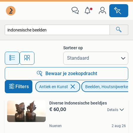
Kunst | Beelden en Houtsnijwerken
Sorteer op
Alle afstanden…
Bewaar je zoekopdracht
Filters
Antiek en Kunst
Beelden, Houtsnijwerken
Diverse Indonesische beeldjes
€ 60,00
Details
Nuenen
2 aug 26