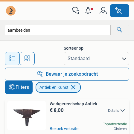
Antiek en Kunst
Sorteer op
Alle afstanden…
Bewaar je zoekopdracht
Filters
Antiek en Kunst
Werkgereedschap Antiek
€ 8,00
Details
Topadvertentie
Bezoek website
Gisteren