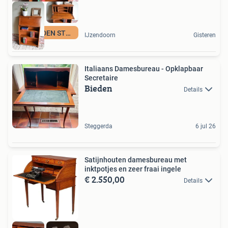
DEN OUDEN STEEGH
IJzendoorn
Gisteren
Italiaans Damesbureau - Opklapbaar
Secretaire
Bieden
Details
Steggerda
6 jul 26
Satijnhouten damesbureau met
inktpotjes en zeer fraai ingele
€ 2.550,00
Details