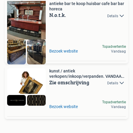
antieke bar te koop huisbar cafe bar bar
horeca
N.o.t.k.
Details
Topadvertentie
Bezoek website
Vandaag
kunst / antiek
verkopen/inkoop/verpanden. VANDAAG
Zie omschrijving
GEREGELD!
Details
Topadvertentie
Bezoek website
Vandaag