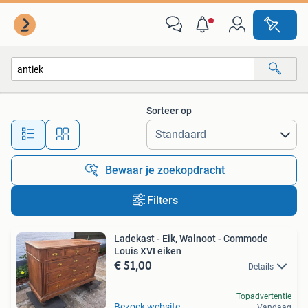
Alle categorieën…
Sorteer op
Alle afstanden…
Bewaar je zoekopdracht
Filters
Ladekast - Eik, Walnoot - Commode
Louis XVI eiken
€ 51,00
Details
Topadvertentie
Bezoek website
Vandaag