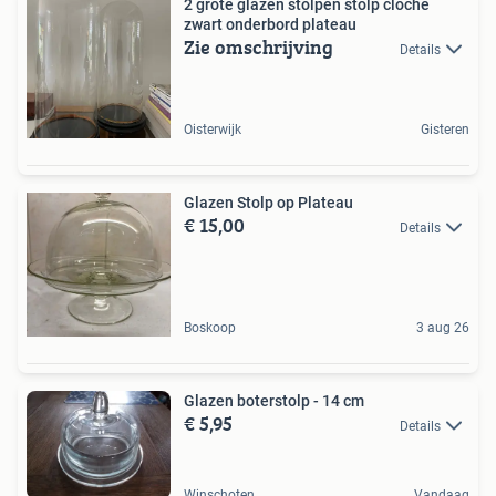
2 grote glazen stolpen stolp cloche
zwart onderbord plateau
Zie omschrijving
Details
Oisterwijk
Gisteren
Glazen Stolp op Plateau
€ 15,00
Details
Boskoop
3 aug 26
Glazen boterstolp - 14 cm
€ 5,95
Details
Winschoten
Vandaag