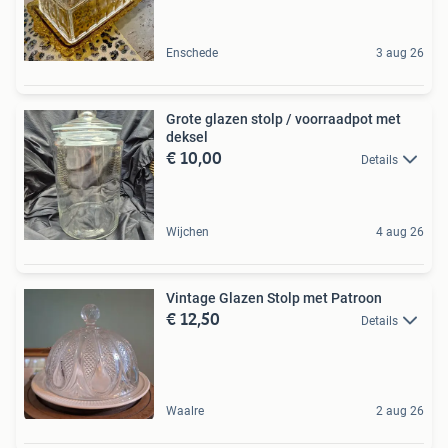
Enschede
3 aug 26
Grote glazen stolp / voorraadpot met
deksel
€ 10,00
Details
Wijchen
4 aug 26
Vintage Glazen Stolp met Patroon
€ 12,50
Details
Waalre
2 aug 26