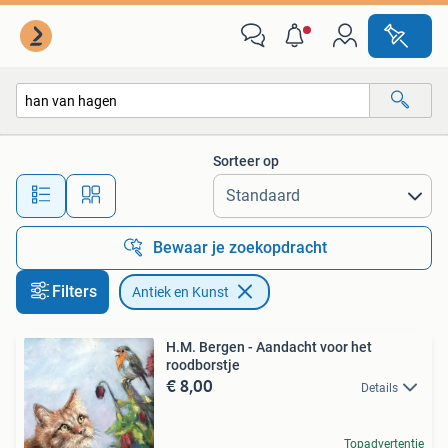
Antiek en Kunst
Sorteer op
Alle afstanden…
Bewaar je zoekopdracht
Filters
Antiek en Kunst
H.M. Bergen - Aandacht voor het
roodborstje
€ 8,00
Details
Topadvertentie