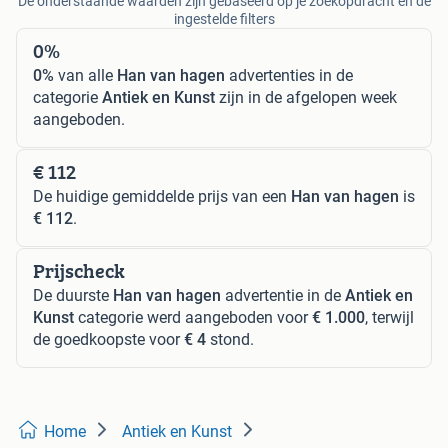
De onderstaande waarden zijn gebaseerd op je zoekopdracht en de
ingestelde filters
0%
0%
van alle
Han van hagen
advertenties in de
categorie
Antiek en Kunst
zijn in de afgelopen week
aangeboden.
€ 112
De huidige gemiddelde prijs van een
Han van hagen
is
€ 112
.
Prijscheck
De duurste
Han van hagen
advertentie in de
Antiek en
Kunst
categorie werd aangeboden voor
€ 1.000
, terwijl
de goedkoopste voor
€ 4
stond.
Home
Antiek en Kunst