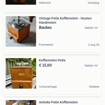
Helmond
Vandaag
Vintage PeDe Koffiemolen - Houten
Handmolen
Bieden
Details
Purmerend
2 aug 26
Koffiemolen PeDe
€ 15,00
Details
's-Gravenhage
Gisteren
Antieke PeDe Koffiemolen