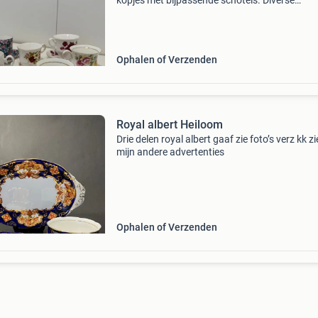
kopjes met bijpassende schotels. Diverse
romantische bloemmotieven en verfijnde gou
details. Merken: royal albert – peach rose roya
albert – chev
Ophalen of Verzenden
Royal albert Heiloom
Drie delen royal albert gaaf zie foto’s verz kk z
mijn andere advertenties
Ophalen of Verzenden