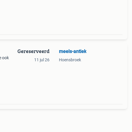
den
l
Gereserveerd
meels-antiek
ie ook
11 jul 26
Hoensbroek