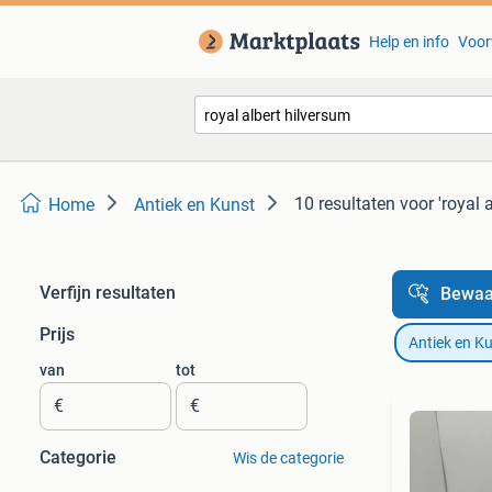
Help en info
Voor
10 resultaten
voor 'royal 
Home
Antiek en Kunst
Verfijn resultaten
Bewaa
Prijs
Antiek en K
van
tot
€
€
Categorie
Wis de categorie