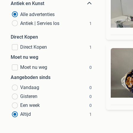
Antiek en Kunst
Alle advertenties
Antiek | Servies los
1
Direct Kopen
Direct Kopen
1
Moet nu weg
Moet nu weg
0
Aangeboden sinds
Vandaag
0
Gisteren
0
Een week
0
Altijd
1