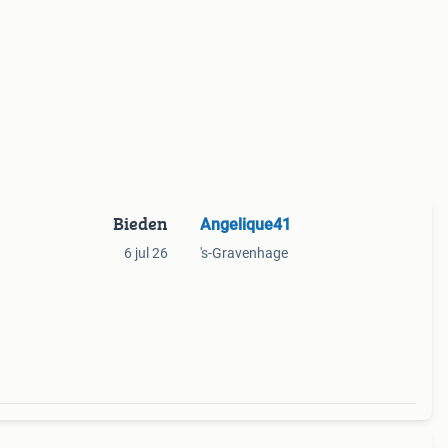
Bieden
Angelique41
6 jul 26
's-Gravenhage