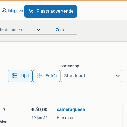
Inloggen
Plaats advertentie
lle afstanden…
Zoek
Sorteer op
Lijst
Foto’s
€ 50,00
cameraqueen
– 7
19 jun 26
Hilversum
china