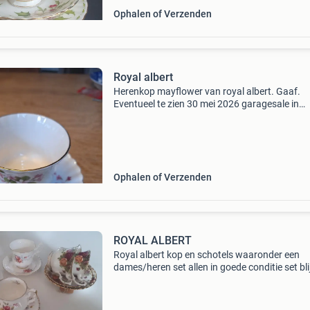
Ophalen of Verzenden
Royal albert
Herenkop mayflower van royal albert. Gaaf.
Eventueel te zien 30 mei 2026 garagesale in
buinerveen. Zie laatste foto voor qr code
Ophalen of Verzenden
ROYAL ALBERT
Royal albert kop en schotels waaronder een
dames/heren set allen in goede conditie set blij
elkaar, de rest mag per stuk verkocht. Verzen
eigen risico