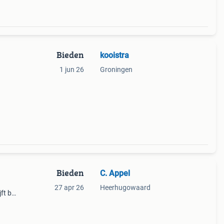
Bieden
kooistra
1 jun 26
Groningen
Bieden
C. Appel
27 apr 26
Heerhugowaard
ft bij
den