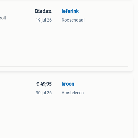
Bieden
leferink
ooit
19 jul 26
Roosendaal
€ 49,95
kroon
30 jul 26
Amstelveen