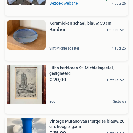
Bezoek website
4 aug 26
Keramieken schaal, blauw, 33 cm
Bieden
Details
Sint-Michielsgestel
4 aug 26
Litho kerktoren St. Michielsgestel,
gesigneerd
€ 20,00
Details
Ede
Gisteren
Vintage Murano vaas turqoise blauw, 20
cm. hoog, z.g.a.n
€ 35,00