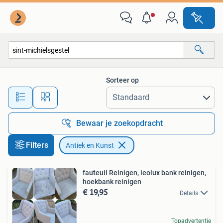
Antiek en Kunst
Sorteer op
Alle afstanden…
Bewaar je zoekopdracht
Filters
Antiek en Kunst
fauteuil Reinigen, leolux bank reinigen,
hoekbank reinigen
€ 19,95
Details
Topadvertentie