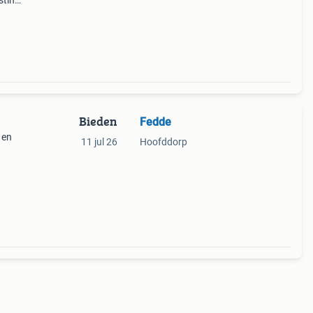
sting
mera.
w
Bieden
Fedde
 en
11 jul 26
Hoofddorp
atige