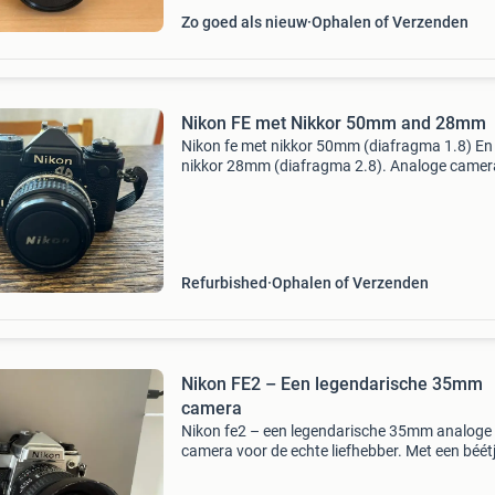
Zo goed als nieuw
Ophalen of Verzenden
Nikon FE met Nikkor 50mm and 28mm
Nikon fe met nikkor 50mm (diafragma 1.8) En
nikkor 28mm (diafragma 2.8). Analoge camer
nog in perfecte staat. Recent gerepareerd en
schoongemaakt door (www . Japancamera . 
voor €150, met ni
Refurbished
Ophalen of Verzenden
Nikon FE2 – Een legendarische 35mm
camera
Nikon fe2 – een legendarische 35mm analoge
camera voor de echte liefhebber. Met een béét
patina. Ben jij op zoek naar een van de mooist
analoge nikon-camera&#39;s ooit gebouwd?