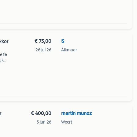
€ 75,00
S
kkor
26 jul 26
Alkmaar
e fe
uk
ette
et n
€ 400,00
martin munoz
t
5 jun 26
Weert