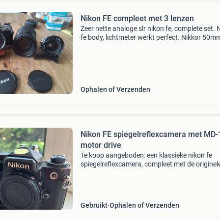
Nikon FE compleet met 3 lenzen
Zeer nette analoge slr nikon fe, complete set. 
fe body, lichtmeter werkt perfect. Nikkor 50m
vast brandpunt f1.4 Ai uitvoering. Nikkor 24
vast brandpunt f2.8 Ai uitvoering. Nikkor 70-
210mm zo
Ophalen of Verzenden
Nikon FE spiegelreflexcamera met MD-
motor drive
Te koop aangeboden: een klassieke nikon fe
spiegelreflexcamera, compleet met de originel
11 motor drive. Deze camera is een icoon uit d
jaren &#39;70 en &#39;80, bekend om zijn
robuuste b
Gebruikt
Ophalen of Verzenden