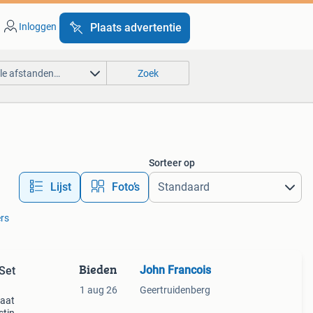
Inloggen
Plaats advertentie
lle afstanden…
Zoek
Sorteer op
Lijst
Foto’s
ers
Bieden
John Francois
Set
1 aug 26
Geertruidenberg
taat