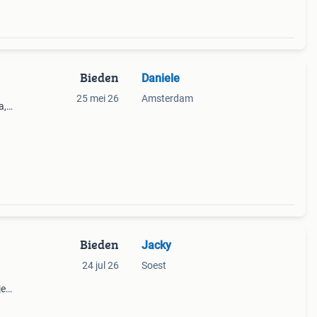
Bieden
Daniele
25 mei 26
Amsterdam
a,
Nl)
Bieden
Jacky
24 jul 26
Soest
je
e
 Dan