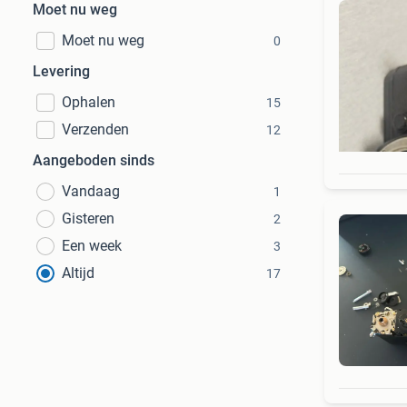
Moet nu weg
Moet nu weg
0
Levering
Ophalen
15
Verzenden
12
Aangeboden sinds
Vandaag
1
Gisteren
2
Een week
3
Altijd
17