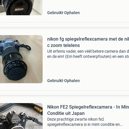
is dit jouw
Gebruikt
Ophalen
nikon fg spiegelreflexcamera met de ni
c zoom telelens
Uit erfenis vader, een véél betere camera dan d
en de em! (Em heeft ontwerpfouten) en een st
compacter en lichter dan de fe. In een keurig n
staat, lichte gebruikssporen heb hem getest m
Gebruikt
Ophalen
Nikon FE2 Spiegelreflexcamera - In Min
Conditie uit Japan
Deze prachtige zwarte nikon fe2
spiegelreflexcamera is in mint conditie en