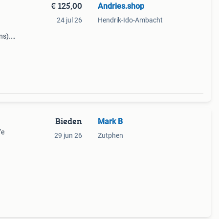
€ 125,00
Andries.shop
24 jul 26
Hendrik-Ido-Ambacht
ns).
 met
en of
Bieden
Mark B
fe
29 jun 26
Zutphen