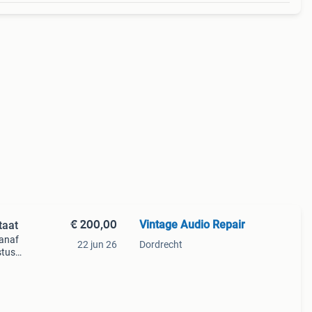
€ 200,00
Vintage Audio Repair
taat
vanaf
22 jun 26
Dordrecht
stus
0. Op