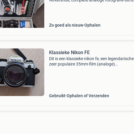
verkerende, complete analoge fotografie-uitru
rondom de iconische nikon fe spiegelreflexca
Ik ben altijd extreem zuinig op mijn spullen ge
Zo goed als nieuw
Ophalen
Klassieke Nikon FE
Dit is een klassieke nikon fe, een legendarische
zeer populaire 35mm-film (analoge)
spiegelreflexcamera, uitgerust met een handm
nikon lens series e 50mm f/1.8 Lens. Inclusief
starblitz 3000bt
Gebruikt
Ophalen of Verzenden