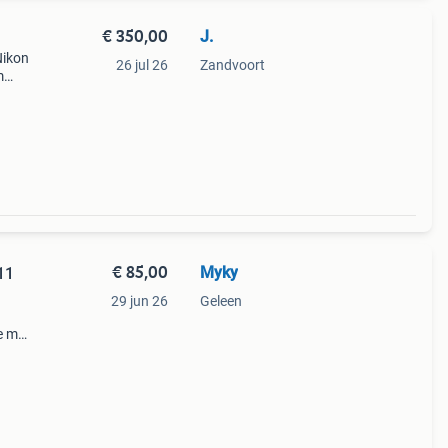
€ 350,00
J.
Nikon
26 jul 26
Zandvoort
m
mm
€ 85,00
Myky
11
29 jun 26
Geleen
e md-
e