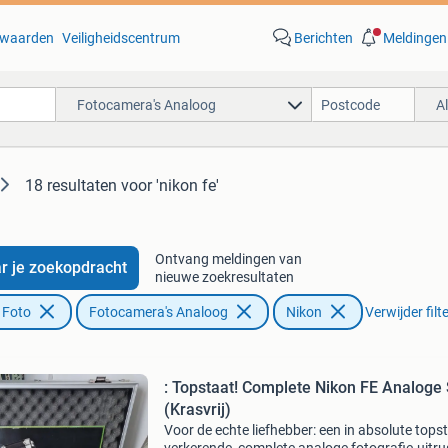
waarden
Veiligheidscentrum
Berichten
Meldingen
Fotocamera's Analoog
A
18 resultaten
voor 'nikon fe'
Ontvang meldingen van
r je zoekopdracht
nieuwe zoekresultaten
 Foto
Fotocamera's Analoog
Nikon
Verwijder filt
: Topstaat! Complete Nikon FE Analoge 
(Krasvrij)
Voor de echte liefhebber: een in absolute tops