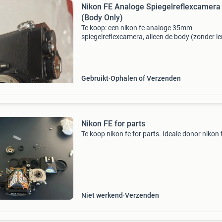
Nikon FE Analoge Spiegelreflexcamera
(Body Only)
Te koop: een nikon fe analoge 35mm
spiegelreflexcamera, alleen de body (zonder le
De camera verkeert in redelijk gebruikte staat
normale gebruikssporen. Er worden geen lenz
verdere access
Gebruikt
Ophalen of Verzenden
Nikon FE for parts
Te koop nikon fe for parts. Ideale donor nikon 
Niet werkend
Verzenden