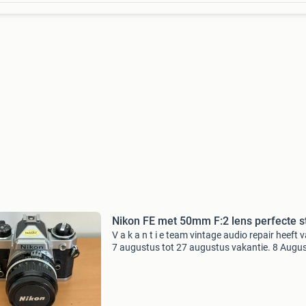
Nikon FE met 50mm F:2 lens perfecte s
V a k a n t i e team vintage audio repair heeft 
7 augustus tot 27 augustus vakantie. 8 Augu
is de winkel nog wel open tussen 9:30 en 16:0
marktplaats berichten, biedingen en mails / tel