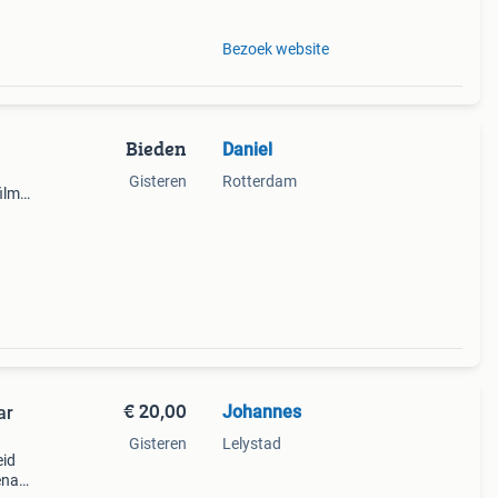
Bezoek website
Bieden
Daniel
Gisteren
Rotterdam
ilm
ll
€ 20,00
Johannes
ar
Gisteren
Lelystad
eid
enault