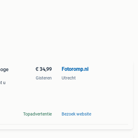
€ 34,99
Fotoromp.nl
loge
Gisteren
Utrecht
t u
a 35
r
Topadvertentie
Bezoek website