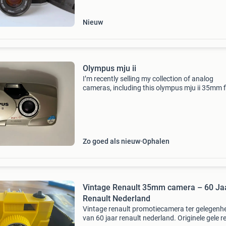
ae-1 p
Nieuw
Olympus mju ii
I’m recently selling my collection of analog
cameras, including this olympus mju ii 35mm f
camera. The camera is in great condition and a
functions work perfectly. The lens and the
viewfinder are
Zo goed als nieuw
Ophalen
Vintage Renault 35mm camera – 60 Ja
Renault Nederland
Vintage renault promotiecamera ter gelegenh
van 60 jaar renault nederland. Originele gele r