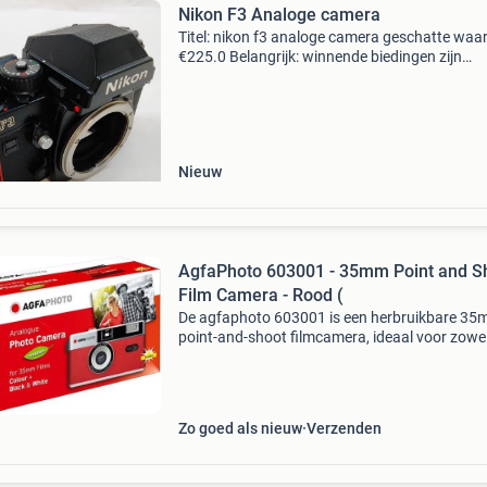
Nikon F3 Analoge camera
Titel: nikon f3 analoge camera geschatte waa
€225.0 Belangrijk: winnende biedingen zijn
exclusief 9% koperbescherming + €3 kavel
beschrijving nikon f3 35mm slr film camera b
design &a
Nieuw
AgfaPhoto 603001 - 35mm Point and S
Film Camera - Rood (
De agfaphoto 603001 is een herbruikbare 3
point-and-shoot filmcamera, ideaal voor zowe
beginners als liefhebbers van analoge fotograf
Deze klassieke camera maakt gebruik van
standaard 35mm film
Zo goed als nieuw
Verzenden