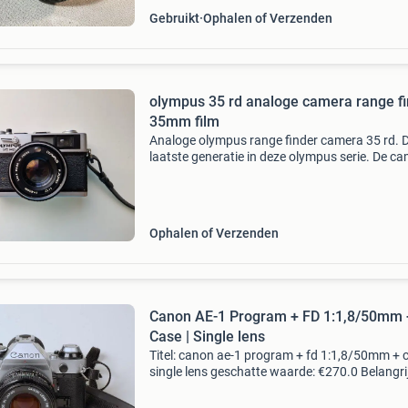
Gebruikt
Ophalen of Verzenden
olympus 35 rd analoge camera range f
35mm film
Analoge olympus range finder camera 35 rd. 
laatste generatie in deze olympus serie. De c
is uitgerust met een ontzettend mooi 40mm f
Objectief wat vrij is van beschadigen. Schitte
came
Ophalen of Verzenden
Canon AE-1 Program + FD 1:1,8/50mm 
Case | Single lens
Titel: canon ae-1 program + fd 1:1,8/50mm + c
single lens geschatte waarde: €270.0 Belangrij
winnende biedingen zijn exclusief 9%
koperbescherming + €3 kavel beschrijving ca