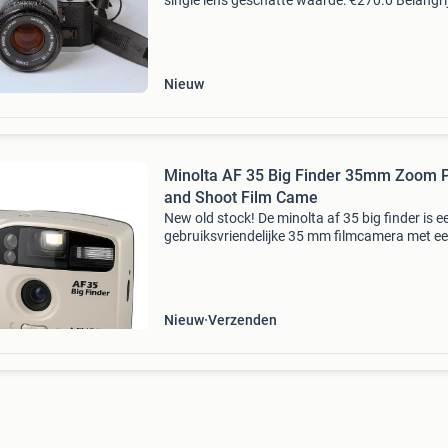
single lens geschatte waarde: €270.0 Belangrij
winnende biedingen zijn exclusief 9%
koperbescherming + €3 kavel beschrijving ca
ae-1 p
Nieuw
Minolta AF 35 Big Finder 35mm Zoom P
and Shoot Film Came
New old stock! De minolta af 35 big finder is e
gebruiksvriendelijke 35 mm filmcamera met e
opvallend groot zoekerraam, ideaal voor men
die met of zonder bril een helder beeld willen
behouden.
Nieuw
Verzenden