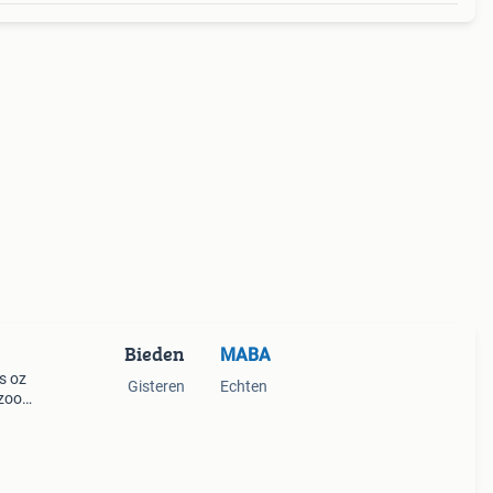
Bieden
MABA
s oz
Gisteren
Echten
t zoom
osten