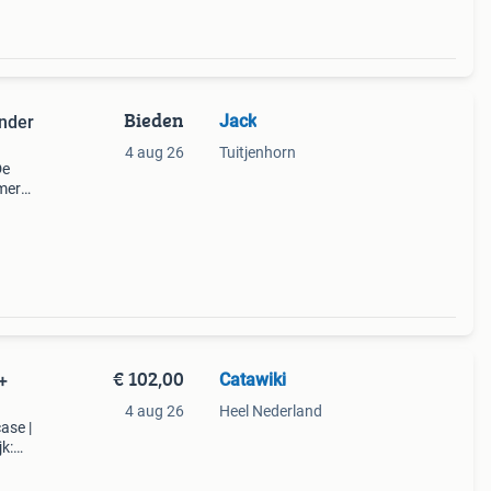
Bieden
Jack
inder
4 aug 26
Tuitjenhorn
De
amera
1.7
rende
€ 102,00
Catawiki
+
4 aug 26
Heel Nederland
ase |
k:
non