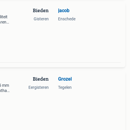
Bieden
jacob
iteit
Gisteren
Enschede
aren
Bieden
Grozel
35 mm
Eergisteren
Tegelen
nthar
s