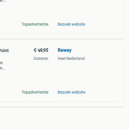
k:
non
Topadvertentie
Bezoek website
€ 49,95
Reway
oint
Gisteren
Heel Nederland
en
en
sen
Topadvertentie
Bezoek website