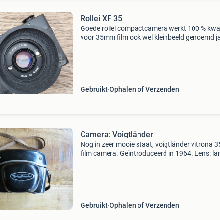
Rollei XF 35
Goede rollei compactcamera werkt 100 % kwal
voor 35mm film ook wel kleinbeeld genoemd j
70 bieden vanaf 125 eu
Gebruikt
Ophalen of Verzenden
Camera: Voigtländer
Nog in zeer mooie staat, voigtländer vitrona 
film camera. Geïntroduceerd in 1964. Lens: la
50mm 2.8 Lens. Inclusief lederen beschermta
Gebruikt
Ophalen of Verzenden