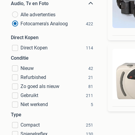
Audio, Tv en Foto
Alle advertenties
Fotocamera's Analoog
422
Direct Kopen
Direct Kopen
114
Conditie
Nieuw
42
Refurbished
21
Zo goed als nieuw
81
Gebruikt
211
Niet werkend
5
Type
Compact
251
Spiegelreflex
130