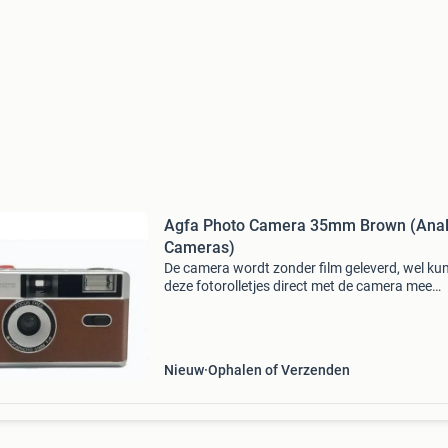
Agfa Photo Camera 35mm Brown (Ana
Cameras)
De camera wordt zonder film geleverd, wel kun
deze fotorolletjes direct met de camera mee
bestellen. Agfa photo herbruikbare fotocamer
mm bruin helemaal in de trend - niet alleen voo
hipsters
Nieuw
Ophalen of Verzenden