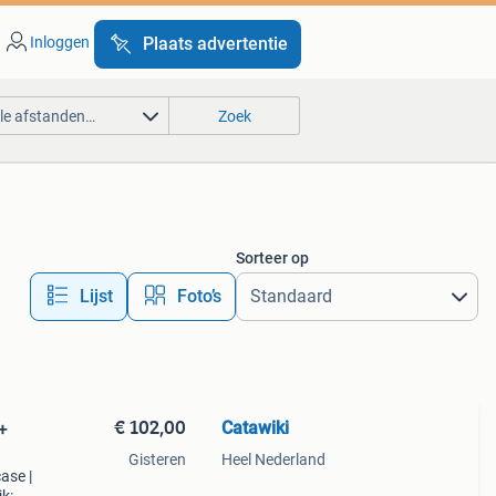
Inloggen
Plaats advertentie
lle afstanden…
Zoek
Sorteer op
Lijst
Foto’s
€ 102,00
Catawiki
+
Gisteren
Heel Nederland
ase |