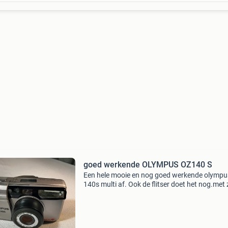
goed werkende OLYMPUS OZ140 S
Een hele mooie en nog goed werkende olympu
140s multi af. Ook de flitser doet het nog.me
lens 38-140mm niet getest met film verzendk
naar huisadres 6,95 naar afhaalpunt 5,95
compact,