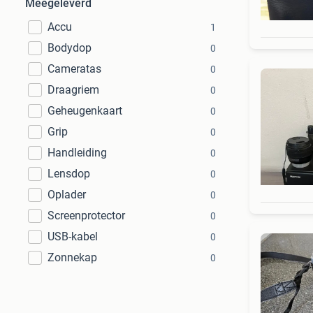
Meegeleverd
Accu
1
Bodydop
0
Cameratas
0
Draagriem
0
Geheugenkaart
0
Grip
0
Handleiding
0
Lensdop
0
Oplader
0
Screenprotector
0
USB-kabel
0
Zonnekap
0