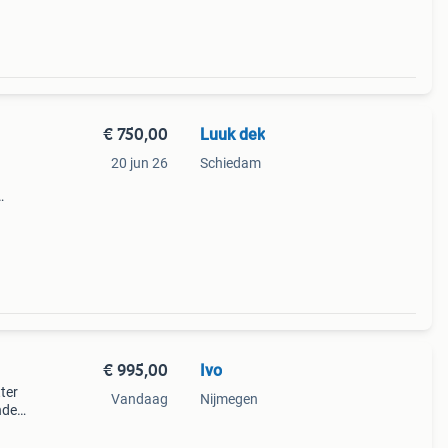
€ 750,00
Luuk dek
20 jun 26
Schiedam
den.
€ 995,00
Ivo
tter
Vandaag
Nijmegen
nde
rip
ji