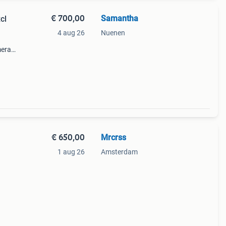
€ 700,00
Samantha
cl
4 aug 26
Nuenen
mera
e
€ 650,00
Mrcrss
1 aug 26
Amsterdam
s,
wel