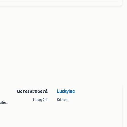
Gereserveerd
Luckyluc
1 aug 26
Sittard
tief.