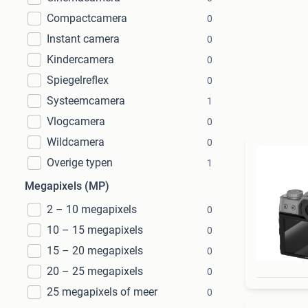
Compactcamera
0
Instant camera
0
Kindercamera
0
Spiegelreflex
0
Systeemcamera
1
Vlogcamera
0
Wildcamera
0
Overige typen
1
Megapixels (MP)
2 – 10 megapixels
0
10 – 15 megapixels
0
15 – 20 megapixels
0
20 – 25 megapixels
0
25 megapixels of meer
0