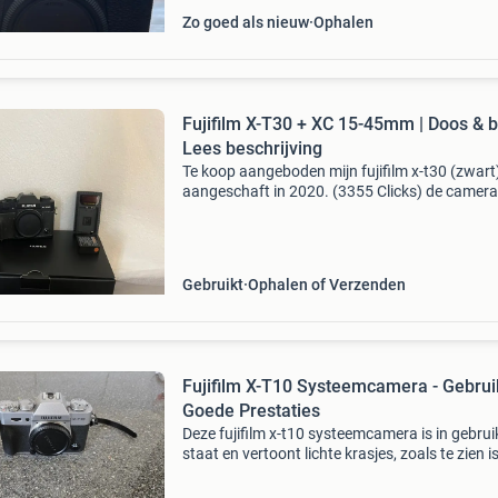
Zo goed als nieuw
Ophalen
Fujifilm X-T30 + XC 15-45mm | Doos & b
Lees beschrijving
Te koop aangeboden mijn fujifilm x-t30 (zwart)
aangeschaft in 2020. (3355 Clicks) de camera
werkt naar behoren en is altijd met zorg gebrui
Inclusief originele doos, aankoopbon, body en
dop,
Gebruikt
Ophalen of Verzenden
Fujifilm X-T10 Systeemcamera - Gebrui
Goede Prestaties
Deze fujifilm x-t10 systeemcamera is in gebrui
staat en vertoont lichte krasjes, zoals te zien i
de foto&#39;s. Ondanks de cosmetische
imperfecties functioneert de camera goed en l