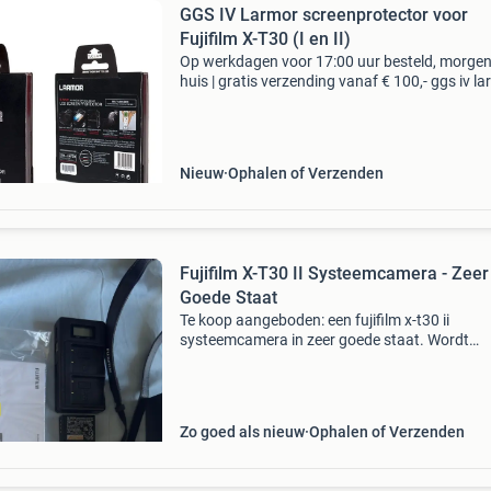
GGS IV Larmor screenprotector voor
Fujifilm X-T30 (I en II)
Op werkdagen voor 17:00 uur besteld, morgen
huis | gratis verzending vanaf € 100,- ggs iv l
screenprotector voor fujifilm x-t30 (i en ii) type
overige typen bieden is niet mogelijk. Je k
Nieuw
Ophalen of Verzenden
Fujifilm X-T30 II Systeemcamera - Zeer
Goede Staat
Te koop aangeboden: een fujifilm x-t30 ii
systeemcamera in zeer goede staat. Wordt
geleverd met een extra accu, zodat je langer k
blijven fotograferen zonder onderbrekingen.
Inclusief alle originel
Zo goed als nieuw
Ophalen of Verzenden