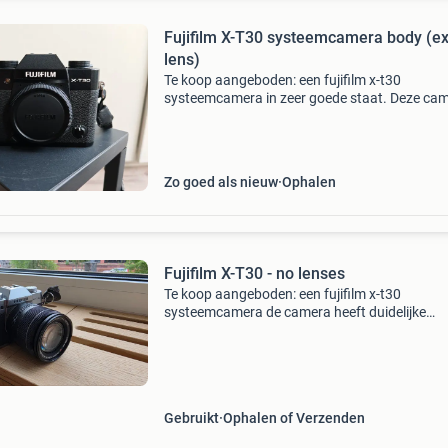
Fujifilm X-T30 systeemcamera body (ex
lens)
Te koop aangeboden: een fujifilm x-t30
systeemcamera in zeer goede staat. Deze ca
is ideaal voor zowel beginnende als gevorderd
fotografen die op zoek zijn naar uitstekende
beeldkwaliteit in een
Zo goed als nieuw
Ophalen
Fujifilm X-T30 - no lenses
Te koop aangeboden: een fujifilm x-t30
systeemcamera de camera heeft duidelijke
gebruikssporen, zoals te zien op de foto&#39;
maar functioneert nog perfect. Ideaal voor zo
de beginnende als d
Gebruikt
Ophalen of Verzenden