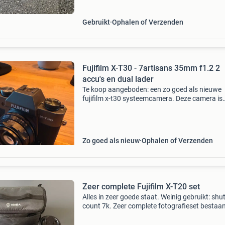
hij
Gebruikt
Ophalen of Verzenden
Fujifilm X-T30 - 7artisans 35mm f1.2 2
accu's en dual lader
Te koop aangeboden: een zo goed als nieuwe
fujifilm x-t30 systeemcamera. Deze camera is
perfect voor zowel de beginnende als de
gevorderde fotograaf en levert prachtige beel
De camera wordt geleve
Zo goed als nieuw
Ophalen of Verzenden
Zeer complete Fujifilm X-T20 set
Alles in zeer goede staat. Weinig gebruikt: shu
count 7k. Zeer complete fotografieset bestaa
uit: body: fujifilm x-t20 met third-party thumbg
en ontspannerknop groothoek prime: fujifilm fu