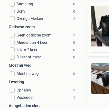
Samsung
0
Sony
0
Overige Merken
2
Optische zoom
Geen optische zoom
1
Minder dan 4 keer
0
4 t/m 7 keer
0
8 keer of meer
0
Moet nu weg
Moet nu weg
0
Levering
Ophalen
1
Verzenden
1
Aangeboden sinds