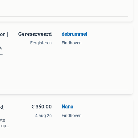
Gereserveerd
debrummel
on |
Eergisteren
Eindhoven
,
kt.
 lens
€ 350,00
Nana
kt,
4 aug 26
Eindhoven
kte
s op
evert