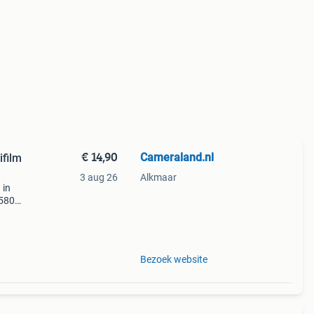
€ 14,90
Cameraland.nl
ifilm
3 aug 26
Alkmaar
 in
 5804
 x-t30
Bezoek website