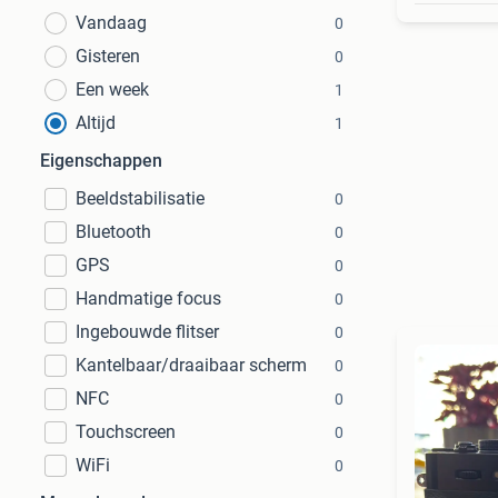
Vandaag
0
Gisteren
0
Een week
1
Altijd
1
Eigenschappen
Beeldstabilisatie
0
Bluetooth
0
GPS
0
Handmatige focus
0
Ingebouwde flitser
0
Kantelbaar/draaibaar scherm
0
NFC
0
Touchscreen
0
WiFi
0