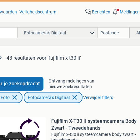
waarden
Veiligheidscentrum
Berichten
Meldingen
Fotocamera's Digitaal
A
43 resultaten
voor 'fujifilm x t30 ii'
Ontvang meldingen van
r je zoekopdracht
nieuwe zoekresultaten
 Foto
Fotocamera's Digitaal
Verwijder filters
Fujifilm X-T30 II systeemcamera Body
Zwart - Tweedehands
Fujifilm x-t30 ii systeemcamera body zwart -