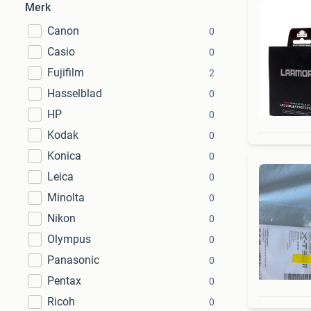
Merk
Canon
0
Casio
0
Fujifilm
2
Hasselblad
0
HP
0
Kodak
0
Konica
0
Leica
0
Minolta
0
Nikon
0
Olympus
0
Panasonic
0
Pentax
0
Ricoh
0