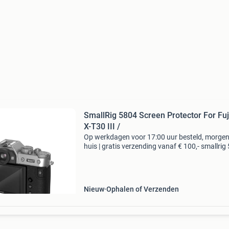
SmallRig 5804 Screen Protector For Fuj
X-T30 III /
Op werkdagen voor 17:00 uur besteld, morgen
huis | gratis verzending vanaf € 100,- smallrig
screen protector for fujifilm x-t30 iii / x-t30 ii /
/ x-s10 type: overige typen bieden i
Nieuw
Ophalen of Verzenden