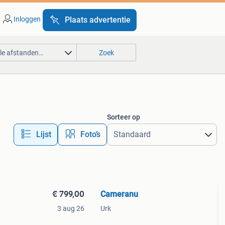
Inloggen
Plaats advertentie
lle afstanden…
Zoek
Sorteer op
Lijst
Foto’s
€ 799,00
Cameranu
3 aug 26
Urk