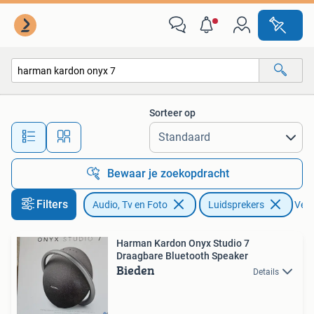
Luidsprekers
Sorteer op
Alle afstanden…
Bewaar je zoekopdracht
Filters
Audio, Tv en Foto
Luidsprekers
Verw
Harman Kardon Onyx Studio 7
Draagbare Bluetooth Speaker
Bieden
Details