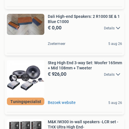
Dali High-end Speakers: 2 R1000 SE & 1
Blue C1000
€ 0,00
Details
Zoetermeer
5 aug 26
Steg High End 3-way Set: Woofer 165mm
+ Mid 108mm + Tweeter
€ 926,00
Details
Tuningspecialist
Bezoek website
5 aug 26
M&K IW300 in-wall speakers -LCR set -
THX Ultra High End-