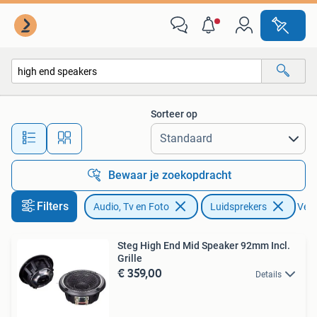
Luidsprekers
Sorteer op
Alle afstanden…
Bewaar je zoekopdracht
Filters
Audio, Tv en Foto
Luidsprekers
Verw
Steg High End Mid Speaker 92mm Incl.
Grille
€ 359,00
Details