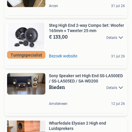
Arcen
31 jul 26
Steg High End 2-way Compo Set: Woofer
165mm + Tweeter 25 mm
€ 133,00
Details
Tuningspecialist
Bezoek website
31 jul 26
Sony Speaker set High End SS-LA500ED
/ SS-LA505ED / SA-WD200
Bieden
Details
Amstelveen
12 jul 26
Wharfedale Elysian 2 High end
Luidsprekers