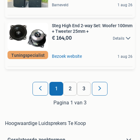
Barneveld
1 aug 26
Steg High End 2-way Set: Woofer 100mm
+ Tweeter 25mm +
€ 164,00
Details
Tuningspecialist
Bezoek website
1 aug 26
1
2
3
Pagina 1 van 3
Hoogwaardige Luidsprekers Te Koop
Gerelateerde zoektermen