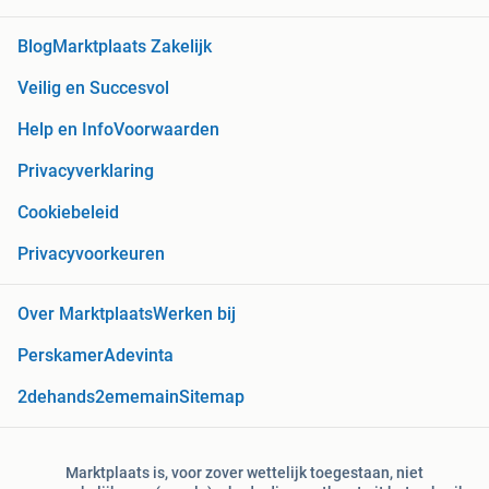
Blog
Marktplaats Zakelijk
Veilig en Succesvol
Help en Info
Voorwaarden
Privacyverklaring
Cookiebeleid
Privacyvoorkeuren
Over Marktplaats
Werken bij
Perskamer
Adevinta
2dehands
2ememain
Sitemap
Marktplaats is, voor zover wettelijk toegestaan, niet