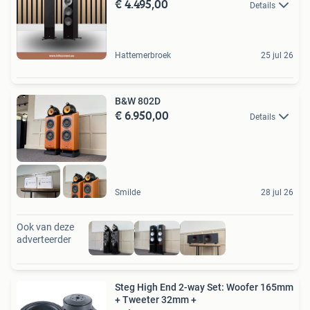
€ 4.495,00
Details
Hattemerbroek
25 jul 26
B&W 802D
€ 6.950,00
Details
Smilde
28 jul 26
Ook van deze
adverteerder
Steg High End 2-way Set: Woofer 165mm
+ Tweeter 32mm +