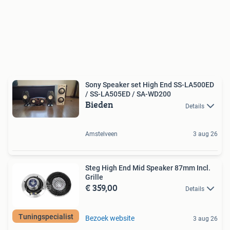
Sony Speaker set High End SS-LA500ED
/ SS-LA505ED / SA-WD200
Bieden
Details
Amstelveen
3 aug 26
Steg High End Mid Speaker 87mm Incl.
Grille
€ 359,00
Details
Tuningspecialist
Bezoek website
3 aug 26