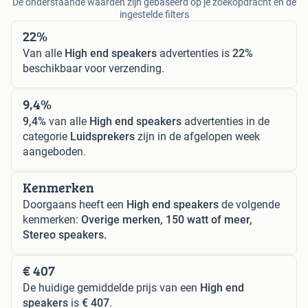
De onderstaande waarden zijn gebaseerd op je zoekopdracht en de
ingestelde filters
22%
Van alle
High end speakers
advertenties is
22%
beschikbaar voor verzending.
9,4%
9,4%
van alle
High end speakers
advertenties in de
categorie
Luidsprekers
zijn in de afgelopen week
aangeboden.
Kenmerken
Doorgaans heeft een
High end speakers
de volgende
kenmerken:
Overige merken, 150 watt of meer,
Stereo speakers.
€ 407
De huidige gemiddelde prijs van een
High end
speakers
is
€ 407
.