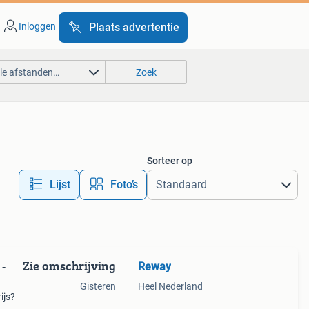
Inloggen
Plaats advertentie
lle afstanden…
Zoek
Sorteer op
Lijst
Foto’s
Zie omschrijving
Reway
 -
Gisteren
Heel Nederland
ijs?