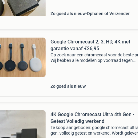
je tv slim te maken
Zo goed als nieuw
Ophalen of Verzenden
Google Chromecast 2, 3, HD, 4K met
garantie vanaf €26,95
Op zoek naar een chromecast voor de beste pr
Wij hebben alle modellen op voorraad tegen
scherpe prijzen! Chromecast chromecast v2
chromecast v3 chromecast audio chromecast 
chromecast met goo
Zo goed als nieuw
4K Google Chromecast Ultra 4th Gen -
Getest Volledig werkend
Te koop aangeboden: google chromecast ultra
gen, volledig getest en werkend. Wordt geleve