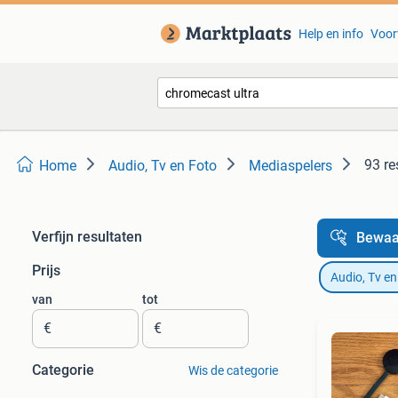
Help en info
Voor
93 re
Home
Audio, Tv en Foto
Mediaspelers
Verfijn resultaten
Bewaa
Prijs
Audio, Tv en
van
tot
€
€
Categorie
Wis de categorie