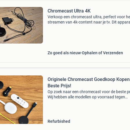
Chromecast Ultra 4K
Verkoop een chromecast ultra, perfect voor he
streamen van 4k-content naar je tv. Dit appar
ondersteunt snelle wi-fi en heeft een ingebou
ethernet-adapter voor een stabiele verbinding.
Ideaal v
Zo goed als nieuw
Ophalen of Verzenden
Originele Chromecast Goedkoop Kopen
Beste Prijs!
Op zoek naar een chromecast voor de beste pr
Wij hebben alle modellen op voorraad tegen
scherpe prijzen! Chromecast chromecast v2
chromecast v3 chromecast audio chromecast 
chromecast met goo
Refurbished