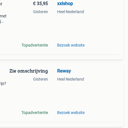
€ 35,95
xxlshop
er
Gisteren
Heel Nederland
 met
j
-> ga
odel
Topadvertentie
Bezoek website
Zie omschrijving
Reway
Gisteren
Heel Nederland
ijs?
ultra
Topadvertentie
Bezoek website