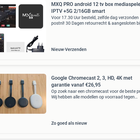
MXQ PRO android 12 tv box mediaspel
IPTV +5G 2/16GB smart
Voor 17.30 Uur besteld, zelfde dag verzonden
postnl! 30 Dagen retourrecht & aangesloten bi
webwinkelkeur. Geachte bezoeker, bestellen? -
naar onze webshop: xxlshop nieuwste 2026 m
Nieuw
Verzenden
Google Chromecast 2, 3, HD, 4K met
garantie vanaf €26,95
Op zoek naar een chromecast voor de beste pr
Wij hebben alle modellen op voorraad tegen
scherpe prijzen! Chromecast chromecast v2
chromecast v3 chromecast audio chromecast 
chromecast met goo
Zo goed als nieuw