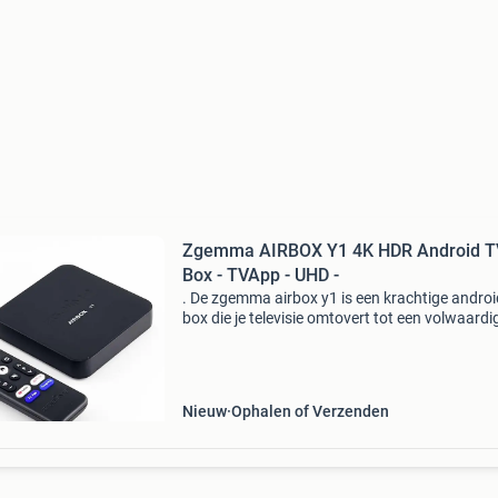
Zgemma AIRBOX Y1 4K HDR Android T
Box - TVApp - UHD -
. De zgemma airbox y1 is een krachtige androi
box die je televisie omtovert tot een volwaardi
smart tv met toegang tot duizenden apps,
streamingdiensten en entertainmentopties. M
ultra hd-r
Nieuw
Ophalen of Verzenden