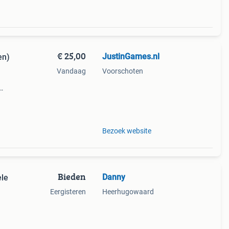
€ 25,00
JustinGames.nl
en)
Vandaag
Voorschoten
ultra
home
Bezoek website
Bieden
Danny
ele
Eergisteren
Heerhugowaard
ast
al om