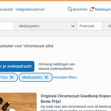
waarden
Veiligheidscentrum
Berichten
Meldingen
Mediaspelers
A
sultaten
voor 'chromecast ultra'
Ontvang meldingen van
r je zoekopdracht
nieuwe zoekresultaten
 Foto
Mediaspelers
Verwijder filters
Originele Chromecast Goedkoop Kopen
Beste Prijs!
Op zoek naar een chromecast voor de beste pr