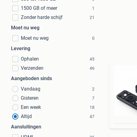
1500 GB of meer
1
Zonder harde schijf
21
Moet nu weg
Moet nu weg
0
Levering
Ophalen
45
Verzenden
46
Aangeboden sinds
Vandaag
2
Gisteren
7
Een week
18
Altijd
47
Aansluitingen