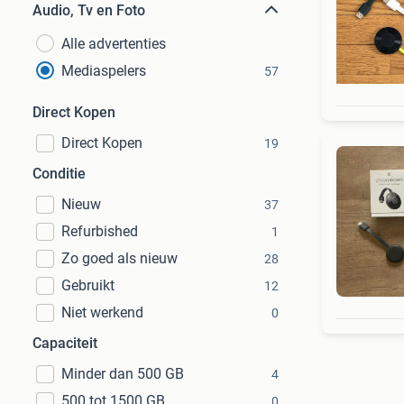
Audio, Tv en Foto
Alle advertenties
Mediaspelers
57
Direct Kopen
Direct Kopen
19
Conditie
Nieuw
37
Refurbished
1
Zo goed als nieuw
28
Gebruikt
12
Niet werkend
0
Capaciteit
Minder dan 500 GB
4
500 tot 1500 GB
0