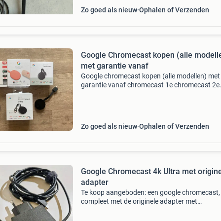
Zo goed als nieuw
Ophalen of Verzenden
Google Chromecast kopen (alle modell
met garantie vanaf
Google chromecast kopen (alle modellen) met
garantie vanaf chromecast 1e chromecast 2e
chromecast 3e chromecast audio chromecast 
chromecast met google tv (hd en 4k) google 
mini google nest
Zo goed als nieuw
Ophalen of Verzenden
Google Chromecast 4k Ultra met origin
adapter
Te koop aangeboden: een google chromecast,
compleet met de originele adapter met
netwerkaansluiting en usb-kabel. De chromec
verkeert in goede staat en werkt perfect. Idea