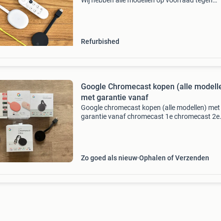
Wij hebben alle modellen op voorraad tegen
scherpe prijzen! Chromecast chromecast v2
chromecast v3 chromecast audio chromecast 
chromecast met goo
Refurbished
Google Chromecast kopen (alle modell
met garantie vanaf
Google chromecast kopen (alle modellen) met
garantie vanaf chromecast 1e chromecast 2e
chromecast 3e chromecast audio chromecast 
chromecast met google tv (hd en 4k) google 
mini google nest
Zo goed als nieuw
Ophalen of Verzenden