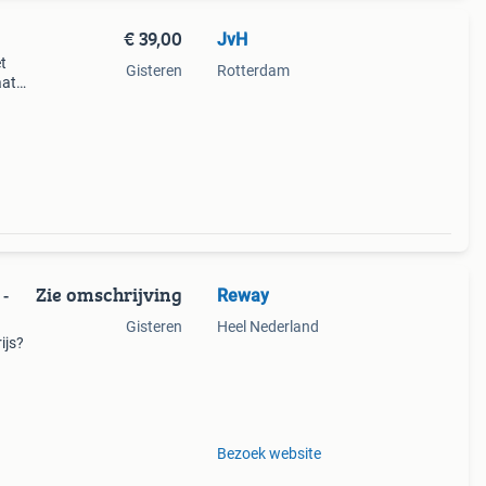
€ 39,00
JvH
t
Gisteren
Rotterdam
aat
wde
Zie omschrijving
Reway
 -
Gisteren
Heel Nederland
ijs?
ultra
Bezoek website