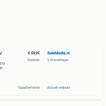
€ 59,95
SaleMedia.nl
V
Gisteren
's-Gravenhage
d tv
ge
et 4k
Topadvertentie
Bezoek website