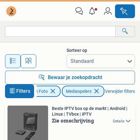
Mediaspelers
Sorteer op
Alle afstanden…
Bewaar je zoekopdracht
Filters
Audio, Tv en Foto
Mediaspelers
Verwijder filters
Beste IPTV box op de markt | Android |
Linux | TVbox | IPTV
Zie omschrijving
Details