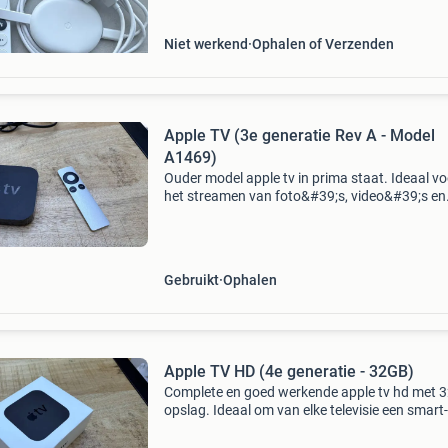
niet getest. Wordt geleve
Niet werkend
Ophalen of Verzenden
Apple TV (3e generatie Rev A - Model
A1469)
Ouder model apple tv in prima staat. Ideaal vo
het streamen van foto&#39;s, video&#39;s en
muziek vanaf je iphone, ipad of mac rechtstre
naar de tv via airplay. Model: a1469 (3e genera
Gebruikt
Ophalen
Apple TV HD (4e generatie - 32GB)
Complete en goed werkende apple tv hd met 
opslag. Ideaal om van elke televisie een smart-
maken. In goede toestant met originele doos.
Kleine kras op bovenkant. Model: a1625