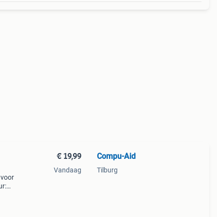
€ 19,99
Compu-Aid
Vandaag
Tilburg
 voor
ur:
rated
e.