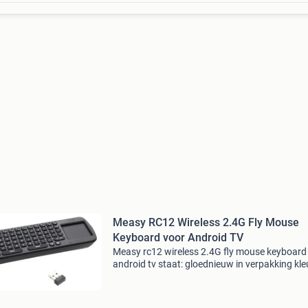
Measy RC12 Wireless 2.4G Fly Mouse
Keyboard voor Android TV
Measy rc12 wireless 2.4G fly mouse keyboard
android tv staat: gloednieuw in verpakking kle
zwart measy rc12 is an air mouse which integ
dual-function wireless keyboard and air mous
Rc12