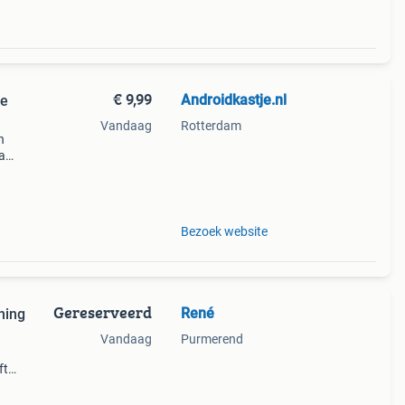
€ 9,99
Androidkastje.nl
de
Vandaag
Rotterdam
n
a
. Deze
r dat
Bezoek website
Gereserveerd
René
ning
Vandaag
Purmerend
ft
it is