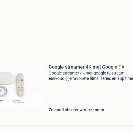
Google streamer 4K met Google TV
Google streamer 4k met google tv stream
eenvoudig je favoriete films, series en apps me
google tv streamer 4k. Geniet van haarscherp
ultra hd beeldkwaliteit, snelle prestaties en sl
aanbev
Zo goed als nieuw
Verzenden