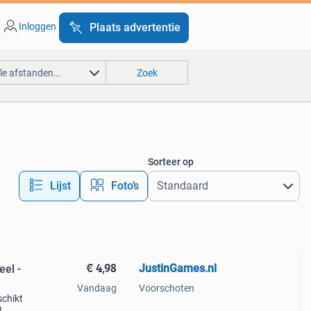
Inloggen
Plaats advertentie
lle afstanden…
Zoek
Sorteer op
Lijst
Foto’s
€ 4,98
JustinGames.nl
el -
Vandaag
Voorschoten
schikt