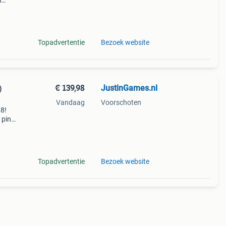
l
 snel
Topadvertentie
Bezoek website
€ 139,98
JustinGames.nl
)
Vandaag
Voorschoten
98!
 pink
mes,
Topadvertentie
Bezoek website