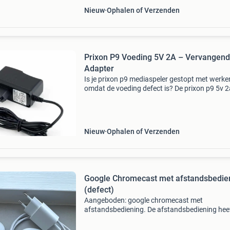
Nieuw
Ophalen of Verzenden
Prixon P9 Voeding 5V 2A – Vervangen
Adapter
Is je prixon p9 mediaspeler gestopt met werke
omdat de voeding defect is? De prixon p9 5v 2
adapter is de perfecte vervangende oplossing
krachtige en betrouwbare adapter zorgt ervoo
je me
Nieuw
Ophalen of Verzenden
Google Chromecast met afstandsbedie
(defect)
Aangeboden: google chromecast met
afstandsbediening. De afstandsbediening hee
een storing en werkt niet naar behoren. De
chromecast zelf werkt mogelijk nog wel, maar d