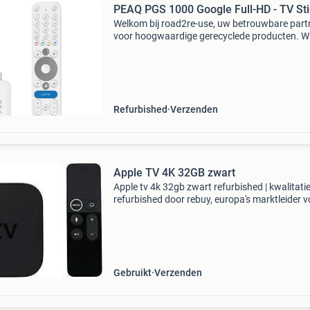
PEAQ PGS 1000 Google Full-HD - TV Sti
Welkom bij road2re-use, uw betrouwbare part
voor hoogwaardige gerecyclede producten. Wij
trots op ons werk in het recyclen van waardev
materialen en het aanbieden van producten di
grondig
Refurbished
Verzenden
Apple TV 4K 32GB zwart
Apple tv 4k 32gb zwart refurbished | kwalitatie
refurbished door rebuy, europa's marktleider v
refurbished elektronica. Onze service: • 3 jaar
garantie • 21 dagen 'niet goed, geld terug
Gebruikt
Verzenden