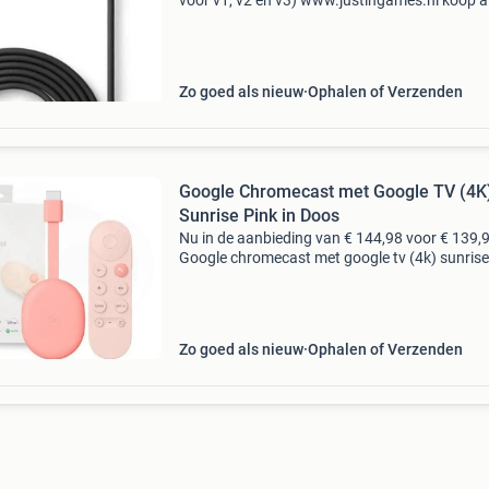
voor v1, v2 en v3) www.justingames.nl koop a
jouw games, accessoires en consoles veilig en
via onze webshop met ideal of klarna achteraf
betale
Zo goed als nieuw
Ophalen of Verzenden
Google Chromecast met Google TV (4K
Sunrise Pink in Doos
Nu in de aanbieding van € 144,98 voor € 139,
Google chromecast met google tv (4k) sunrise
in doos www.justingames.nl koop al jouw ga
accessoires en consoles veilig en snel via on
Zo goed als nieuw
Ophalen of Verzenden