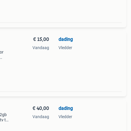
€ 15,00
dading
Vandaag
Vledder
or
eks
tie
€ 40,00
dading
32gb
Vandaag
Vledder
tv te