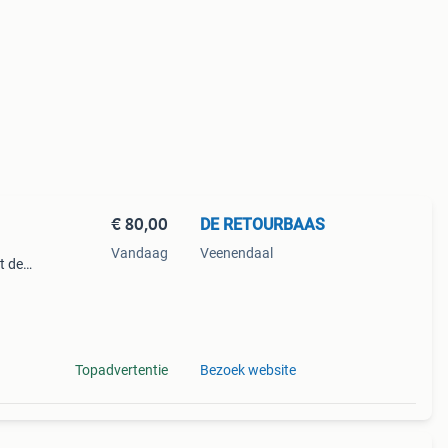
€ 80,00
DE RETOURBAAS
Vandaag
Veenendaal
t de
e 4k
imme
Topadvertentie
Bezoek website