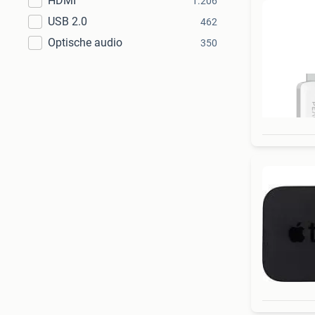
HDMI
1.206
USB 2.0
462
Optische audio
350