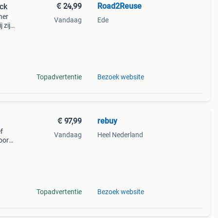
€ 24,99
Road2Reuse
ck
ner
Vandaag
Ede
 zijn
olle
e
Topadvertentie
Bezoek website
€ 97,99
rebuy
f
Vandaag
Heel Nederland
oor
Topadvertentie
Bezoek website