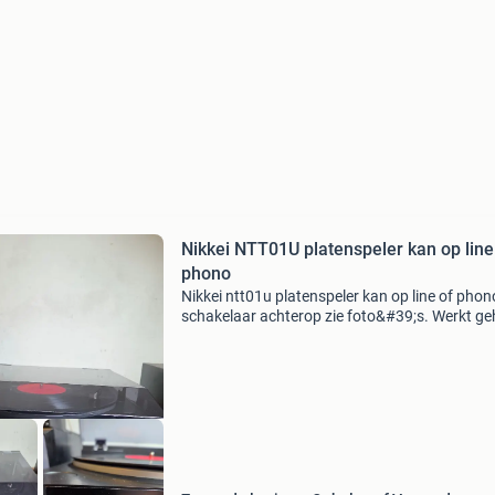
Nikkei NTT01U platenspeler kan op line
phono
Nikkei ntt01u platenspeler kan op line of phon
schakelaar achterop zie foto&#39;s. Werkt ge
naar behoren en is hier te beluisteren. En hij
verkeerd in zeer goeie en nette staat. Ingebo