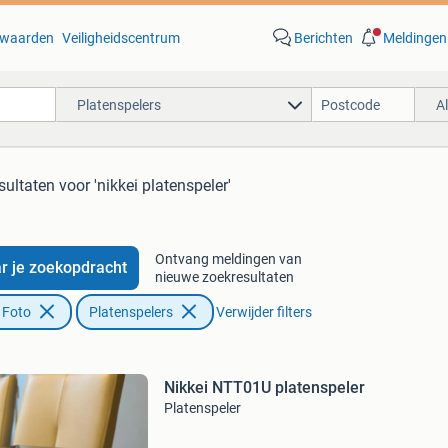
waarden
Veiligheidscentrum
Berichten
Meldingen
Platenspelers
A
sultaten
voor 'nikkei platenspeler'
Ontvang meldingen van
r je zoekopdracht
nieuwe zoekresultaten
 Foto
Platenspelers
Verwijder filters
Nikkei NTT01U platenspeler
Platenspeler