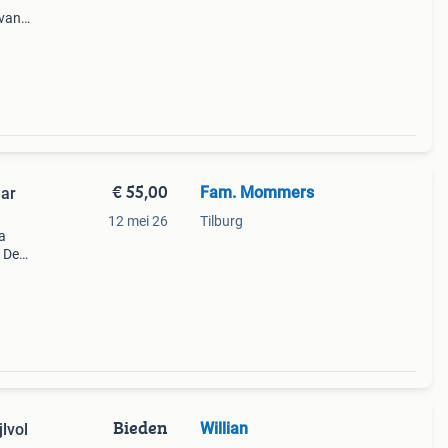
 van
-
in-
€ 55,00
Fam. Mommers
aar
12 mei 26
Tilburg
a
. Deze
ers
il
Bieden
Willian
lvol