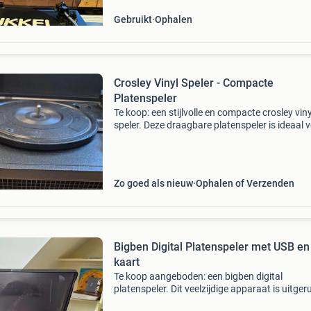
Gebruikt
Ophalen
Crosley Vinyl Speler - Compacte
Platenspeler
Te koop: een stijlvolle en compacte crosley viny
speler. Deze draagbare platenspeler is ideaal 
liefhebbers van vinyl die onderweg of in kleine
ruimtes van hun muziek willen genieten. De sp
Zo goed als nieuw
Ophalen of Verzenden
Bigben Digital Platenspeler met USB en
kaart
Te koop aangeboden: een bigben digital
platenspeler. Dit veelzijdige apparaat is uitger
met een usb-aansluiting en een sd-kaartlezer,