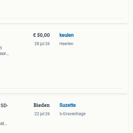
€ 50,00
keulen
28 jul 26
Heerlen
l
voor
re
eler
Bieden
Suzette
 SD-
22 jul 26
's-Gravenhage
ust