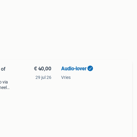
€ 40,00
Audio-lover
 of
29 jul 26
Vries
o via
heel
uwd