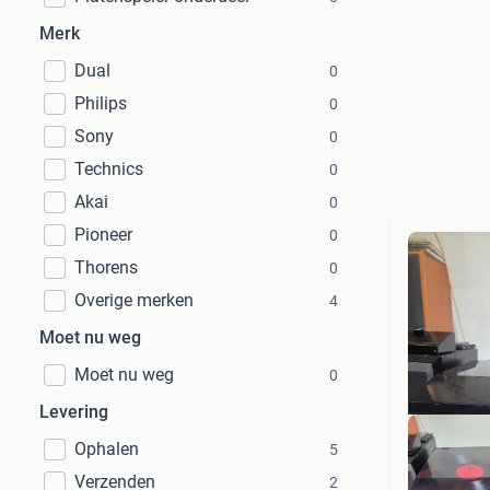
Merk
Dual
0
Philips
0
Sony
0
Technics
0
Akai
0
Pioneer
0
Thorens
0
Overige merken
4
Moet nu weg
Moet nu weg
0
Levering
Ophalen
5
Verzenden
2