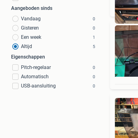
Aangeboden sinds
Vandaag
0
Gisteren
0
Een week
1
Altijd
5
Eigenschappen
Pitch-regelaar
0
Automatisch
0
USB-aansluiting
0