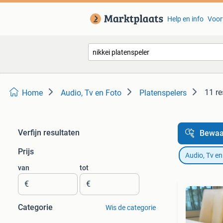
Help en info
Voor
11 re
Home
Audio, Tv en Foto
Platenspelers
Verfijn resultaten
Bewaa
Prijs
Audio, Tv en
van
tot
€
€
Categorie
Wis de categorie