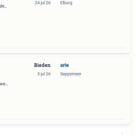
24 jul 26
Elburg
nde
oor
eschik
Bieden
arie
5 jul 26
Sappemeer
uwe
n