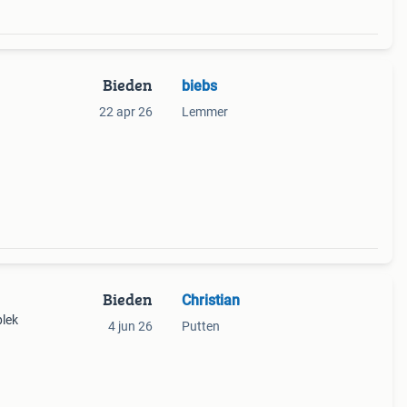
Bieden
biebs
22 apr 26
Lemmer
Bieden
Christian
plek
4 jun 26
Putten