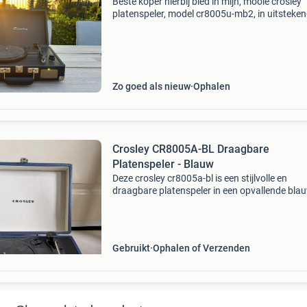
Beste koper hierbij bied in mijn, mooie crosley
platenspeler, model cr8005u-mb2, in uitsteke
staat. Deze draagbare platenspeler is ideaal v
het afspelen van je favoriete vinylplaten. Hij b
Zo goed als nieuw
Ophalen
Crosley CR8005A-BL Draagbare
Platenspeler - Blauw
Deze crosley cr8005a-bl is een stijlvolle en
draagbare platenspeler in een opvallende bla
koffer. Ideaal voor liefhebbers van vinyl die hu
muziek overal mee naartoe willen nemen. Het
apparaat is u
Gebruikt
Ophalen of Verzenden