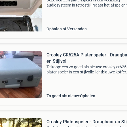
Deze ricatech platenspeler is een veelzijdig
audiosysteem in retrostijl. Naast het afspelen
vinylplaten, beschikt het apparaat over een cd
speler en een radio. Het is een compacte alles-
één opl
Ophalen of Verzenden
Crosley CR625A Platenspeler - Draagb
en Stijlvol
Te koop: een zo goed als nieuwe crosley cr625
platenspeler in een stijlvolle lichtblauwe koffer
draagbare platenspeler is ideaal voor liefhebb
van vinyl die hun muziek overal mee naartoe w
Zo goed als nieuw
Ophalen
Crosley Platenspeler - Draagbaar en Stij