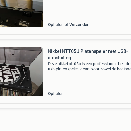
Ophalen of Verzenden
Nikkei NTT05U Platenspeler met USB-
aansluiting
Deze nikkei ntt05u is een professionele belt dr
usb-platenspeler, ideaal voor zowel de beginn
als de ervaren dj of muziekliefhebber. De
platenspeler is uitgerust met een usb-aansluiti
waardo
Ophalen