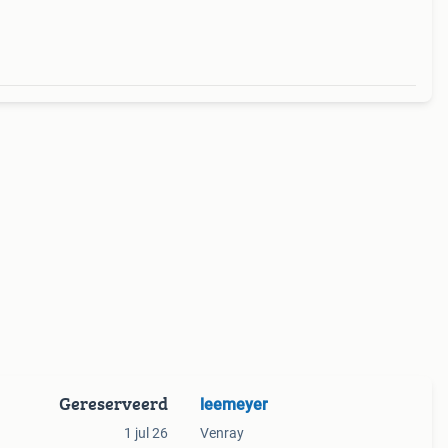
t
Gereserveerd
leemeyer
1 jul 26
Venray