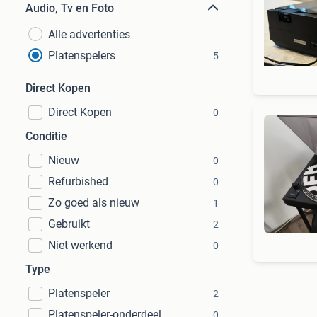
Audio, Tv en Foto
Alle advertenties
Platenspelers
5
Direct Kopen
Direct Kopen
0
Conditie
Nieuw
0
Refurbished
0
Zo goed als nieuw
1
Gebruikt
2
Niet werkend
0
Type
Platenspeler
2
Platenspeler-onderdeel
0