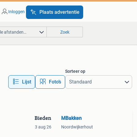
Inloggen
Plaats advertentie
lle afstanden…
Zoek
Sorteer op
Lijst
Foto’s
Bieden
MBakken
3 aug 26
Noordwijkerhout