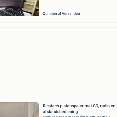
waardoor je eenvoudig je favoriete muziek kun
digitaliseren of
Ophalen of Verzenden
Ricatech platenspeler met CD, radio en
afstandsbediening