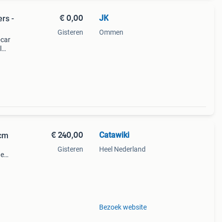
€ 0,00
JK
rs -
Gisteren
Ommen
-car
l
tft
€ 240,00
Catawiki
 cm
Gisteren
Heel Nederland
de
 + €3
Bezoek website