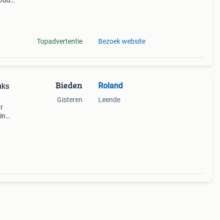
 Oude
ciële
terne
Topadvertentie
Bezoek website
Bieden
Roland
uks
Gisteren
Leende
r
in