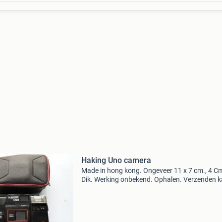
Haking Uno camera
Made in hong kong. Ongeveer 11 x 7 cm., 4 C
Dik. Werking onbekend. Ophalen. Verzenden ka
voor eigen risico. Verzendkosten dhl 6,50 (thu
bezorgd) of 6,00 (ophalen bij service punt) ge
betaal