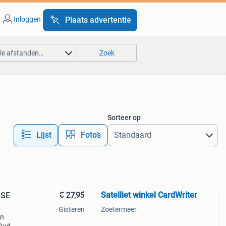
Inloggen
Plaats advertentie
lle afstanden…
Zoek
Sorteer op
Lijst
Foto’s
€ 27,95
Satelliet winkel CardWriter
 SE
Gisteren
Zoetermeer
en