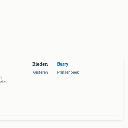
Bieden
Barry
Gisteren
Prinsenbeek
s,
elers
et
sen.