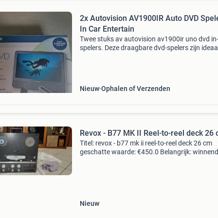
2x Autovision AV1900IR Auto DVD Spele
In Car Entertain
Twee stuks av autovision av1900ir uno dvd in
spelers. Deze draagbare dvd-spelers zijn ideaa
voor entertainment onderweg, met een 9 inch 
led scherm (22,9 cm), anti-schok systeem en
ingebouwde
Nieuw
Ophalen of Verzenden
Revox - B77 MK II Reel-to-reel deck 26
Titel: revox - b77 mk ii reel-to-reel deck 26 cm
geschatte waarde: €450.0 Belangrijk: winnen
biedingen zijn exclusief 9% koperbescherming
kavel beschrijving revox b77 mk ii – stereo b
Nieuw