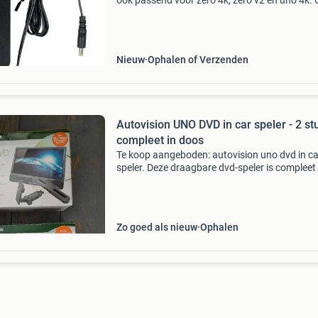
ook passend voor zero 4k, zero v2 en uno 4k.
voeding defect ? Vervang deze dan met de offi
en originele voeding van vu+. Originele vu+ ex
Nieuw
Ophalen of Verzenden
Autovision UNO DVD in car speler - 2 st
compleet in doos
Te koop aangeboden: autovision uno dvd in ca
speler. Deze draagbare dvd-speler is compleet 
doos en werkt uitstekend. Ideaal voor
entertainment onderweg! Wordt geleverd met
afstandsbediening, een h
Zo goed als nieuw
Ophalen