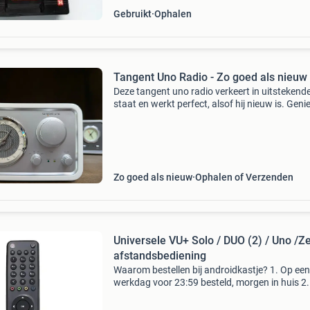
Gebruikt
Ophalen
Tangent Uno Radio - Zo goed als nieuw
Deze tangent uno radio verkeert in uitstekend
staat en werkt perfect, alsof hij nieuw is. Geni
helder geluid en een stijlvol design. Een echte
aanwinst voor elke kamer.
Zo goed als nieuw
Ophalen of Verzenden
Universele VU+ Solo / DUO (2) / Uno /Zero
afstandsbediening
Waarom bestellen bij androidkastje? 1. Op een
werkdag voor 23:59 besteld, morgen in huis 2.
onze producten zijn uit eigen voorraad en dire
leverbaar. 3. Betaal veilig via je eigen bank d.m