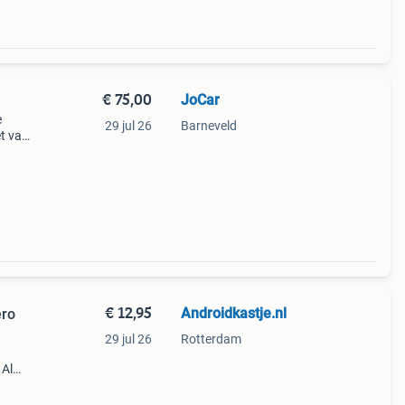
€ 75,00
JoCar
e
29 jul 26
Barneveld
et van
€ 12,95
Androidkastje.nl
29 jul 26
Rotterdam
 Al
ct
.v.