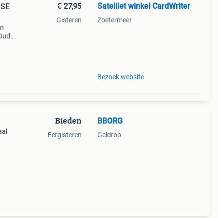
€ 27,95
Satelliet winkel CardWriter
 SE
Gisteren
Zoetermeer
en
 Oude
ciële
terne
Bezoek website
Bieden
BBORG
aal
Eergisteren
Geldrop