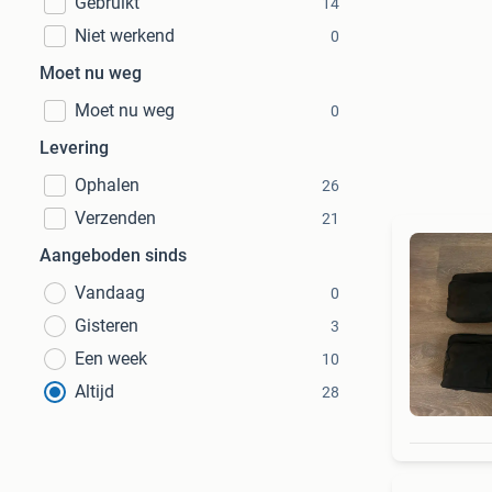
Gebruikt
14
Niet werkend
0
Moet nu weg
Moet nu weg
0
Levering
Ophalen
26
Verzenden
21
Aangeboden sinds
Vandaag
0
Gisteren
3
Een week
10
Altijd
28