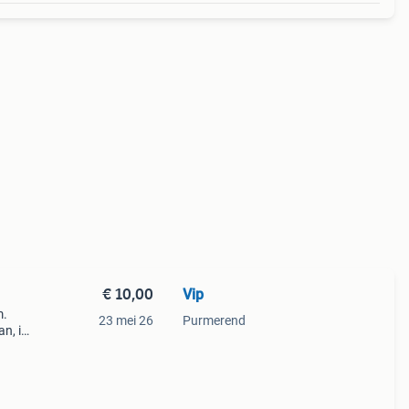
€ 10,00
Vip
m.
23 mei 26
Purmerend
n, is
is
en