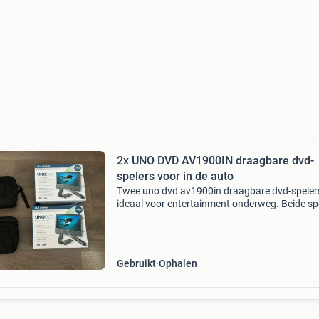
2x UNO DVD AV1900IN draagbare dvd-
spelers voor in de auto
Twee uno dvd av1900in draagbare dvd-speler
ideaal voor entertainment onderweg. Beide sp
zijn in uitstekende staat en worden geleverd m
alle benodigde accessoires, inclusief draagtas
Perfe
Gebruikt
Ophalen