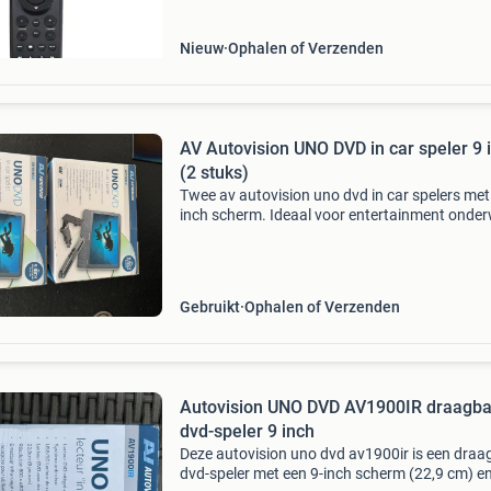
Ide
Nieuw
Ophalen of Verzenden
AV Autovision UNO DVD in car speler 9 
(2 stuks)
Twee av autovision uno dvd in car spelers met
inch scherm. Ideaal voor entertainment onde
Inclusief afstandsbediening en
bevestigingsmateriaal. Resolutie 800x480, ant
schok systeem, usb/sd kaa
Gebruikt
Ophalen of Verzenden
Autovision UNO DVD AV1900IR draagba
dvd-speler 9 inch
Deze autovision uno dvd av1900ir is een draa
dvd-speler met een 9-inch scherm (22,9 cm) e