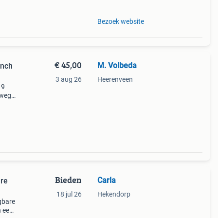
Bezoek website
€ 45,00
M. Volbeda
inch
3 aug 26
Heerenveen
 9
rweg.
i-
Bieden
Carla
re
18 jul 26
Hekendorp
gbare
n een