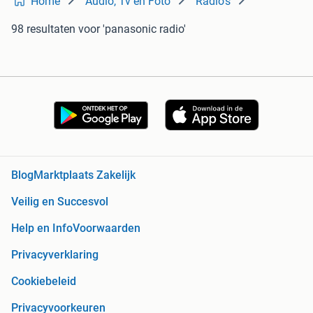
Home
Audio, Tv en Foto
Radio's
98 resultaten
voor 'panasonic radio'
Blog
Marktplaats Zakelijk
Veilig en Succesvol
Help en Info
Voorwaarden
Privacyverklaring
Cookiebeleid
Privacyvoorkeuren