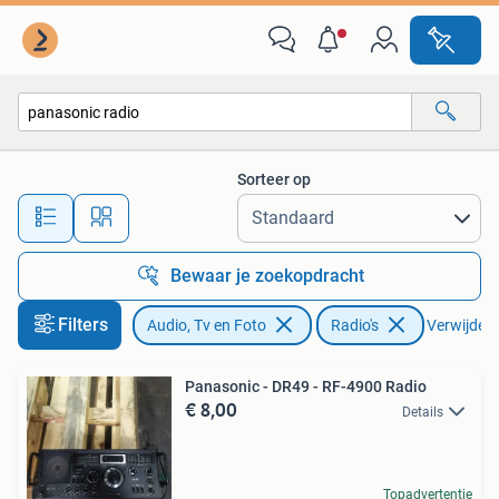
Radio's
Sorteer op
Alle afstanden…
Bewaar je zoekopdracht
Filters
Audio, Tv en Foto
Radio's
Verwijder f
Panasonic - DR49 - RF-4900 Radio
€ 8,00
Details
Topadvertentie