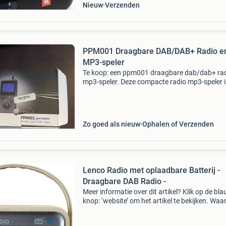
Nieuw
Verzenden
PPM001 Draagbare DAB/DAB+ Radio e
MP3-speler
Te koop: een ppm001 draagbare dab/dab+ rad
mp3-speler. Deze compacte radio mp3-speler i
ideaal voor onderweg en biedt zowel digitale
(dab/dab+) als analoge (fm) radio-ontvangst.
Wordt geleverd i
Zo goed als nieuw
Ophalen of Verzenden
Lenco Radio met oplaadbare Batterij -
Draagbare DAB Radio -
Meer informatie over dit artikel? Klik op de bl
knop: ‘website’ om het artikel te bekijken. Wa
bestellen bij retourdeal.nl? Voor 15:00 besteld,
volgende werkdag in huis. 1 Jaar garantie op 