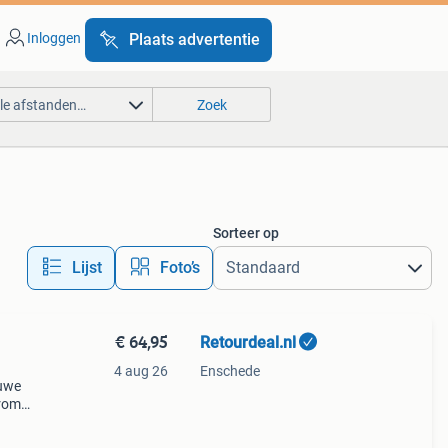
Inloggen
Plaats advertentie
lle afstanden…
Zoek
Sorteer op
Lijst
Foto’s
€ 64,95
Retourdeal.nl
4 aug 26
Enschede
auwe
arom
al