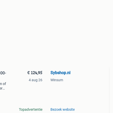
€ 124,95
Sybshop.nl
100-
4 aug 26
Winsum
n of
er
zorgt
Topadvertentie
Bezoek website