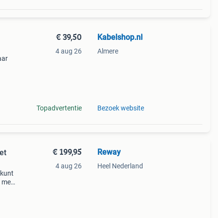
€ 39,50
Kabelshop.nl
4 aug 26
Almere
aar
Topadvertentie
Bezoek website
€ 199,95
Reway
et
4 aug 26
Heel Nederland
 kunt
l mee
eluid,