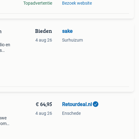
Topadvertentie
Bezoek website
Bieden
sake
n
4 aug 26
Surhuizum
io en
s
€ 64,95
Retourdeal.nl
4 aug 26
Enschede
auwe
arom
al