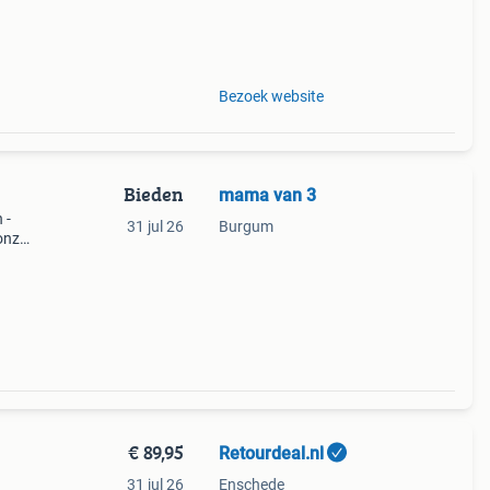
Bezoek website
Bieden
mama van 3
 -
31 jul 26
Burgum
 onze
€ 89,95
Retourdeal.nl
31 jul 26
Enschede