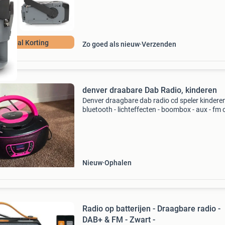
ourdeal Korting
Zo goed als nieuw
Verzenden
denver draabare Dab Radio, kinderen
Denver draagbare dab radio cd speler kinderen
bluetooth - lichteffecten - boombox - aux - fm
dochter heeft hem een paar maand geleden
gekregen maar doet er niks mee. Zo goed als
nieuw! Nieuwpri
Nieuw
Ophalen
Radio op batterijen - Draagbare radio -
DAB+ & FM - Zwart -