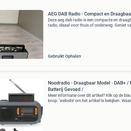
AEG DAB Radio - Compact en Draagbaa
Deze aeg dab radio is een compacte en draag
radio, ideaal voor thuis of onderweg. Geniet v
digitale radiozenders met helder geluid. De rad
gebruikt, maar werkt nog perfect.
Gebruikt
Ophalen
Noodradio - Draagbaar Model - DAB+ / 
Batterij Gevoed /
Meer informatie over dit artikel? Klik op de bl
knop: ‘website’ om het artikel te bekijken. Wa
bestellen bij retourdeal.nl? Voor 15:00 besteld,
volgende werkdag in huis. 1 Jaar garantie op 