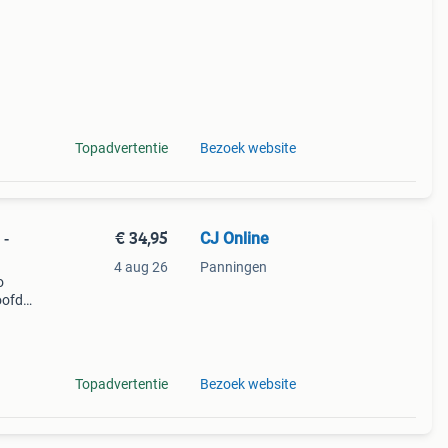
Topadvertentie
Bezoek website
€ 34,95
CJ Online
 -
4 aug 26
Panningen
o
oofd.
cht,
toe
Topadvertentie
Bezoek website