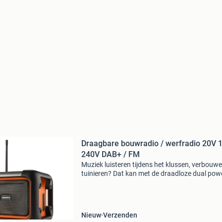
Draagbare bouwradio / werfradio 20V 
240V DAB+ / FM
Muziek luisteren tijdens het klussen, verbouwe
tuinieren? Dat kan met de draadloze dual pow
bouwradio! Hij is eenvoudig mee te nemen en 
op elke bouwplaats of werf voor de nodige
ambiance.
Nieuw
Verzenden