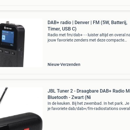
DAB+ radio | Denver | FM (5W, Batterij,
Timer, USB C)
Radio met fm/dab+ - - luister altijd en overal n
jouw favoriete zenders met deze compacte
draagbare dab+ - radio. Je geniet van heldere
geluidskwaliteit en een eenvoudige bediening.
Dankzij de lang
Nieuw
Verzenden
JBL Tuner 2 - Draagbare DAB+ Radio M
Bluetooth - Zwart (Ni
In de keuken. Bij het zwembad. In het park. Je
je favoriete dab/dab+/fm-radiostations overa
naartoe nemen. De slanke jbl tuner 2 is een
compacte, draagbare radio met kristalhelder g
bl