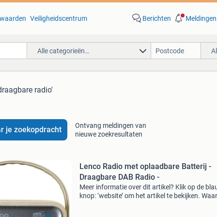
waarden
Veiligheidscentrum
Berichten
Meldingen
Alle categorieën…
A
draagbare radio'
Ontvang meldingen van
r je zoekopdracht
nieuwe zoekresultaten
Lenco Radio met oplaadbare Batterij -
Draagbare DAB Radio -
Meer informatie over dit artikel? Klik op de bl
knop: ‘website’ om het artikel te bekijken. Wa
bestellen bij retourdeal.nl? Voor 15:00 besteld,
volgende werkdag in huis. 1 Jaar garantie op 