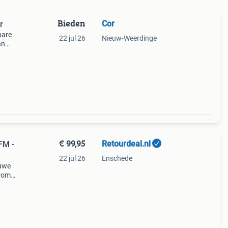
Bieden
Cor
r
bare
22 jul 26
Nieuw-Weerdinge
an
io is
€ 99,95
Retourdeal.nl
FM -
22 jul 26
Enschede
auwe
arom
al