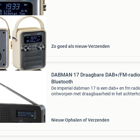
ourdeal Korting
Zo goed als nieuw
Verzenden
DABMAN 17 Draagbare DAB+/FM-radio
Bluetooth
De imperial dabman 17 is een dab+ en fm radi
ontworpen met draagbaarheid in het achterh
Deze draagbare radio is extreem compact en li
waardoor je hem gemakkelijk overal mee naar
kunt neme
Nieuw
Ophalen of Verzenden