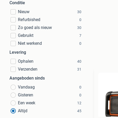
Conditie
Nieuw
30
Refurbished
0
Zo goed als nieuw
30
Gebruikt
7
Niet werkend
0
Levering
Ophalen
40
Verzenden
31
Aangeboden sinds
Vandaag
0
Gisteren
0
Een week
12
Altijd
45