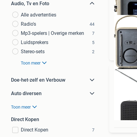
Audio, Tv en Foto
Alle advertenties
Radio's
44
Mp3-spelers | Overige merken
7
Luidsprekers
5
Ret
Stereo-sets
2
Toon meer
Doe-het-zelf en Verbouw
Auto diversen
Toon meer
Direct Kopen
Direct Kopen
7