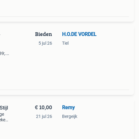
Bieden
H.O.DE VORDEL
-
5 jul 26
Tiel
39;.
e
€ 10,00
Remy
tijl
age
21 jul 26
Bergeijk
eke
e