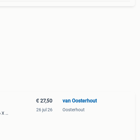
€ 27,50
van Oosterhout
26 jul 26
Oosterhout
6 X 25