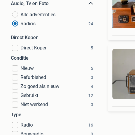
Audio, Tv en Foto
Alle advertenties
Radio's
24
Direct Kopen
Direct Kopen
5
Conditie
Nieuw
5
Refurbished
0
Zo goed als nieuw
4
Gebruikt
12
Niet werkend
0
Type
Radio
16
Bouwradio
0