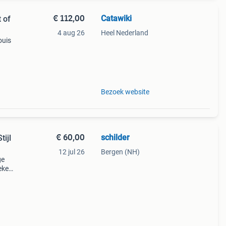
€ 112,00
Catawiki
 of
4 aug 26
Heel Nederland
louis
tage
Bezoek website
€ 60,00
schilder
tijl
12 jul 26
Bergen (NH)
ge
eke
uten