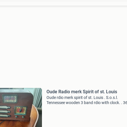
Oude Radio merk Spirit of st. Louis
Oude rdio merk spirit of st. Louis . S.o.s.l.
Tennessee wooden 3 band rdio with clock. . 3
cm. Weet niet of hij nog werkt