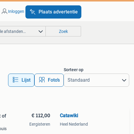
Inloggen
Plaats advertentie
lle afstanden…
Zoek
Sorteer op
Lijst
Foto’s
€ 112,00
Catawiki
 of
Eergisteren
Heel Nederland
louis