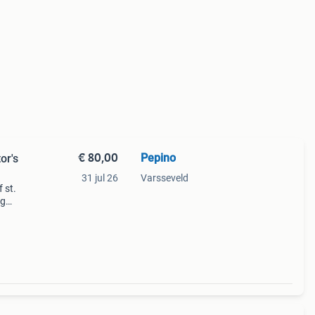
€ 80,00
Pepino
or's
31 jul 26
Varsseveld
 st.
og
l