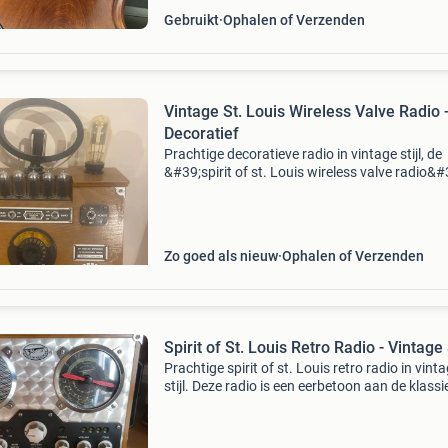
Gebruikt
Ophalen of Verzenden
Vintage St. Louis Wireless Valve Radio 
Decoratief
Prachtige decoratieve radio in vintage stijl, de
&#39;spirit of st. Louis wireless valve radio&#
Deze radio is een reproductie met een klassiek
uitstraling, compleet met zichtbare buizen
Zo goed als nieuw
Ophalen of Verzenden
Spirit of St. Louis Retro Radio - Vintage S
Prachtige spirit of st. Louis retro radio in vint
stijl. Deze radio is een eerbetoon aan de klassi
luchtvaart en heeft een uniek design met een
aluminium frontpaneel en houten accenten. D
radio