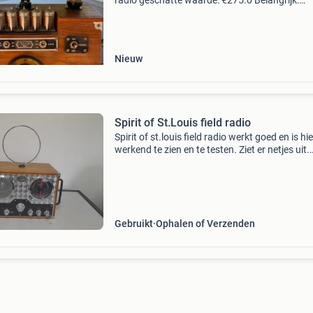
radio geschatte waarde: €275.0 Belangrijk:
winnende biedingen zijn exclusief 9%
koperbescherming + €3 kavel beschrijving vin
tr
Nieuw
Spirit of St.Louis field radio
Spirit of st.louis field radio werkt goed en is hi
werkend te zien en te testen. Ziet er netjes uit.
Werkt alleen op baterijen ( de stroomadapter
ontbreekt )
Gebruikt
Ophalen of Verzenden