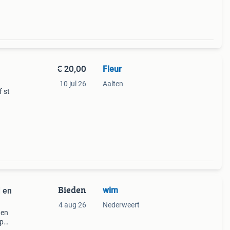
€ 20,00
Fleur
10 jul 26
Aalten
f st
Bieden
wim
d en
4 aug 26
Nederweert
 en
op