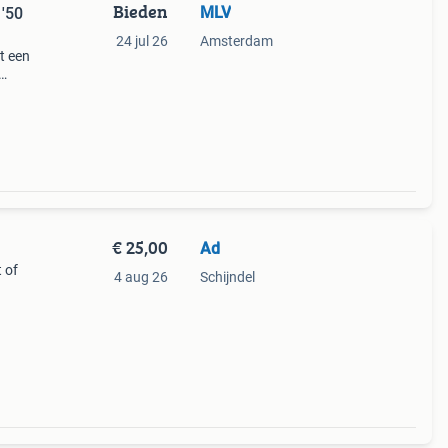
Bieden
MLV
 '50
24 jul 26
Amsterdam
t een
0,29
€ 25,00
Ad
 of
4 aug 26
Schijndel