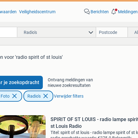
waarden
Veiligheidscentrum
Berichten
Meldingen
Radio's
A
en
voor 'radio spirit of st louis'
Ontvang meldingen van
r je zoekopdracht
nieuwe zoekresultaten
 Foto
Radio's
Verwijder filters
SPIRIT OF ST LOUIS - radio lampe spirit
st Louis Radio
Titel: spirit of st louis - radio lampe spirit of st 