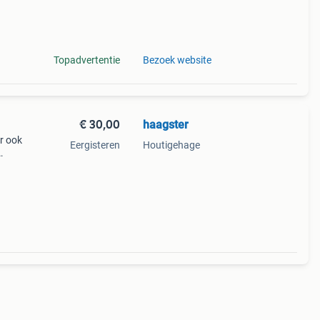
tage
Topadvertentie
Bezoek website
€ 30,00
haagster
er ook
Eergisteren
Houtigehage