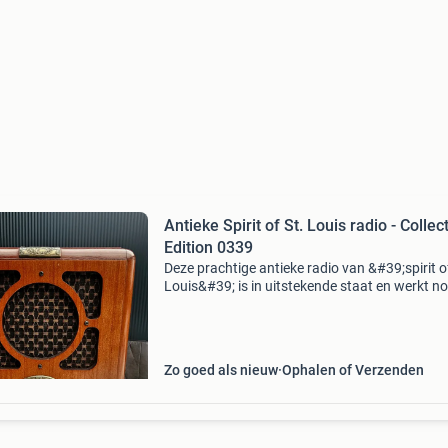
Antieke Spirit of St. Louis radio - Collect
Edition 0339
Deze prachtige antieke radio van &#39;spirit of
Louis&#39; is in uitstekende staat en werkt n
goed. Het is een collector&#39;s edition met
nummer 0339, wat het een uniek en waardevo
Zo goed als nieuw
Ophalen of Verzenden