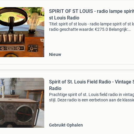
SPIRIT OF ST LOUIS - radio lampe spirit
st Louis Radio
Titel: spirit of st louis - radio lampe spirit of st 
radio geschatte waarde: €275.0 Belangrijk:
winnende biedingen zijn exclusief 9%
koperbescherming + €3 kavel beschrijving vin
tr
Nieuw
Spirit of St. Louis Field Radio - Vintage S
Radio
Prachtige spirit of st. Louis field radio in vinta
stijl. Deze radio is een eerbetoon aan de klassi
radio&#39;s en heeft een uniek design met ho
accenten en metalen details. De radio is v
Gebruikt
Ophalen