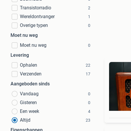
Transistorradio
2
Wereldontvanger
1
Overige typen
0
Moet nu weg
Moet nu weg
0
Levering
Ophalen
22
Verzenden
17
Aangeboden sinds
Vandaag
0
Gisteren
0
Een week
4
Altijd
23
Eigenschappen