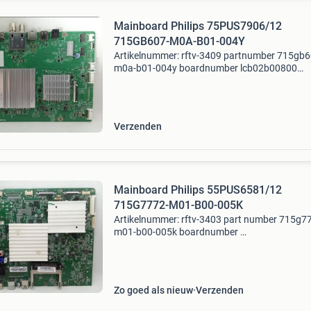
Mainboard Philips 75PUS7906/12
715GB607-M0A-B01-004Y
Artikelnummer: rftv-3409 partnumber 715gb6
m0a-b01-004y boardnumber lcb02b00800
modelnummer 75pus7906/12 part type
mainboard tv type and size philips 75pus790
Verzenden
Mainboard Philips 55PUS6581/12
715G7772-M01-B00-005K
Artikelnummer: rftv-3403 part number 715g7
m01-b00-005k boardnumber
modelnummer 55pus6581/12 part type
mainboard tv type and size philips 55pus65
Zo goed als nieuw
Verzenden