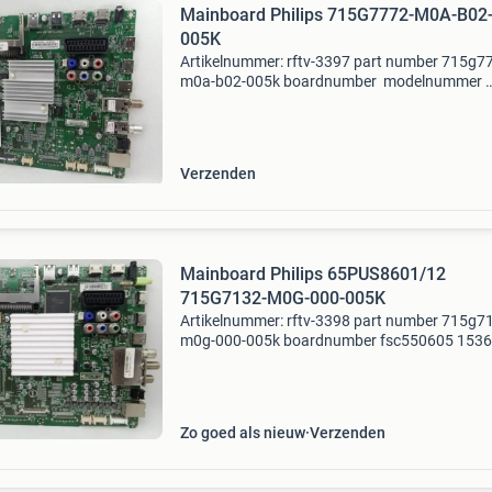
Mainboard Philips 715G7772-M0A-B02
005K
Artikelnummer: rftv-3397 part number 715g7
m0a-b02-005k boardnumber modelnummer
part type mainboard tv type and size philips
Verzenden
Mainboard Philips 65PUS8601/12
715G7132-M0G-000-005K
Artikelnummer: rftv-3398 part number 715g7
m0g-000-005k boardnumber fsc550605 1536
xfcb02b125000x modelnummer 65pus8601/
part type mainboard tv type and size philips
65inch 65pus8601/12
Zo goed als nieuw
Verzenden