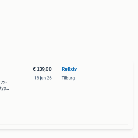
€ 139,00
Refixtv
18 jun 26
Tilburg
772-
type