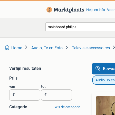
Help en info
Voor
Home
Audio, Tv en Foto
Televisie-accessoires
Verfijn resultaten
Bewaa
Prijs
Audio, Tv en
van
tot
€
€
Categorie
Wis de categorie