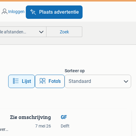
Inloggen
Plaats advertentie
lle afstanden…
Zoek
Sorteer op
Lijst
Foto’s
Zie omschrijving
GF
7 mei 26
Delft
wer