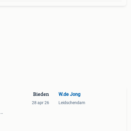
Bieden
W.de Jong
28 apr 26
Leidschendam
.
/ ik
aar