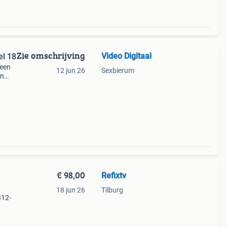
Zie omschrijving
Video Digitaal
el 18
 een
12 jun 26
Sexbierum
en
rtijd.
€ 98,00
Refixtv
18 jun 26
Tilburg
312-
oard