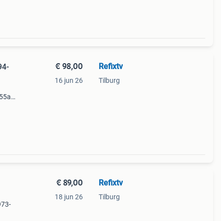
5pus6
€ 98,00
Refixtv
94-
16 jun 26
Tilburg
55a
msung
€ 89,00
Refixtv
18 jun 26
Tilburg
973-