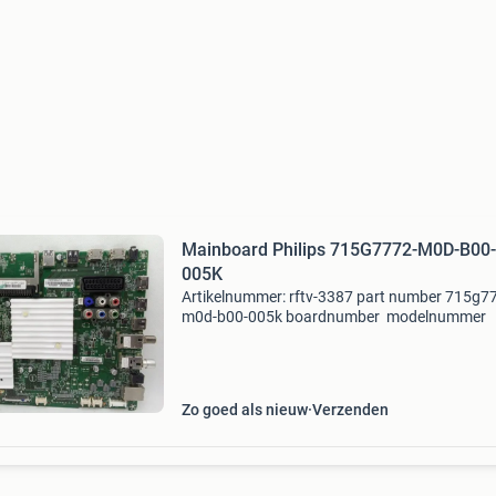
Mainboard Philips 715G7772-M0D-B00-
005K
Artikelnummer: rftv-3387 part number 715g7
m0d-b00-005k boardnumber modelnummer 
mainboard tv type and size philips
Zo goed als nieuw
Verzenden