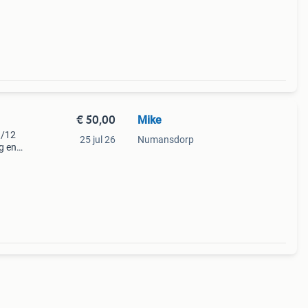
09
€ 50,00
Mike
9/12
25 jul 26
Numansdorp
g en
,