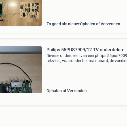
stcon575g v1 vizio t-con board ccpd-tc575-0
v1.0 50 Euro voor philip
Zo goed als nieuw
Ophalen of Verzenden
Philips 55PUS7909/12 TV onderdelen
Diverse onderdelen van een philips 55pus790
televisie, waaronder het mainboard, de voedin
de speakers. Ideaal voor reparatie of als
reserveonderdelen. De onderdelen zijn gebruikt
maar functio
Ophalen of Verzenden