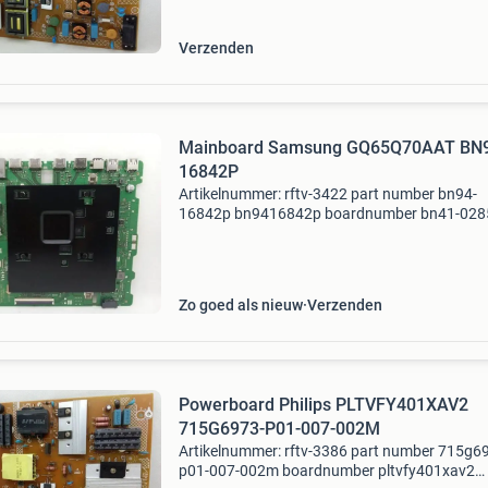
55pus6581/12 996596300129 55pus6501 5
Verzenden
Mainboard Samsung GQ65Q70AAT BN
16842P
Artikelnummer: rftv-3422 part number bn94-
16842p bn9416842p boardnumber bn41-028
bn4102855a modelnummer part type
mainboard gq65q70aat tv type and size sa
gq55q72aat gq75q74aat gq75q72aat
Zo goed als nieuw
Verzenden
Powerboard Philips PLTVFY401XAV2
715G6973-P01-007-002M
Artikelnummer: rftv-3386 part number 715g6
p01-007-002m boardnumber pltvfy401xav2