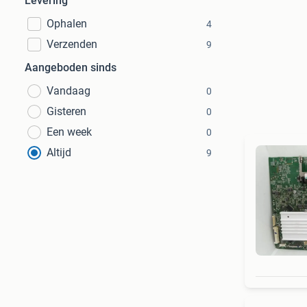
Levering
Ophalen
4
Verzenden
9
Aangeboden sinds
Vandaag
0
Gisteren
0
Een week
0
Altijd
9