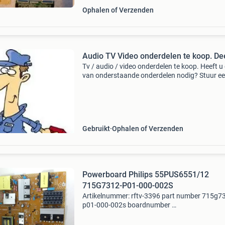
Ophalen of Verzenden
Audio TV Video onderdelen te koop. De
Tv / audio / video onderdelen te koop. Heeft u
van onderstaande onderdelen nodig? Stuur e
berichtje, binnen no time heeft u de prijs en leve
Alles is getest, 100% goed werkend en direct ui
Gebruikt
Ophalen of Verzenden
Powerboard Philips 55PUS6551/12
715G7312-P01-000-002S
Artikelnummer: rftv-3396 part number 715g7
p01-000-002s boardnumber
modelnummer 55pus6551 part type powerb
tv type and size philips 55pus6551/12