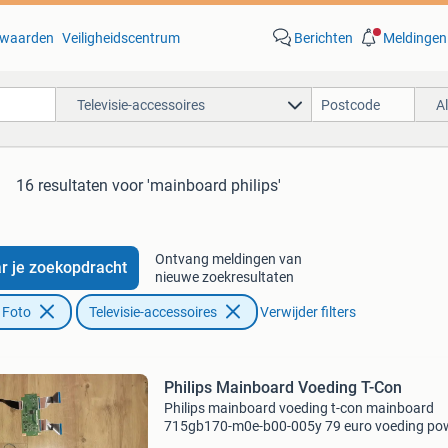
waarden
Veiligheidscentrum
Berichten
Meldingen
Televisie-accessoires
A
16 resultaten
voor 'mainboard philips'
Ontvang meldingen van
r je zoekopdracht
nieuwe zoekresultaten
 Foto
Televisie-accessoires
Verwijder filters
Philips Mainboard Voeding T-Con
Philips mainboard voeding t-con mainboard
715gb170-m0e-b00-005y 79 euro voeding po
supply tpv 715ga018-p01 45 euro t-con board