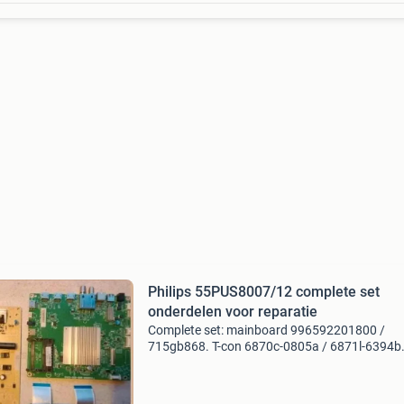
Philips 55PUS8007/12 complete set
onderdelen voor reparatie
Complete set: mainboard 996592201800 /
715gb868. T-con 6870c-0805a / 6871l-6394b
Power supply 996592202173 / pltvlw371xahd 
verkoop dit omdat het led scherm van deze 1 j
jonge tv helaas gebrok